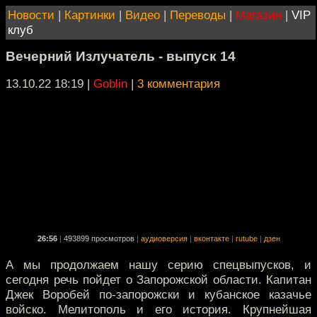
Новости
|
Картинки
|
Видео
|
Переводы
|
Магазин
|
VIP
клуб
Вечерний Излучатель - выпуск 14
13.10.22 18:19
|
Goblin
|
3 комментария
26:56
|
493899 просмотров
|
аудиоверсия
|
вконтакте
|
rutube
|
дзен
А мы продолжаем нашу серию спецвыпусков, и
сегодня речь пойдет о Запорожской области. Капитан
Джек Воробей по-запорожски и кубанское казачье
войско. Мелитополь и его история. Крупнейшая