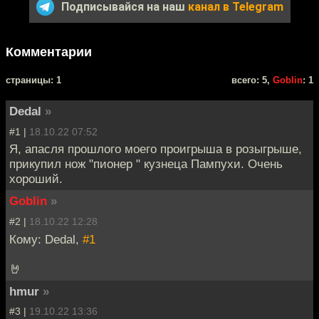
Подписывайся на наш
канал в Telegram
Комментарии
cтраницы: 1
всего: 5,
Goblin
: 1
Dedal
»
#1 |
18.10.22 07:52
Я, апасля прошлого моего проигрыша в розыгрыше,
прикупил нож "пионер " кузнеца Пампухи. Очень
хороший.
Goblin
»
#2 |
18.10.22 12:28
Кому: Dedal,
#1
🤘
hmur
»
#3 |
19.10.22 13:36