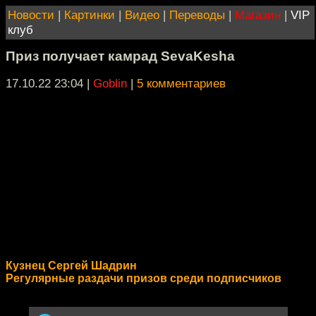
Новости
|
Картинки
|
Видео
|
Переводы
|
Магазин
|
VIP
клуб
Приз получает камрад SevaKesha
17.10.22 23:04
|
Goblin
|
5 комментариев
Кузнец Сергей Шадрин
Регулярные раздачи призов среди подписчиков