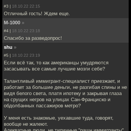
#3 |
18.10.22 22:15
Отличный гость! Ждем еще.
M-1000
»
#4 |
18.10.22 23:18
Спасибо за разведопрос!
shu
»
#5 |
18.10.22 23:19
Если всё так, то как американцы умудряются
засасывать все самые лучшие мозги себе?
Талантливый иммигрант-специалист приезжает, и
работает за большие деньги, не разгибая спины и не
видя белого света, платя ипотеку и закрывая глаза
на срущих негров на улицах Сан-Франциско и
обдолбанных пассажиров метро?
У меня есть знакомые, уехавшие туда, говорят,
вообще не жалеют.
Адекватные люди, не типичные "рашн иммигранты",