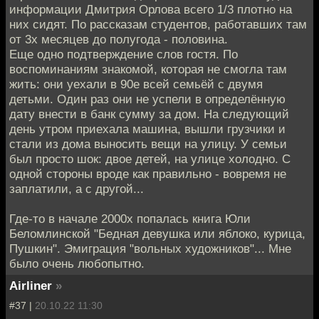
информации Дмитрия Орлова всего 1/3 плотно на
них сидят. По рассказам студентов, работавших там
от 3х месяцев до полугода - половина.
Еще одно подтверждение слов гостя. По
воспоминаниям знакомой, которая не смогла там
жить: они уехали в 90е всей семьёй с двумя
детьми. Один раз они не успели в определённую
дату внести в банк сумму за дом. На следующий
день утром приехала машина, вышли грузчики и
стали из дома выносить вещи на улицу. У семьи
был просто шок: двое детей, на улице холодно. С
одной стороны вроде как правильно - вовремя не
заплатили, а с другой...
Где-то в начале 2000х попалась книга Юли
Беломлинской "Бедная девушка или яблоко, курица,
Пушкин". Эмиграция "вольных художников"... Мне
было очень любопытно.
Airliner
»
#37 |
20.10.22 11:30