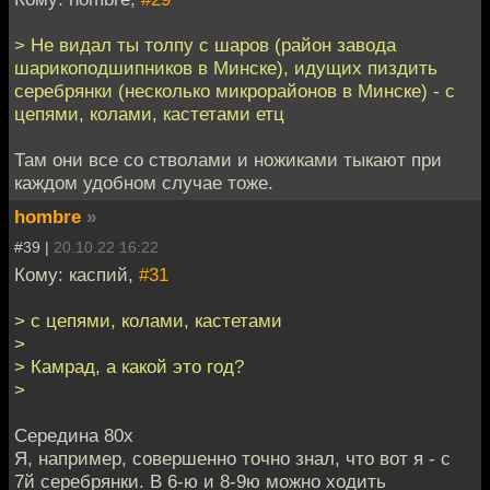
> Не видал ты толпу с шаров (район завода
шарикоподшипников в Минске), идущих пиздить
серебрянки (несколько микрорайонов в Минске) - с
цепями, колами, кастетами етц
Там они все со стволами и ножиками тыкают при
каждом удобном случае тоже.
hombre
»
#39 |
20.10.22 16:22
Кому: каспий,
#31
> с цепями, колами, кастетами
>
> Камрад, а какой это год?
>
Середина 80х
Я, например, совершенно точно знал, что вот я - с
7й серебрянки. В 6-ю и 8-9ю можно ходить