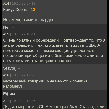
#14 |
19.10.22 07:19
Кому: Doom,
#13
Не амеш, а амиш - пардон.
Nell
»
#15 |
19.10.22 10:41
Очень приятный собеседник! Подтверждает то, что я
знала раньше от тех, кто живёт или жил в США. А
некоторые моменты, вызывающие удивление в
поведении при общении с бывшими коллегами или
сокурсниками, стали даже понятны.
Stavolj
»
#16 |
19.10.22 12:26
Интересный товарищ, мне чем-то Япончика
напомнил
Ефим
»
#17 |
19.10.22 12:26
Дядька моряком в США много раз был. Сказал, если