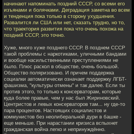
начинают напоминать поздний СССР, со всеми его
изъянами и болячками. Деградация заметна во всем
и тенденция пока только в сторону ухудшения.
Развалится ли США или нет, сказать трудно, но то,
что траектория развития пока что очень похожа на
поздний СССР, это точно.
Хуже, много хуже позднего СССР. В позднем СССР
такой проблемы с наркотиками, уличными бандами
и вообще насильственными преступлениями не
было. Плюс раскол в обществе, очень большой.
Общество поляризовано. И причем поддержка
социалки автоматически означает поддержку ЛГБТ-
фашизма, "культуры отмены" и так далее. Если ты
против этого, то только к консерваторам, которые
куда более правые, чем у нас был Жириновский.
Центристов и левых консерваторов там... ну где-то
пара процентов. Настоящих социалистов и
коммунистов без неолиберальной дури в башке -
еще меньше. При нарастании кризиса вспыхнет
гражданская война легко и непринуждённо.