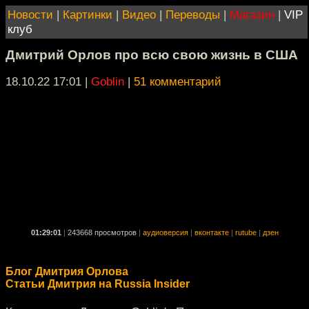
Новости
|
Картинки
|
Видео
|
Переводы
|
Магазин
|
VIP
клуб
Дмитрий Орлов про всю свою жизнь в США
18.10.22 17:01
|
Goblin
|
51 комментарий
01:29:01
|
243668 просмотров
|
аудиоверсия
|
вконтакте
|
rutube
|
дзен
Блог Дмитрия Орлова
Статьи Дмитрия на Russia Insider