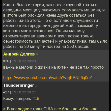
Как-то была история, как после крупной траты в
середине месяца у знакомых сломалась машина, и
в итоге был риск для жены друга остаться без
работы из-за этого. По счастливой случайности
именно в их городе жил другой мой знакомый, у
которого мастерская своя. Он им машину
отремонтировал авансом и взял позже только
себестоимость запчастей и упаковку пива, там было
работы на 30 минут и частей на 350 баксов.
Андрей Долгов
»
#26 |
19.10.22 20:23
важные мелочи о жизни на яхте - не все так просто
https://www.youtube.com/watch?v=jKENfj6q0nY
Thunderbringer
»
#27 |
19.10.22 20:27
Кому: Tampon,
#18
> В последние годы США все больше и больше