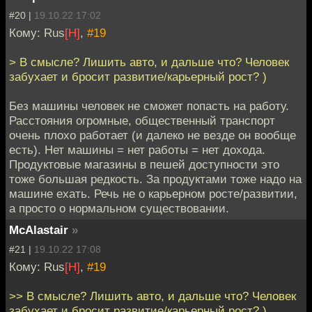
#20 |
19.10.22 17:02
Кому: Rus
[H]
,
#19
> В смысле? Лишить авто, и дальше что? Человек
забухает и бросит развитие/карьерный рост? )
Без машины человек не сможет попасть на работу.
Расстояния огромные, общественный транспорт
очень плохо работает (и далеко не везде он вообще
есть). Нет машины = нет работы = нет дохода.
Продуктовые магазины в пешей доступности это
тоже большая редкость. За продуктами тоже надо на
машине ехать. Речь не о карьерном росте/развитии,
а просто о нормальном существовании.
McAlastair
»
#21 |
19.10.22 17:08
Кому: Rus
[H]
,
#19
>> В смысле? Лишить авто, и дальше что? Человек
забухает и бросит развитие/карьерный рост? )