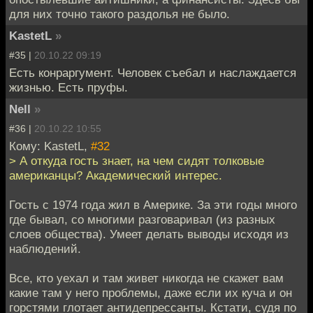
для них точно такого раздолья не было.
KastetL
»
#35 |
20.10.22 09:19
Есть конраргумент. Человек съебал и наслаждается
жизнью. Есть пруфы.
Nell
»
#36 |
20.10.22 10:55
Кому: KastetL,
#32
> А откуда гость знает, на чем сидят толковые
американцы? Академический интерес.
Гость с 1974 года жил в Америке. За эти годы много
где бывал, со многими разговаривал (из разных
слоев общества). Умеет делать выводы исходя из
наблюдений.
Все, кто уехал и там живет никогда не скажет вам
какие там у него проблемы, даже если их куча и он
горстями глотает антидепрессанты. Кстати, судя по