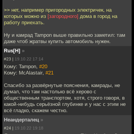
>> нет, например пригородных электричек, на
которых можно из
[загородного]
дома в город на
работу приехать.
Ну и камрад Tampon выше правильно заметил: там
даже чтоб жратвы купить автомобиль нужен.
Rus[H]
»
#23 |
19.10.22 17:14
Кому: Tampon,
#20
Кому: McAlastair,
#21
Спасибо за развёрнутые пояснения, камрады, не
думал, что там настолько всё херово с
общественным транспортом, хотя, строго говоря, в
какой-нибудь серьёзной глубинке и у нас с этим не
всё гладко, скажем честно.
Неандерталец
»
#24 |
19.10.22 19:18