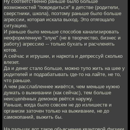
Ну соответственно раньше было больше
возможностей "повредиться" в детстве (родители,
сверстники, школа), поэтому раньше было больше
агрессии, которая искала выход. Это отягощало
ситуацию.
И раньше было меньше способов канализировать
неоформленную "злую" (не в творчество, бизнес и
работу) агрессию -- только бухать и расчленять
котов.
А сейчас и игрушки, и наркота и депрессуй сколько
влезет.
Да и денег стало больше, можно тупо жить на шее у
родителей и подрабатывать где-то на лайте, не то,
что раньше.
А чем расслабленнее живётся, чем меньше нужно
думать о выживании (как сейчас), тем больше
неисцелённых демонов рвётся наружу.
Раньше, когда было совсем не до излишеств и
организм заточен только на выживание, не до
самокопаний, выжить бы.
На пальцах вот такое объяснение квантовой физики