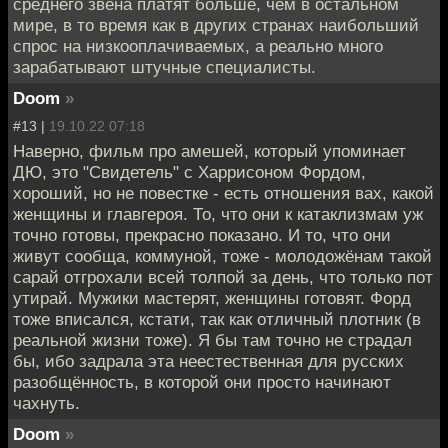
среднего звена платят больше, чем в остальном
мире, в то время как в других странах наибольший
спрос на низкооплачиваемых, а реально много
зарабатывают штучные специалисты.
Doom
»
#13 |
19.10.22 07:18
Наверно, фильм про амешей, который упоминает
ДЮ, это "Свидетель" с Харрисоном Фордом,
хороший, но не повестке - есть отношения вах, какой
женщины и главгероя. То, что они к катаклизмам уж
точно готовы, прекрасно показано. И то, что они
живут сообща, коммуной, тоже - молодожёнам такой
сарай отгрохали всей толпой за день, что только пот
утирай. Мужики мастерят, женщины готовят. Форд
тоже вписался, кстати, так как отличный плотник (в
реальной жизни тоже). Я бы там точно не страдал
бы, ибо задрала эта неестественная для русских
разобщённость, в которой они просто начинают
чахнуть.
Doom
»