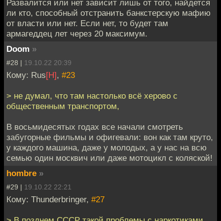
Развалится или нет зависит лишь от того, найдется
ли кто, способный отстранить банкстерскую мафию
от власти или нет. Если нет, то будет там
армагеддец лет через 20 максимум.
Doom
»
#28 |
19.10.22 20:39
Кому: Rus
[H]
,
#23
> не думал, что там настолько всё херово с
общественным транспортом,
В восьмидесятых годах все начали смотреть
забугорные фильмы и офигевали: вон как там круто,
у каждого машина, даже у молодых, а у нас на всю
семью один москвич или даже мотоцикл с коляской!
hombre
»
#29 |
19.10.22 22:21
Кому: Thunderbringer,
#27
> В позднем СССР такой проблемы с наркотиками,