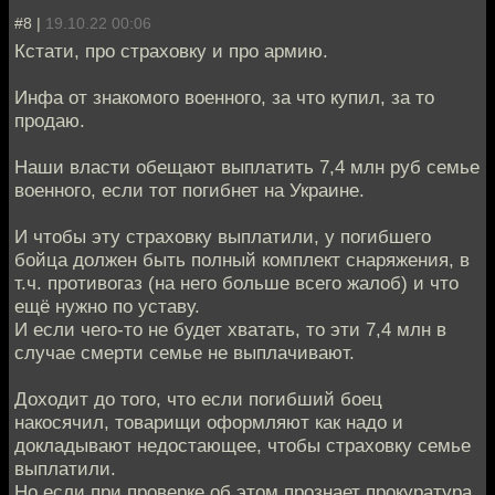
#8 |
19.10.22 00:06
Кстати, про страховку и про армию.
Инфа от знакомого военного, за что купил, за то
продаю.
Наши власти обещают выплатить 7,4 млн руб семье
военного, если тот погибнет на Украине.
И чтобы эту страховку выплатили, у погибшего
бойца должен быть полный комплект снаряжения, в
т.ч. противогаз (на него больше всего жалоб) и что
ещё нужно по уставу.
И если чего-то не будет хватать, то эти 7,4 млн в
случае смерти семье не выплачивают.
Доходит до того, что если погибший боец
накосячил, товарищи оформляют как надо и
докладывают недостающее, чтобы страховку семье
выплатили.
Но если при проверке об этом прознает прокуратура,