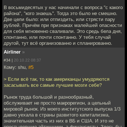
В восьмидесятых у нас начинали с вопроса "с какого
района", "кого знаешь". Тогда это было не смешно.
Две цели было: или отпиздить, или стрясти пару
рублей. Причём при признаках малейшей опасности
для себя мгновенно сваливали. Это средь бела дня,
спонтанно, или почти спонтанно. У тебя случай
другой, тут всё организованно и спланированно.
Airliner
»
#34 |
20.10.22 08:37
Кому: shu,
#5
> Если всё так, то как американцы умудряются
засасывать все самые лучшие мозги себе?
Рынок труда большой и разнообразный,
обслуживает не просто макрорегион, а цельный
мировой рынок. Из моего институтского выпуска 1/3
давно уехала в страны развитого капитализма,
значительная часть из них в ВБ и США. И это не
опостылевшие айтишники, а финансисты. Здесь бы