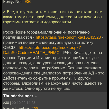
Кому: Nell,
#36
> Все, кто уехал и там живет никогда не скажет вам
какие там у него проблемы, даже если их куча и он
горстями глотает антидепрессанты
Российские города-миллионники постепенно
подтягиваются -
https://tass.ru/ekonomika/15143523
-
принимая во внимание актуальную статистику
OECD -
https://stats.oecd.org/Index.aspx?
DataSetCode=HEALTH_PHMC
- РФ сейчас где-то на
уровне Турции и Италии, при этом прибалты уже
далеко позади, а до уровня скандинавов нам еще
предстоит удвоить потребление. Без надлежащего
сопровождения специалистом потребление АД - это
действительно сокрытие проблемы. С другой
стороны, алкоголизм и наркомания часто имеют те
же истоки. Одно другого не лучше.
Thunderbringer
»
#38 |
20.10.22 14:23
Кому: hombre,
#29