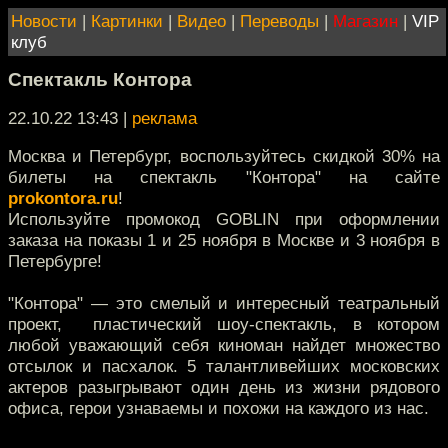
Новости
|
Картинки
|
Видео
|
Переводы
|
Магазин
|
VIP
клуб
Спектакль Контора
22.10.22 13:43
|
реклама
Москва и Петербург, воспользуйтесь скидкой 30% на
билеты на спектакль "Контора" на сайте
prokontora.ru
!
Используйте промокод GOBLIN при оформлении
заказа на показы 1 и 25 ноября в Москве и 3 ноября в
Петербурге!
"Контора" — это смелый и интересный театральный
проект, пластический шоу-спектакль, в котором
любой уважающий себя киноман найдет множество
отсылок и пасхалок. 5 талантливейших московских
актеров разыгрывают один день из жизни рядового
офиса, герои узнаваемы и похожи на каждого из нас.