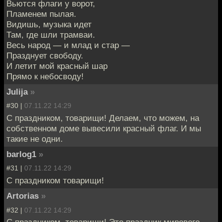
Вьются флаги у ворот,
Пламенем пылая.
Видишь, музыка идет
Там, где шли трамваи.
Весь народ — и млад и стар —
Празднует свободу.
И летит мой красный шар
Прямо к небосводу!
Julija
»
#30 |
07.11.22 14:29
С праздником, товарищи! Делаем, что можем, на
собственном доме вывесили красный флаг. И мы
такие не одни.
barlog1
»
#31 |
07.11.22 14:29
С праздником товарищи!
Artorias
»
#32 |
07.11.22 14:29