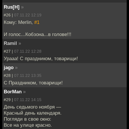
Rus[H]
»
#26 |
07.11.22 12:19
Кому: Merlin,
#1
И голос...Кобзона...в голове!!!
Ramil
»
#27 |
07.11.22 12:28
Урааа! С праздником, товарищи!
jago
»
#28 |
07.11.22 13:35
С Праздником, товарищи!
BorMan
»
#29 |
07.11.22 14:15
День седьмого ноября —
Красный день календаря.
Погляди в свое окно:
Все на улице красно.