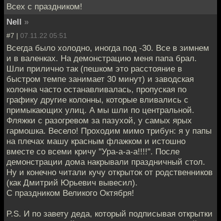
Всех с праздником!
Nell
»
#7 |
07.11.22 05:51
Всегда было холодно, иногда под -30. Все в зимнем
и в валенках. На демонстрацию меня папа брал.
Шли прилично так (пешком это расстояние в
быстром темпе занимает 30 минут) и заводская
колонна часто останавливалась, пропуская по
графику другие колонны, которые вливались с
примыкающих улиц. А мы шли по центральной.
Фляжки с разогревом за пазухой, у самых ярых
гармошка. Весело! Проходим мимо трибун: я у папы
на плечах машу красным флажком и истошно
вместе со всеми кричу "Ура-а-а-а!!!!". После
демонстрации дома накрывали праздничный стол.
Ну и конечно читали кучу открыток от родственников
(как Дмитрий Юрьевич вывесил).
С праздником Великого Октября!
P.S. И по завету деда, который подписывая открытки