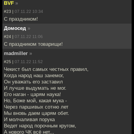
BVF
»
#23 |
07.11.22 10:34
С праздником!
Домосед
»
#24 |
07.11.22 11:06
С праздником товарищи!
madmiller
»
#25 |
07.11.22 11:52
Чекист был самых честных правил,
Когда народ наш занемог,
Он уважать его заставил
И лучше выдумать не мог.
Его наган - царям наука!
Но, Боже мой, какая мука -
Через паршивых сотню лет
Мы вновь даем царям обет.
И молчаливая порука
Ведет народ порочным кругом,
А нового ЧК всё нет...