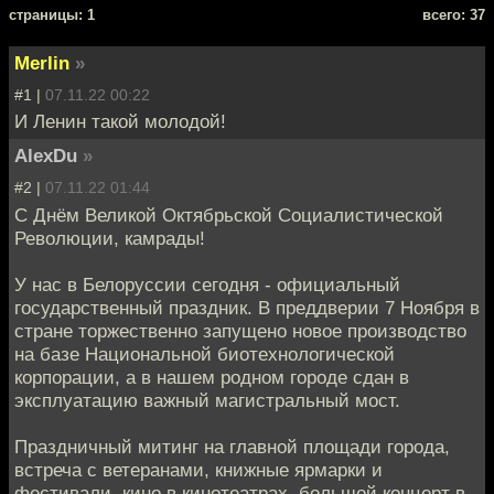
cтраницы: 1
всего: 37
Merlin
»
#1 |
07.11.22 00:22
И Ленин такой молодой!
AlexDu
»
#2 |
07.11.22 01:44
С Днём Великой Октябрьской Социалистической
Революции, камрады!
У нас в Белоруссии сегодня - официальный
государственный праздник. В преддверии 7 Ноября в
стране торжественно запущено новое производство
на базе Национальной биотехнологической
корпорации, а в нашем родном городе сдан в
эксплуатацию важный магистральный мост.
Праздничный митинг на главной площади города,
встреча с ветеранами, книжные ярмарки и
фестивали, кино в кинотеатрах, большой концерт в