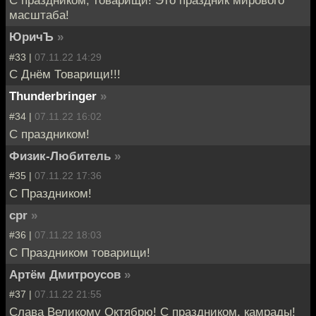
С праздником, товарищи! Это праздник мирового
масштаба!
ЮричЪ
»
#33 |
07.11.22 14:29
С Днём Товарищи!!!
Thunderbringer
»
#34 |
07.11.22 16:02
C праздником!
Физик-Любитель
»
#35 |
07.11.22 17:36
С Праздником!
cpr
»
#36 |
07.11.22 18:03
С Праздником товарищи!
Артём Дмитроусов
»
#37 |
07.11.22 21:55
Слава Великому Октябрю! С праздником, камрады!