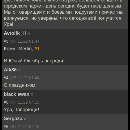
городском парке - день сегодня будет насыщенным.
Мы с товарищами и боевыми подругами причастны,
волнуемся, но уверены, что сегодня всё получится.
Ура!
Avtolik_H
»
#3 |
07.11.22 01:44
Кому: Merlin,
#1
И Юный Октябрь впереди!
Alk86
»
#4 |
07.11.22 01:44
С праздником!
black swan
»
#5 |
07.11.22 04:15
Ура, Товарищи!
Sergaza
»
#6 |
07.11.22 04:15