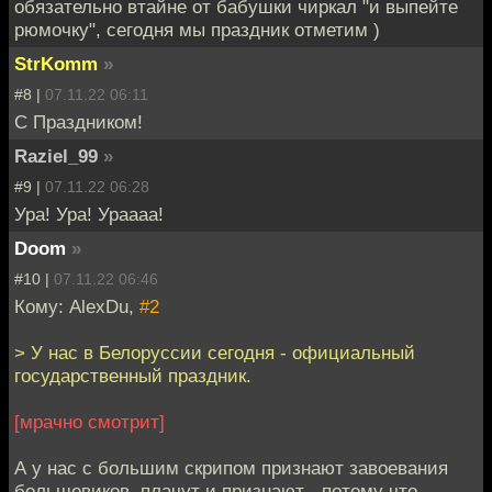
обязательно втайне от бабушки чиркал "и выпейте
рюмочку", сегодня мы праздник отметим )
StrKomm
»
#8 |
07.11.22 06:11
С Праздником!
Raziel_99
»
#9 |
07.11.22 06:28
Ура! Ура! Ураааа!
Doom
»
#10 |
07.11.22 06:46
Кому: AlexDu,
#2
> У нас в Белоруссии сегодня - официальный
государственный праздник.
[мрачно смотрит]
А у нас с большим скрипом признают завоевания
большевиков, плачут и признают - потому что