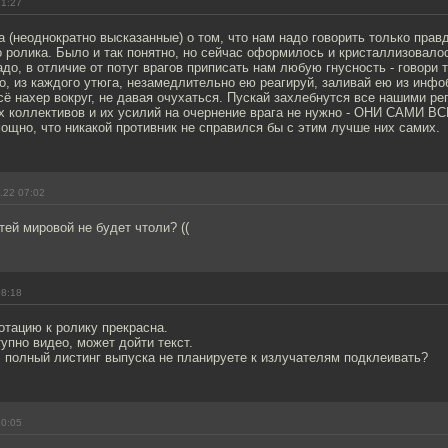
21:27
(неоднократно высказанные) о том, что нам надо говорить только правд
 ролика. Было и так понятно, но сейчас оформилось и кристаллизовалос
до, в отличие от потуг врагов приписать нам любую гнусность - говори 
о, из каждого утюга, незамедлительно ею реагируй, заливай ею из инфо
сё нахер вокруг, не давая очухаться. Пускай захлебнутся все нашими р
их коллективов и их усилий на очернение врага не нужно - ОНИ САМИ 
ощно, что никакой противник не справился бы с этим лучше них самих.
.22 07:02
тей мировой не будет чтоли? ((
08:18
отацию к ролику прекрасна.
упно видео, может дойти текст.
 полный листинг выпуска не планируете к излучателям подклеивать?
10:05