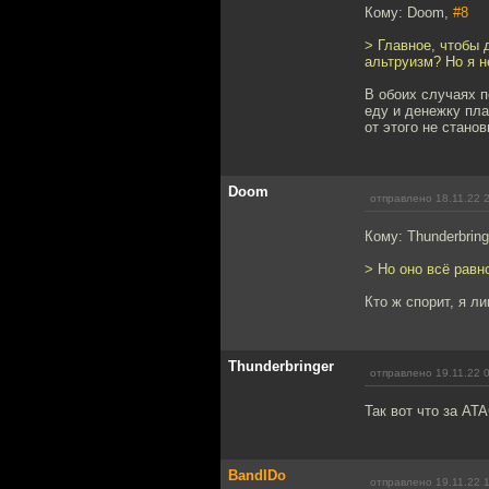
Кому: Doom,
#8
> Главное, чтобы 
альтруизм? Но я н
В обоих случаях 
еду и денежку пла
от этого не стано
Doom
отправлено 18.11.22 
Кому: Thunderbring
> Но оно всё равн
Кто ж спорит, я ли
Thunderbringer
отправлено 19.11.22 
Так вот что за ATA
BandIDo
отправлено 19.11.22 