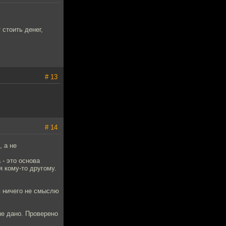
 стоить денег,
# 13
# 14
 а не
 - это основа
я кому-то другому.
 я ничего не смыслю
не дано. Проверено