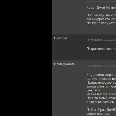
Кому: Джон Мэтри
Про беседы на 2 г
расшифровать наго
Но тут, в излучат
Djamper
отправлено 19.11.22 
Патриотическое во
Protagonista
отправлено 14.12.22 
Когда волонтероча
патриотическое во
Патриотическое во
выживания популяц
Без тебя.
Иначе вопрос солд
Но я та мама, кот
в патриотическом 
ПыСы: Прав ДимЮри
своим опытом.