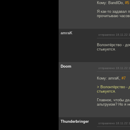
Кому: BandIDo,
#5
Я как-то задавал 
прочитываю часово
amraK
отправлено 18.11.22 
Волонтёрство - до
стыкуется.
Doom
отправлено 18.11.22 
Кому: amraK,
#7
> Волонтёрство - 
стыкуется.
Главное, чтобы де
альтруизм? Но я н
Thunderbringer
отправлено 18.11.22 