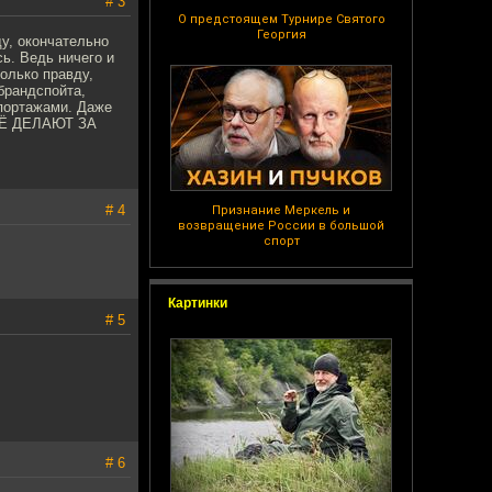
# 3
О предстоящем Турнире Святого
Георгия
у, окончательно
ь. Ведь ничего и
только правду,
брандспойта,
епортажами. Даже
ВСЁ ДЕЛАЮТ ЗА
# 4
Признание Меркель и
возвращение России в большой
спорт
Картинки
# 5
# 6