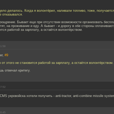
дело делалось. Когда я волонтёрил, наливали топливо, тоже, получаетс
е отказывался.
поощрение. Бывает еще при отсутствии возможности организовать беспл
тят, на проживание и еду. А бывает - и дорогу в обе стороны оплачивают
вится работой за зарплату, а остаётся волонтёрством.
21:58
er,
#9
о от этого не становится работой за зарплату, а остаётся волонтёрством.
шь отвечал критегу.
07:52
CMS укровойска хотели получить - anti-tractor, anti-combine missile syste
10:45