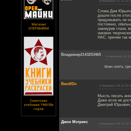
отправлено 17.11.22 
Слова Дим Юрьича 
дошли после этого
придумывать не на
постоянно, обильн
Магазин
зажмурив глаза, в
ОПЕРМАЙКИ
никаких творческ
НАС, причём так м
Владимир2143253465
отправлено 18.11
блин опять тре
BandIDo
отправлено 18.11.22 
Мысль писать анн
Даже если не дост
Советские
Дмитрий Юрьевич,
учебники 1940-50х
годов
Джон Мэтрикс
отправлено 18.11.22 