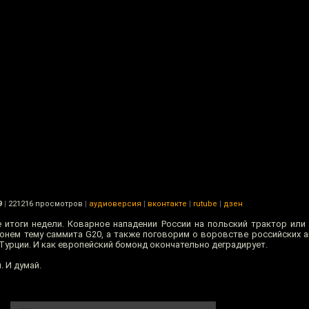
9
|
221216 просмотров
|
аудиоверсия
|
вконтакте
|
rutube
|
дзен
итоги недели. Коварное нападении России на польский трактор или
онем тему саммита G20, а также поговорим о воровстве российских 
Турции. И как европейский бомонд окончательно деградирует.
. И думай.