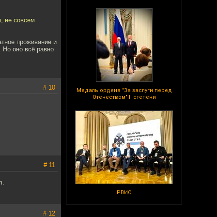
я, не совсем
атное проживание и
. Но оно всё равно
# 10
Медаль ордена "За заслуги перед
Отечеством" II степени
# 11
m.
РВИО
# 12