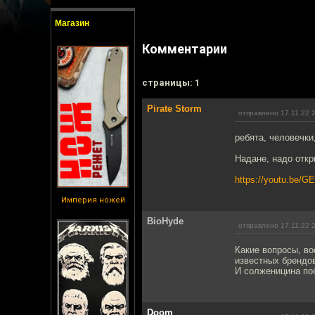
Магазин
Комментарии
cтраницы: 1
Pirate Storm
отправлено 17.11.22 
ребята, человечки,
Надане, надо откр
https://youtu.be/G
Империя ножей
BioHyde
отправлено 17.11.22 
Какие вопросы, в
известных брендо
И солженицина по
Doom