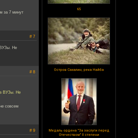
65
м за 7 минут
# 7
 ВУЗы. Не
Остров Сахалин, река Найба
# 8
 в ВУЗы. Не
 не совсем
# 9
Медаль ордена "За заслуги перед
Отечеством" II степени