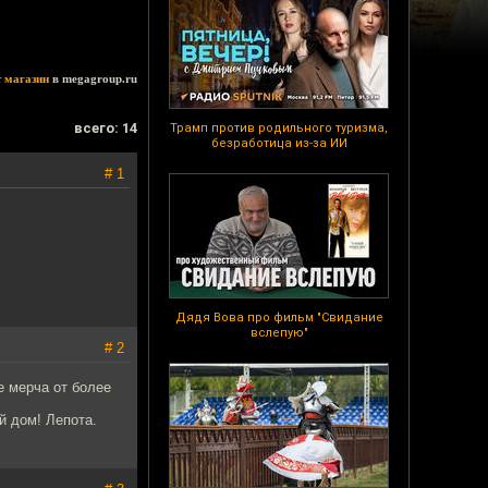
т магазин
в megagroup.ru
всего: 14
Трамп против родильного туризма,
безработица из-за ИИ
# 1
Дядя Вова про фильм "Свидание
вслепую"
# 2
е мерча от более
й дом! Лепота.