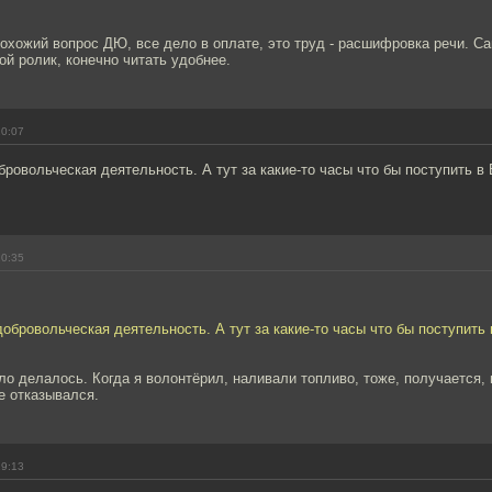
похожий вопрос ДЮ, все дело в оплате, это труд - расшифровка речи. Са
й ролик, конечно читать удобнее.
10:07
бровольческая деятельность. А тут за какие-то часы что бы поступить в
10:35
добровольческая деятельность. А тут за какие-то часы что бы поступить
ло делалось. Когда я волонтёрил, наливали топливо, тоже, получается,
е отказывался.
19:13