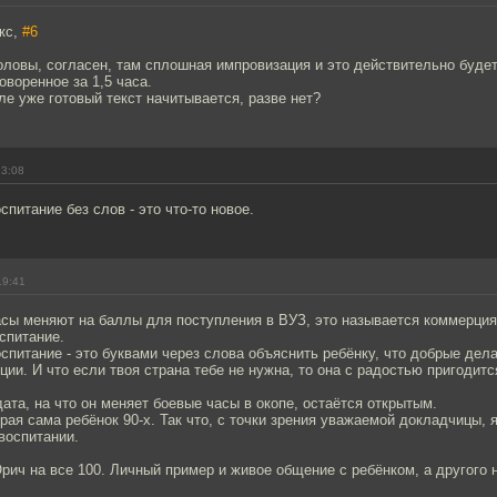
кс,
#6
оловы, согласен, там сплошная импровизация и это действительно будет
воренное за 1,5 часа.
еле уже готовый текст начитывается, разве нет?
13:08
спитание без слов - это что-то новое.
19:41
сы меняют на баллы для поступления в ВУЗ, это называется коммерция,
спитание.
спитание - это буквами через слова объяснить ребёнку, что добрые дела
ии. И что если твоя страна тебе не нужна, то она с радостью пригодитс
ата, на что он меняет боевые часы в окопе, остаётся открытым.
орая сама ребёнок 90-х. Так что, с точки зрения уважаемой докладчицы,
воспитании.
ч на все 100. Личный пример и живое общение с ребёнком, а другого 