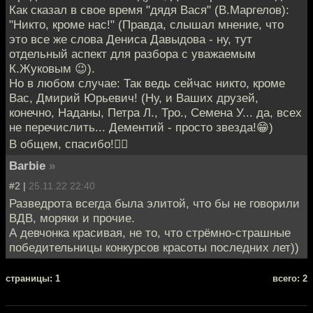
Как сказал в свое время "дядя Вася" (В.Маргелов):
"Никто, кроме нас!" (Правда, слышал мнение, что
это все же слова Дениса Давыдова - ну, тут
отдельный аспект для разбора с уважаемым
К.Жуковым 😉).
Но в любом случае: Так ведь сейчас никто, кроме
Вас, Дмирий Юрьевич! (Ну, и Ваших друзей,
конечно, Наданы, Петра Л., Тро., Семена У... да, всех
не перечислить... Дементий - просто звезда!😁)
В общем, спасибо!👍🏻
Barbie
»
#2 |
25.11.22 22:40
Разведрота всегда была элитой, что бы не говорили
ВДВ, моряки и прочие.
А девчонка красивая, не то, что стрёмно-страшные
победительницы конкурсов красоты последних лет))
cтраницы: 1
всего: 2