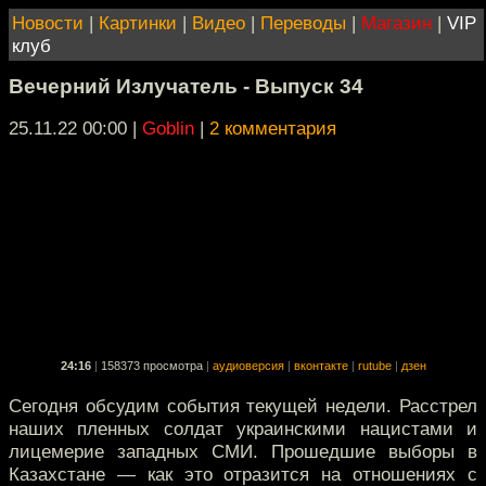
Новости
|
Картинки
|
Видео
|
Переводы
|
Магазин
|
VIP
клуб
Вечерний Излучатель - Выпуск 34
25.11.22 00:00
|
Goblin
|
2 комментария
24:16
|
158373 просмотра
|
аудиоверсия
|
вконтакте
|
rutube
|
дзен
Сегодня обсудим события текущей недели. Расстрел
наших пленных солдат украинскими нацистами и
лицемерие западных СМИ. Прошедшие выборы в
Казахстане — как это отразится на отношениях с