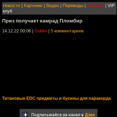
Новости
|
Картинки
|
Видео
|
Переводы
|
Магазин
|
VIP
клуб
Приз получает камрад Пломбир
14.12.22 00:06
|
Goblin
|
5 комментариев
Титановые EDC предметы и бусины для паракорда
Подписывайся на канал в
Дзен