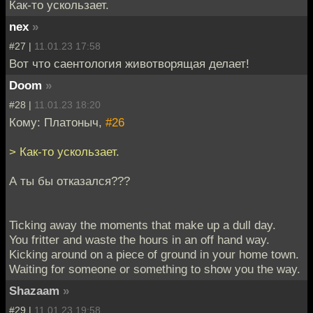
Как-то ускользает.
nex
»
#27 |
11.01.23 17:58
Вот что саентология животворящая делает!
Doom
»
#28 |
11.01.23 18:20
Кому: Платоныч,
#26
> Как-то ускользает.
А ты бы отказался???
Ticking away the moments that make up a dull day.
You fritter and waste the hours in an off hand way.
Kicking around on a piece of ground in your home town.
Waiting for someone or something to show you the way.
Shazaam
»
#29 |
11.01.23 19:58