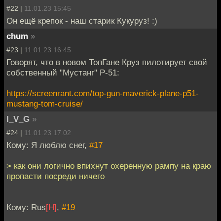
#22 |
11.01.23 15:45
Он ещё крепок - наш старик Кукуруз! :)
chum
»
#23 |
11.01.23 16:45
Говорят, что в новом ТопГане Круз пилотирует свой
собственный "Мустанг" P-51:
https://screenrant.com/top-gun-maverick-plane-p51-
mustang-tom-cruise/
I_V_G
»
#24 |
11.01.23 17:02
Кому: Я люблю снег,
#17
> как они логично впихнут охеренную рампу на краю
пропасти посреди ничего
Кому: Rus
[H]
,
#19