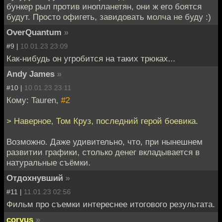
бункер рыл против инопланетян, они ж его боятся
будут. Просто офигеть, завидовать молча не буду :)
OverQuantum
»
#9 |
10.01.23 23:09
Как-нибудь он угробится на таких трюках...
Andy James
»
#10 |
10.01.23 23:11
Кому: Tauren,
#2
> Наверное, Том Круз, последний герой боевика.
Возможно. Даже удивительно, что, при нынешнем
развитии графики, столько денег вкладывается в
натуральные съёмки.
Отдохнувший
»
#11 |
11.01.23 02:56
Фильм про съемки интереснее итогового результата.
corvus
»