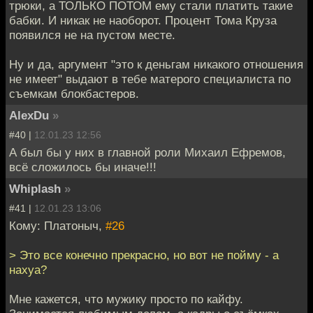
трюки, а ТОЛЬКО ПОТОМ ему стали платить такие
бабки. И никак не наоборот. Процент Тома Круза
появился не на пустом месте.
Ну и да, аргумент "это к деньгам никакого отношения
не имеет" выдают в тебе матерого специалиста по
съемкам блокбастеров.
AlexDu
»
#40 |
12.01.23 12:56
А был бы у них в главной роли Михаил Ефремов,
всё сложилось бы иначе!!!
Whiplash
»
#41 |
12.01.23 13:06
Кому: Платоныч,
#26
> Это все конечно прекрасно, но вот не пойму - а
нахуа?
Мне кажется, что мужику просто по кайфу.