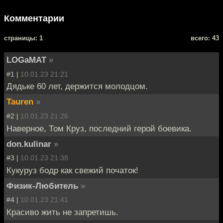
Комментарии
cтраницы: 1
всего: 43
LOGaMAT
»
#1 |
10.01.23 21:21
Дядьке 60 лет, держится молодцом.
Tauren
»
#2 |
10.01.23 21:26
Наверное, Том Круз, последний герой боевика.
don.kulinar
»
#3 |
10.01.23 21:38
Кукуруз бодр как свежий початок!
Физик-Любитель
»
#4 |
10.01.23 21:41
Красиво жить не запретишь.