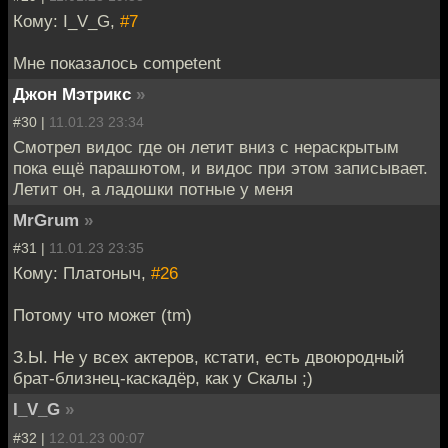
Кому: I_V_G,
#7
Мне показалось competent
Джон Мэтрикс
»
#30 |
11.01.23 23:34
Смотрел видос где он летит вниз с нераскрытым
пока ещё парашютом, и видос при этом записывает.
Летит он, а ладошки потные у меня
MrGrum
»
#31 |
11.01.23 23:35
Кому: Платоныч,
#26
Потому что может (tm)
З.Ы. Не у всех актеров, кстати, есть двоюродный
брат-близнец-каскадёр, как у Скалы ;)
I_V_G
»
#32 |
12.01.23 00:07