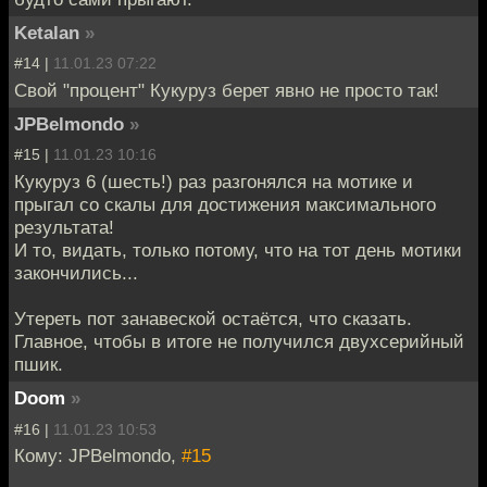
Ketalan
»
#14 |
11.01.23 07:22
Свой "процент" Кукуруз берет явно не просто так!
JPBelmondo
»
#15 |
11.01.23 10:16
Кукуруз 6 (шесть!) раз разгонялся на мотике и
прыгал со скалы для достижения максимального
результата!
И то, видать, только потому, что на тот день мотики
закончились...
Утереть пот занавеской остаётся, что сказать.
Главное, чтобы в итоге не получился двухсерийный
пшик.
Doom
»
#16 |
11.01.23 10:53
Кому: JPBelmondo,
#15