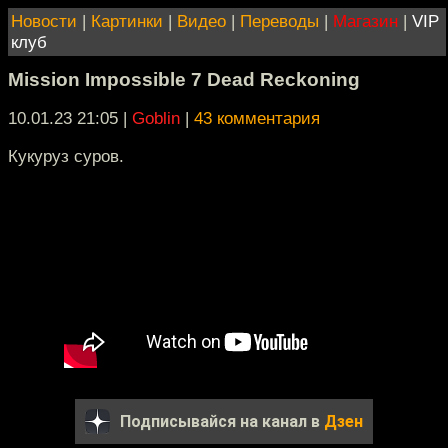
Новости
|
Картинки
|
Видео
|
Переводы
|
Магазин
|
VIP
клуб
Mission Impossible 7 Dead Reckoning
10.01.23 21:05
|
Goblin
|
43 комментария
Кукуруз суров.
Подписывайся на канал в
Дзен