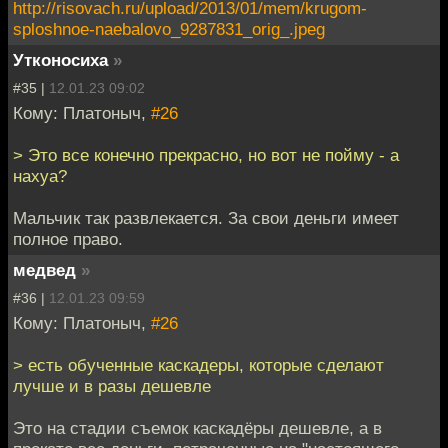
http://risovach.ru/upload/2013/01/mem/krugom-
sploshnoe-naebalovo_9287831_orig_.jpeg
Утконосиха
»
#35 |
12.01.23 09:02
Кому: Платоныч,
#26
> Это все конечно прекрасно, но вот не пойму - а
нахуа?
Мальчик так развлекается. За свои деньги имеет
полное право.
медвед
»
#36 |
12.01.23 09:59
Кому: Платоныч,
#26
> есть обученные каскадеры, которые сделают
лучше и в разы дешевле
Это на стадии съемок каскадёры дешевле, а в