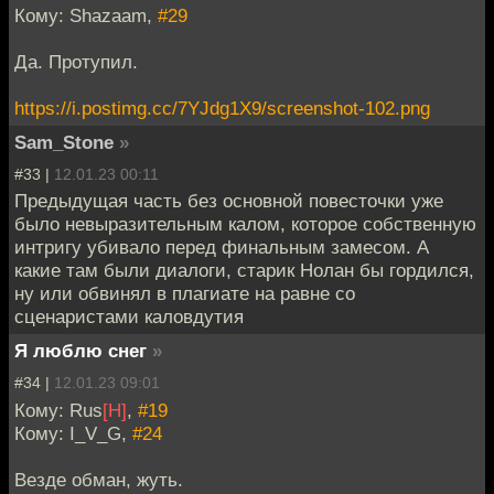
Кому: Shazaam,
#29
Да. Протупил.
https://i.postimg.cc/7YJdg1X9/screenshot-102.png
Sam_Stone
»
#33 |
12.01.23 00:11
Предыдущая часть без основной повесточки уже
было невыразительным калом, которое собственную
интригу убивало перед финальным замесом. А
какие там были диалоги, старик Нолан бы гордился,
ну или обвинял в плагиате на равне со
сценаристами каловдутия
Я люблю снег
»
#34 |
12.01.23 09:01
Кому: Rus
[H]
,
#19
Кому: I_V_G,
#24
Везде обман, жуть.