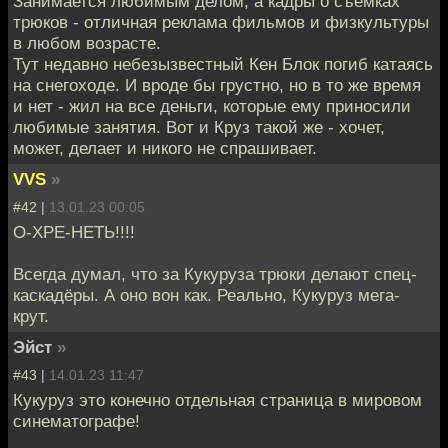
Занимается любимым делом, а кадры о съёмках
трюков - отличная реклама фильмов и физкультуры
в любом возрасте.
Тут недавно небезызвестный Кен Блок погиб катаясь
на снегоходе. И вроде бы грустно, но в то же время
и нет - жил на все деньги, которые ему приносили
любимые занятия. Вот и Круз такой же - хочет,
может, делает и никого не спрашивает.
VVS
»
#42 |
13.01.23 00:05
О-ХРЕ-НЕТЬ!!!!
Всегда думал, что за Кукуруза трюки делают спец-
каскадёры. А оно вон как. Реально, Кукуруз мега-
крут.
Эйст
»
#43 |
14.01.23 11:47
Кукуруз это конечно отдельная страница в мировом
синематографе!