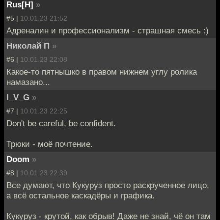
Rus[H]
»
#5 |
10.01.23 21:52
Адреналин и профессионализм - страшная смесь :)
Николай П
»
#6 |
10.01.23 22:08
Какое-то пятнышко в правом нижнем углу ролика
намазано...
I_V_G
»
#7 |
10.01.23 22:25
Don't be careful, be confident.
Трюки - моё почтение.
Doom
»
#8 |
10.01.23 22:39
Все думают, что Кукуруз просто раскрученное лицо,
а всё остальное каскадёры и графика.
Кукуруз - крутой, как обрыв! Даже не знай, чё он там