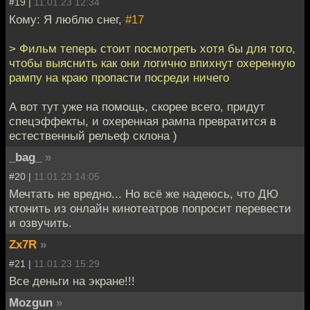
#19 |
11.01.23 12:34
Кому: Я люблю снег,
#17
> Фильм теперь стоит посмотреть хотя бы для того,
чтобы выяснить как они логично впихнут охеренную
рампу на краю пропасти посреди ничего
А вот тут уже на помощь, скорее всего, придут
спецэффекты, и охеренная рампа превратится в
естественный рельеф склона )
_bag_
»
#20 |
11.01.23 14:05
Мечтать не вредно... Но всё же надеюсь, что ДЮ
ктонить из онлайн кинотеатров попросит перевести
и озвучить.
Zx7R
»
#21 |
11.01.23 15:29
Все деньги на экране!!!
Mozgun
»