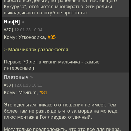
прокате все деньги, потраченные на "настоящего
Кукуруза", отобьются многократно. Эти ролики
выкладывают на ютуб не просто так.
Rus[H]
»
#37 |
12.01.23 10:04
Кому: Утконосиха,
#35
> Мальчик так развлекается
Первые 70 лет в жизни мальчика - самые
интересные )
Платоныч
»
#38 |
12.01.23 10:11
Кому: MrGrum,
#31
Это к деньгам никакого отношения не имеет. Тем
более там не разглядеть что за морда на мопеде,
плюс монтаж в Голливудах отличный.
Могу только предположить, что это все для пиара,