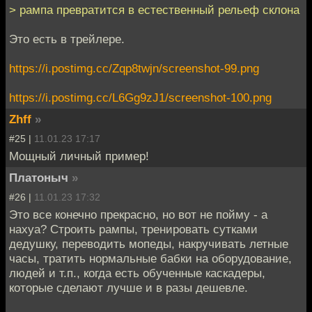
> рампа превратится в естественный рельеф склона
Это есть в трейлере.
https://i.postimg.cc/Zqp8twjn/screenshot-99.png
https://i.postimg.cc/L6Gg9zJ1/screenshot-100.png
Zhff
»
#25 |
11.01.23 17:17
Мощный личный пример!
Платоныч
»
#26 |
11.01.23 17:32
Это все конечно прекрасно, но вот не пойму - а
нахуа? Строить рампы, тренировать сутками
дедушку, переводить мопеды, накручивать летные
часы, тратить нормальные бабки на оборудование,
людей и т.п., когда есть обученные каскадеры,
которые сделают лучше и в разы дешевле.