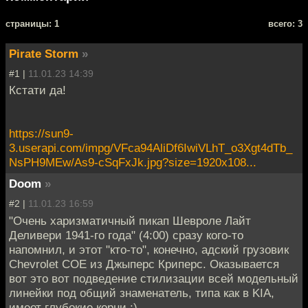
cтраницы: 1
всего: 3
Pirate Storm
»
#1 |
11.01.23 14:39
Кстати да!
https://sun9-
3.userapi.com/impg/VFca94AliDf6IwiVLhT_o3Xgt4dTb_
NsPH9MEw/As9-cSqFxJk.jpg?size=1920x108...
Doom
»
#2 |
11.01.23 16:59
"Очень харизматичный пикап Шевроле Лайт
Деливери 1941-го года" (4:00) сразу кого-то
напомнил, и этот "кто-то", конечно, адский грузовик
Chevrolet COE из Джыперс Криперс. Оказывается
вот это вот подведение стилизации всей модельный
линейки под общий знаменатель, типа как в KIA,
имеет глубокие корни :)