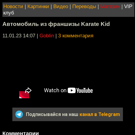
Новости
|
Картинки
|
Видео
|
Переводы
|
Магазин
|
VIP
клуб
Автомобиль из франшизы Karate Kid
11.01.23 14:07
|
Goblin
|
3 комментария
Подписывайся на наш
канал в Telegram
Комментарии