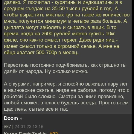
далеко. Я посчитал - курятины и индюшатины я в
среднем съедаю на 35-50 тысяч рублей в год. А
чтобы вырастить мясных кур на такое же количество
мяса, получится минимум в четыре раза больше. А
цыплята могут заболеть и сыграть в ящик. В то
время, когда на 2600 рублей можно купить 10кг
филе, оно как-то смысл теряет. Даже ради яиц -
имеет смысл только в огромной семье. А мне на
яйца хватает 500-700р в месяц.
Перестань постоянно подчёркивать, как страшно ты
далёк от народа. Ну сколько можно.
А с курами. например, я спокойно выживал пару лет
в наиновские святые, нигде не работая, потому что с
работой было сложно. Смотри за ними правильно,
любой сможет, в плюсе будешь всегда. Просто всем
щас лень, сытые все и так.
Doom
»
#57 |
24.01.23 13:16
Кому: DenisZenkin,
#22