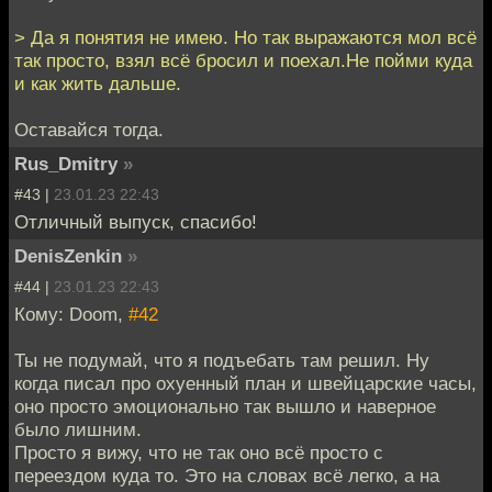
> Да я понятия не имею. Но так выражаются мол всё
так просто, взял всё бросил и поехал.Не пойми куда
и как жить дальше.
Оставайся тогда.
Rus_Dmitry
»
#43 |
23.01.23 22:43
Отличный выпуск, спасибо!
DenisZenkin
»
#44 |
23.01.23 22:43
Кому: Doom,
#42
Ты не подумай, что я подъебать там решил. Ну
когда писал про охуенный план и швейцарские часы,
оно просто эмоционально так вышло и наверное
было лишним.
Просто я вижу, что не так оно всё просто с
переездом куда то. Это на словах всё легко, а на