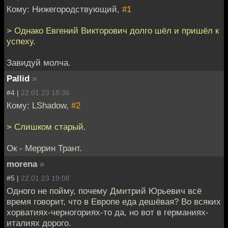
Кому: Нижегородствующий,
#1
> Однако Евгений Викторович долго шёл и пришёл к
успеху.
Завидуй молча.
Pallid
»
#4 |
22.01.23 18:36
Кому: LShadow,
#2
> Слишком старый.
Ок - Меррин Трант.
morena
»
#5 |
22.01.23 19:08
Одного не пойму, почему Дмитрий Юрьевич всё
время говорит, что в Европе еда дешёвая? Во всяких
хорватиях-черногориях-то да, но вот в германиях-
италиях дорого.