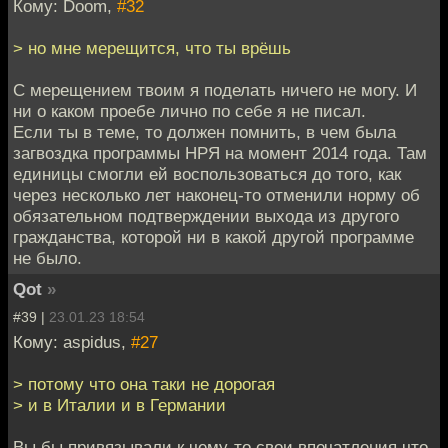
Кому: Doom,
#32
> но мне мерещится, что ты врёшь
С мерещением твоим я поделать ничего не могу. И
ни о каком проебе лично по себе я не писал.
Если ты в теме, то должен помнить, в чем была
загвоздка программы НРЯ на момент 2014 года. Там
единицы смогли ей воспользоваться до того, как
через несколько лет наконец-то отменили норму об
обязательном подтверждении выхода из другого
гражданства, которой ни в какой другой программе
не было.
Qot
»
#39 |
23.01.23 18:54
Кому: aspidus,
#27
> потому что она таки не дорогая
> и в Италии и в Германии
Вы бы привязывали к чему-то свои впечатления что