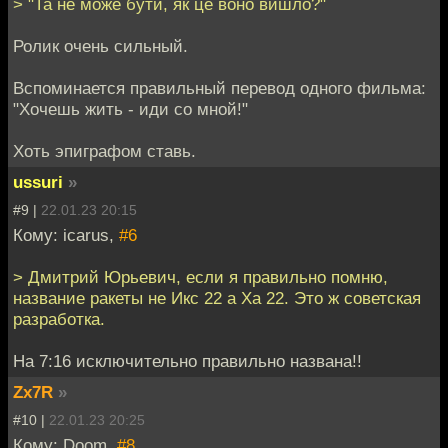
> "Та не може бути, як це воно вишло?"
Ролик очень сильный.
Вспоминается правильный перевод одного фильма:
"Хочешь жить - иди со мной!"
Хоть эпиграфом ставь.
ussuri
»
#9 |
22.01.23 20:15
Кому: icarus,
#6
> Дмитрий Юрьевич, если я правильно помню,
название ракеты не Икс 22 а Ха 22. Это ж советская
разработка.
На 7:16 исключительно правильно названа!!
Zx7R
»
#10 |
22.01.23 20:25
Кому: Doom,
#8