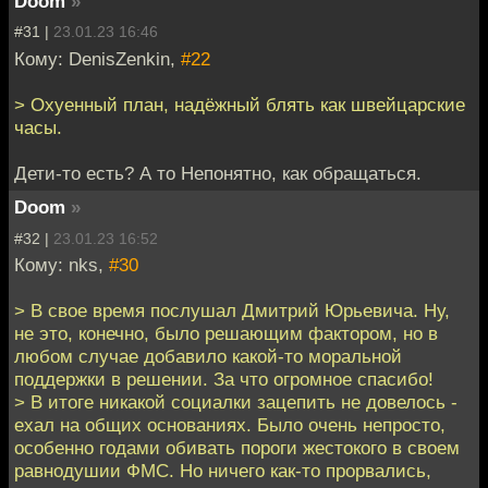
Doom
»
#31 |
23.01.23 16:46
Кому: DenisZenkin,
#22
> Охуенный план, надёжный блять как швейцарские
часы.
Дети-то есть? А то Непонятно, как обращаться.
Doom
»
#32 |
23.01.23 16:52
Кому: nks,
#30
> В свое время послушал Дмитрий Юрьевича. Ну,
не это, конечно, было решающим фактором, но в
любом случае добавило какой-то моральной
поддержки в решении. За что огромное спасибо!
> В итоге никакой социалки зацепить не довелось -
ехал на общих основаниях. Было очень непросто,
особенно годами обивать пороги жестокого в своем
равнодушии ФМС. Но ничего как-то прорвались,