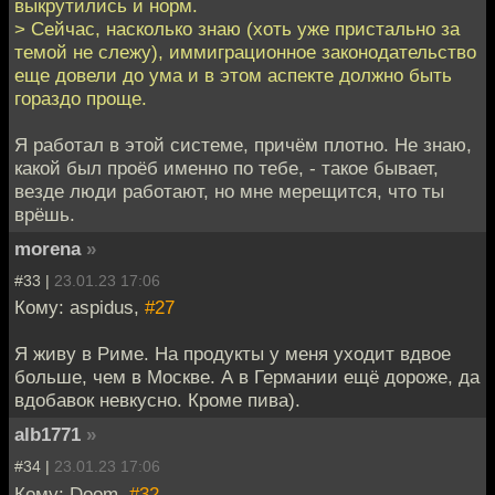
выкрутились и норм.
> Сейчас, насколько знаю (хоть уже пристально за
темой не слежу), иммиграционное законодательство
еще довели до ума и в этом аспекте должно быть
гораздо проще.
Я работал в этой системе, причём плотно. Не знаю,
какой был проёб именно по тебе, - такое бывает,
везде люди работают, но мне мерещится, что ты
врёшь.
morena
»
#33 |
23.01.23 17:06
Кому: aspidus,
#27
Я живу в Риме. На продукты у меня уходит вдвое
больше, чем в Москве. А в Германии ещё дороже, да
вдобавок невкусно. Кроме пива).
alb1771
»
#34 |
23.01.23 17:06
Кому: Doom,
#32