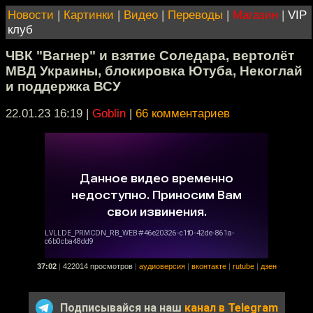
Новости
|
Картинки
|
Видео
|
Переводы
|
Магазин
|
VIP
клуб
ЧВК "Вагнер" и взятие Соледара, вертолёт
МВД Украины, блокировка Ютуба, Некоглай
и поддержка ВСУ
22.01.23 16:19
|
Goblin
|
66 комментариев
37:02
|
422014 просмотров
|
аудиоверсия
|
вконтакте
|
rutube
|
дзен
Подписывайся на наш
канал в Telegram