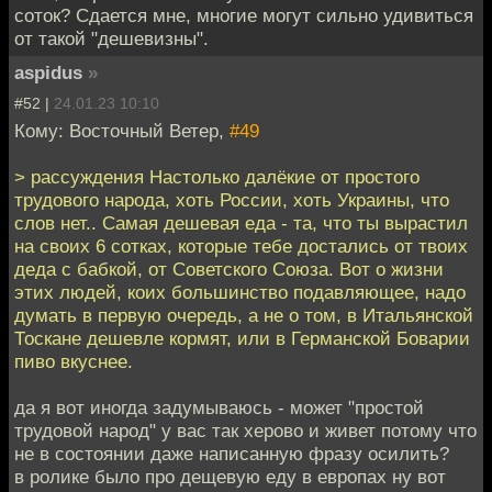
соток? Сдается мне, многие могут сильно удивиться
от такой "дешевизны".
aspidus
»
#52 |
24.01.23 10:10
Кому: Восточный Ветер,
#49
> рассуждения Настолько далёкие от простого
трудового народа, хоть России, хоть Украины, что
слов нет.. Самая дешевая еда - та, что ты вырастил
на своих 6 сотках, которые тебе достались от твоих
деда с бабкой, от Советского Союза. Вот о жизни
этих людей, коих большинство подавляющее, надо
думать в первую очередь, а не о том, в Итальянской
Тоскане дешевле кормят, или в Германской Боварии
пиво вкуснее.
да я вот иногда задумываюсь - может "простой
трудовой народ" у вас так херово и живет потому что
не в состоянии даже написанную фразу осилить?
в ролике было про дещевую еду в европах ну вот