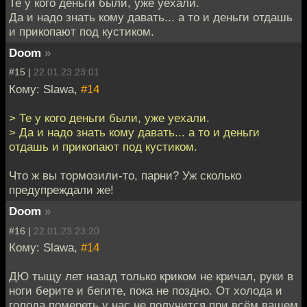
Те у кого деньги были, уже уехали.
Да и надо знать кому давать... а то и деньги отдашь
и прикопают под кустиком.
Doom
»
#15 |
22.01.23 23:01
Кому: Slawa,
#14
> Те у кого деньги были, уже уехали.
> Да и надо знать кому давать... а то и деньги
отдашь и прикопают под кустиком.
Что ж вы тормозили-то, парни? Уж сколько
предупреждали же!
Doom
»
#16 |
22.01.23 23:20
Кому: Slawa,
#14
ДЮ тыщу лет назад только криком не кричал, руки в
ноги берите и бегите, пока не поздно. От холода и
голода помереть у нас не получится при всём вашем