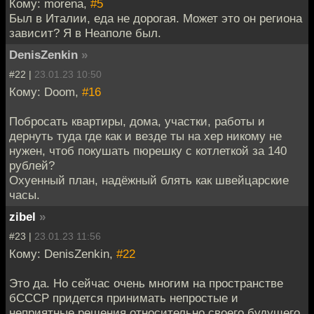
Кому: morena,
#5
Был в Италии, еда не дорогая. Может это он региона
зависит? Я в Неаполе был.
DenisZenkin
»
#22 |
23.01.23 10:50
Кому: Doom,
#16
Побросать квартиры, дома, участки, работы и
дернуть туда где как и везде ты на хер никому не
нужен, чтоб покушать пюрешку с котлеткой за 140
рублей?
Охуенный план, надёжный блять как швейцарские
часы.
zibel
»
#23 |
23.01.23 11:56
Кому: DenisZenkin,
#22
Это да. Но сейчас очень многим на пространстве
бСССР придется принимать непростые и
неприятные решения относительно своего будущего