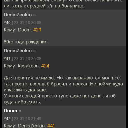
ли, хоть к средней з/п по больнице.
DenisZenkin
»
#40 |
23.01.23 20:08
Кому: Doom,
#29
89го года рождения.
DenisZenkin
»
#41 |
23.01.23 20:08
Кому: kasakdon,
#24
Да я понятия не имею. Но так выражаются мол всё
так просто, взял всё бросил и поехал.Не пойми куда
и как жить дальше.
У многих людей просто тупо даже нет денег, чтоб
куда либо ехать.
Doom
»
#42 |
23.01.23 21:49
Кому: DenisZenkin,
#41