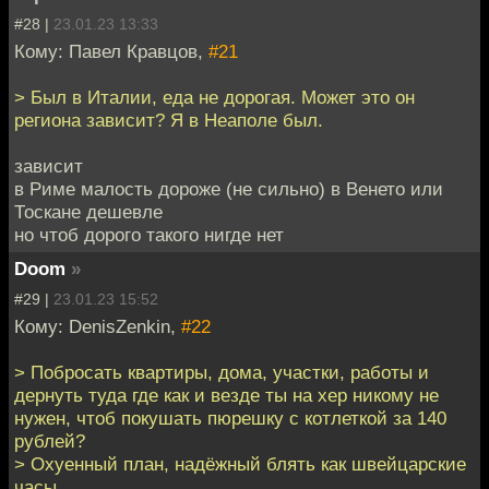
#28 |
23.01.23 13:33
Кому: Павел Кравцов,
#21
> Был в Италии, еда не дорогая. Может это он
региона зависит? Я в Неаполе был.
зависит
в Риме малость дороже (не сильно) в Венето или
Тоскане дешевле
но чтоб дорого такого нигде нет
Doom
»
#29 |
23.01.23 15:52
Кому: DenisZenkin,
#22
> Побросать квартиры, дома, участки, работы и
дернуть туда где как и везде ты на хер никому не
нужен, чтоб покушать пюрешку с котлеткой за 140
рублей?
> Охуенный план, надёжный блять как швейцарские
часы.