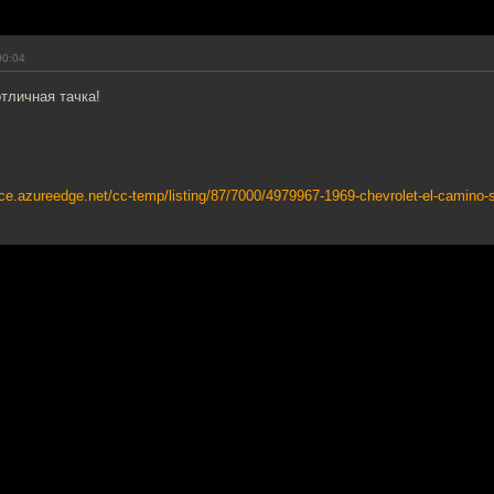
00:04
тличная тачка!
ce.azureedge.net/cc-temp/listing/87/7000/4979967-1969-chevrolet-el-camino-ss