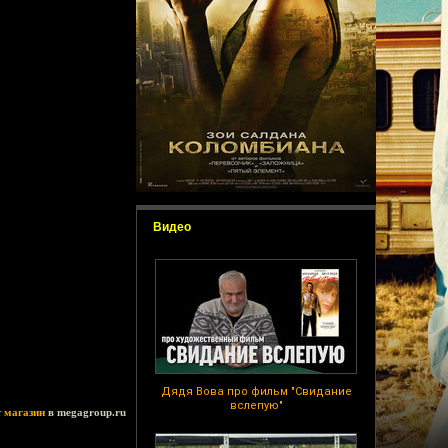
Видео
Дядя Вова про фильм "Свидание
вслепую"
т магазин
в megagroup.ru