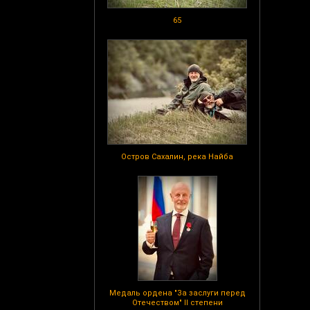
65
Остров Сахалин, река Найба
Медаль ордена "За заслуги перед
Отечеством" II степени