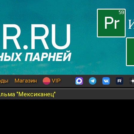
оды
Магазин
VIP
фильма "Мексиканец"