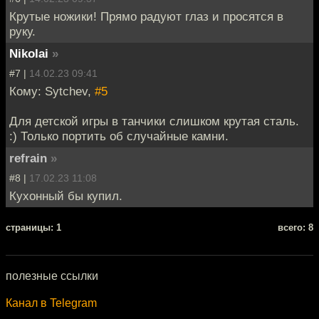
Крутые ножики! Прямо радуют глаз и просятся в
руку.
Nikolai
»
#7 |
14.02.23 09:41
Кому: Sytchev,
#5
Для детской игры в танчики слишком крутая сталь.
:) Только портить об случайные камни.
refrain
»
#8 |
17.02.23 11:08
Кухонный бы купил.
cтраницы: 1
всего: 8
полезные ссылки
Канал в Telegram