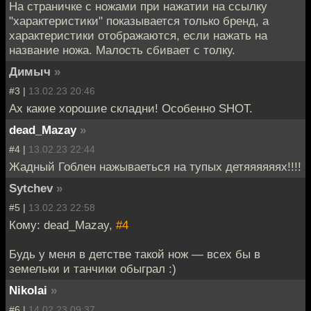
На страничке с ножами при нажатии на ссылку
"характеристики" показывается только бренд, а
характеристики отображаются, если нажать на
название ножа. Малость сбивает с толку.
Димыч
»
#3 |
13.02.23 20:46
Ах какие хорошие складни! Особенно SHOT.
dead_Mazay
»
#4 |
13.02.23 22:44
Жадный Гоблен нажываеться на тупых детяяяяяях!!!!
Sytchev
»
#5 |
13.02.23 22:58
Кому: dead_Mazay,
#4
Будь у меня в детстве такой нож — всех бы в
земельки и танчики обыграл :)
Nikolai
»
#6 |
14.02.23 09:37