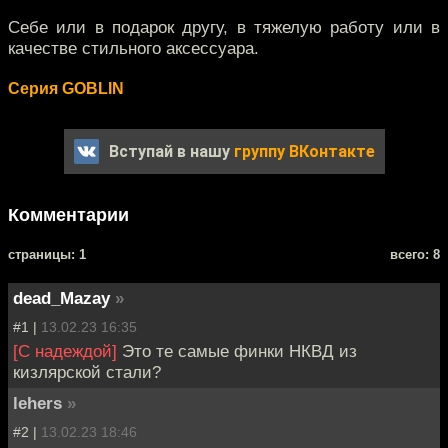
Себе или в подарок другу, в тяжелую работу или в
качестве стильного аксессуара.
Серия GOBLIN
Вступай в нашу
группу ВКонтакте
Комментарии
cтраницы: 1
всего: 8
dead_Mazay
»
#1 |
13.02.23 16:35
[С надеждой]
Это те самые финки НКВД из
кизлярской стали?
lehers
»
#2 |
13.02.23 18:46