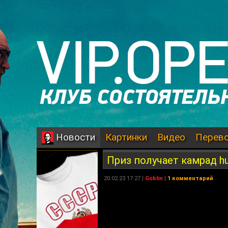
Картинки
Видео
Перев
Новости
Приз получает камрад h
20.02.23 17:27 |
Goblin
|
1 комментарий