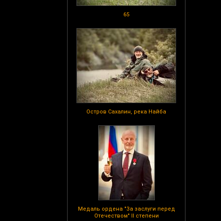
65
Остров Сахалин, река Найба
Медаль ордена "За заслуги перед
Отечеством" II степени