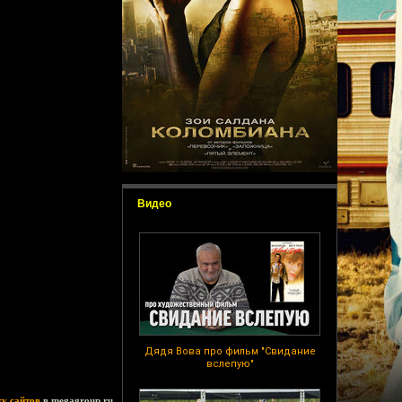
Видео
Дядя Вова про фильм "Свидание
вслепую"
ку сайтов
в megagroup.ru