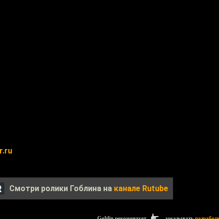
r.ru
Смотри ролики Гоблина на
канале Rutube
Goblin рекомендует
заказывать
разработ