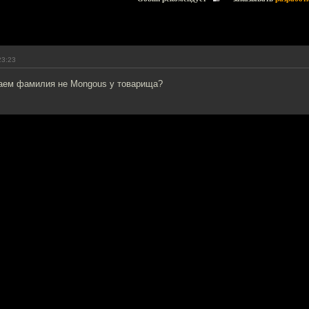
23:23
чаем фамилия не Mongous у товарища?