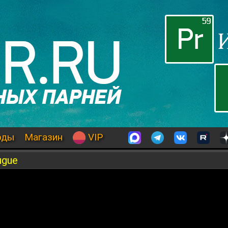
оды
Магазин
VIP
ugue