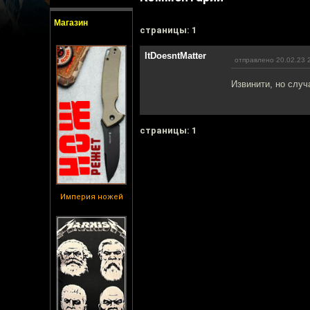
Магазин
cтраницы: 1
ItDoesntMatter
отправлено 20.02.23 
Извинити, но слу
cтраницы: 1
Империя ножей