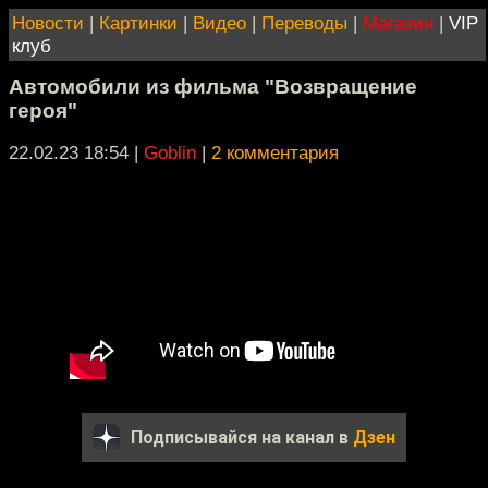
Новости
|
Картинки
|
Видео
|
Переводы
|
Магазин
|
VIP
клуб
Автомобили из фильма "Возвращение
героя"
22.02.23 18:54
|
Goblin
|
2 комментария
Подписывайся на канал в
Дзен