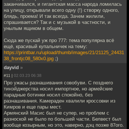
заканчивался, и гигантская масса народа ломилась
на улицу, открывали всего одну (!) створку одного,
блядь, проема! И так всегда. Зачем жилили,
спрашивается? Так и с музыкой в частности, и
унылым ящиком в общем.
Сюда же пускай уж про 777: тема популярна всё
ещё, красивый купальничек на тему:
https://printbar.ru/upload/thumb/images/21/21125_24431
38_frontjc08_580x0.jpg
;)
dayvid
»
#11 |
02.03.23 06:38
Про ужасы разнашивания совобуви. С позднего
тинэйджерства носил импортное, но армейские
парадные ботинки носил спокойно, без
разнашивания. Камераден хвалили кроссовки из
Кимров и еще пары мест.
Армянский Масис был не супер, но проблем с
разноской не было по большей части. Белвест был
вообще козырным, но это, наверно, дэц позже 87ого.