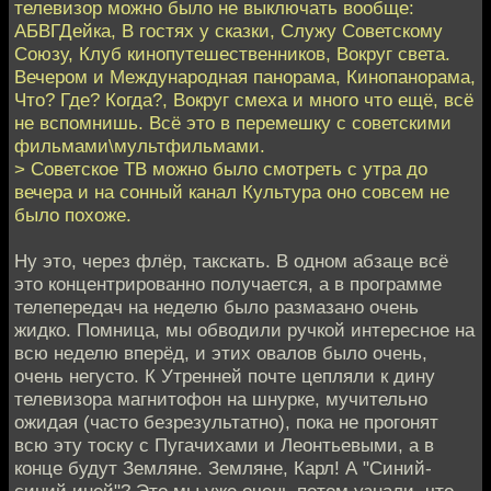
телевизор можно было не выключать вообще:
АБВГДейка, В гостях у сказки, Служу Советскому
Союзу, Клуб кинопутешественников, Вокруг света.
Вечером и Международная панорама, Кинопанорама,
Что? Где? Когда?, Вокруг смеха и много что ещё, всё
не вспомнишь. Всё это в перемешку с советскими
фильмами\мультфильмами.
> Советское ТВ можно было смотреть с утра до
вечера и на сонный канал Культура оно совсем не
было похоже.
Ну это, через флёр, такскать. В одном абзаце всё
это концентрированно получается, а в программе
телепередач на неделю было размазано очень
жидко. Помница, мы обводили ручкой интересное на
всю неделю вперёд, и этих овалов было очень,
очень негусто. К Утренней почте цепляли к дину
телевизора магнитофон на шнурке, мучительно
ожидая (часто безрезультатно), пока не прогонят
всю эту тоску с Пугачихами и Леонтьевыми, а в
конце будут Земляне. Земляне, Карл! А "Синий-