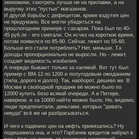
экономики, смотреть лучше не на прилавки, а на
выручку этих "пустых" магазинов.
И другой борьбы с дефицитом, кроме вздутия цен
не придумано. Все могли убедиться на
прошлогоднем примере с сахаром. Пока был по 40-
45 руб./кг - его сметали. Он исчез на короткое время,
потом появился по 85-90. Сейчас лежит по 55-60.
Больше его стали потреблять? Нет, меньше. Т.к
доходы пропорционально не выросли. Но - лежит,
создает видимость изобилия.
А очереди бывают только за халявой. Вот тут был
пример с ВМ-12 по 1200 и полугодовым ожиданием
(типа, дорого и долго). Так, наоборот, дешево же. В
Москве в свободной продаже её можно было по
12000 купить безо всякой очереди. А в Питере,
наверное, и за 10000 найти можно было. Но, видимо,
люди предпочитали, деньгами, которых "девать
некуда" всё же не разбрасываться.
И чего к падению цен на нефть привязались? Ну
подешевела она, и что? Горбачев кредитов набрал в