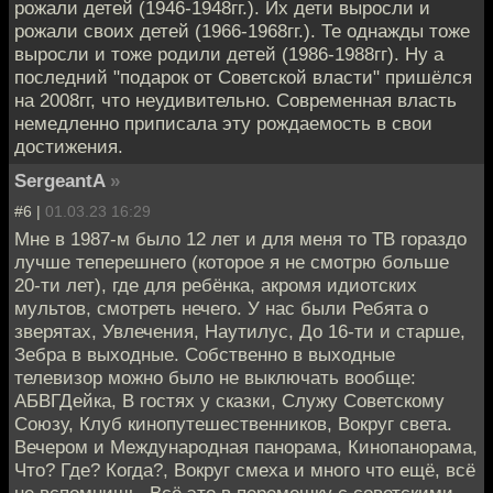
рожали детей (1946-1948гг.). Их дети выросли и
рожали своих детей (1966-1968гг.). Те однажды тоже
выросли и тоже родили детей (1986-1988гг). Ну а
последний "подарок от Советской власти" пришёлся
на 2008гг, что неудивительно. Современная власть
немедленно приписала эту рождаемость в свои
достижения.
SergeantA
»
#6 |
01.03.23 16:29
Мне в 1987-м было 12 лет и для меня то ТВ гораздо
лучше теперешнего (которое я не смотрю больше
20-ти лет), где для ребёнка, акромя идиотских
мультов, смотреть нечего. У нас были Ребята о
зверятах, Увлечения, Наутилус, До 16-ти и старше,
Зебра в выходные. Собственно в выходные
телевизор можно было не выключать вообще:
АБВГДейка, В гостях у сказки, Служу Советскому
Союзу, Клуб кинопутешественников, Вокруг света.
Вечером и Международная панорама, Кинопанорама,
Что? Где? Когда?, Вокруг смеха и много что ещё, всё
не вспомнишь. Всё это в перемешку с советскими