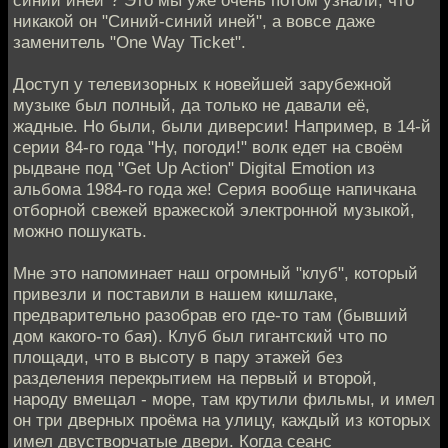
синий иней"? Это мы уже очень потом узнали, что
никакой он "Синий-синий иней", а вовсе даже
заменитель "One Way Ticket".
Доступ у телевизорных к новейшей зарубежной
музыке был полный, да только не давали её,
жадные. Но были, были диверсии! Например, в 14-й
серии 84-го года "Ну, погоди!" волк едет на своём
рыдване под "Get Up Action" Digital Emotion из
альбома 1984-го года же! Серия вообще напичкана
отборной свежей вражеской электронной музыкой,
можно пошукать.
Мне это напоминает наш огромный "клуб", который
привезли и поставили в нашем кишлаке,
предварительно разобрав его где-то там (бывший
дом какого-то бая). Клуб был гигантский что по
площади, что в высоту в пару этажей без
разделения перекрытием на первый и второй,
народу вмещал - море, там крутили фильмы, и имел
он три дверных проёма на улицу, каждый из которых
имел двустворчатые двери. Когда сеанс