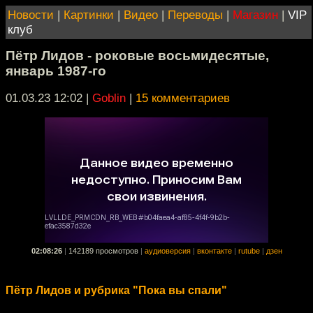
Новости
|
Картинки
|
Видео
|
Переводы
|
Магазин
|
VIP
клуб
Пётр Лидов - роковые восьмидесятые,
январь 1987-го
01.03.23 12:02
|
Goblin
|
15 комментариев
02:08:26
|
142189 просмотров
|
аудиоверсия
|
вконтакте
|
rutube
|
дзен
Пётр Лидов и рубрика "Пока вы спали"