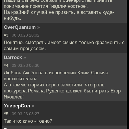
понимание понятия "надличностное".
На крайний случай не привить, а вставить куда-
нибудь.
OverQuantum
»
#3 |
08.03.23 20:02
Понятно, смотреть имеет смысл только фрагменты с
самим процессом.
Darrock
»
#4 |
09.03.23 05:30
Любовь Аксёнова в исполнении Клим Саныча
восхитительна.
А в комментариях верно заметили, что роль
прокурора Романа Руденко должен был играть Егор
Яковлев!
УниверСол
»
#5 |
09.03.23 08:27
Так что: кино - говно?