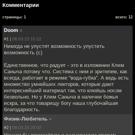
Комментарии
cтраницы: 1
всего: 12
Doom
»
#1 |
08.03.23 15:12
Никогда не упустят возможность упустить
возможность (с)
Единственное, что радует - это в изложении Клим
Саныча потому что. Система с ним и зрителем, как
всегда, работает в режиме "вода-губка". А ведь есть
множество умнейших лекторов, которые дают
интереснейший материал так, что клюёшь носом
безвольно. Но у Клим Саныча в наличии божья
искра, за что товарищу богу наша глубочайшая
благодарность.
Физик-Любитель
»
#2 |
08.03.23 20:02
Нашим бы режиссёрам и сценаристам привить