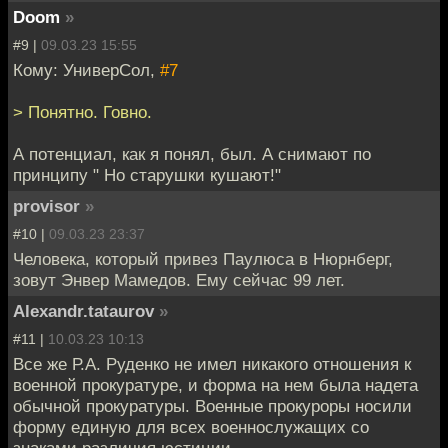
Doom
»
#9 |
09.03.23 15:55
Кому: УниверСол,
#7
> Понятно. Говно.
А потенциал, как я понял, был. А снимают по
принципу " Но старушки кушают!"
provisor
»
#10 |
09.03.23 23:37
Человека, который привез Паулюса в Нюрнберг,
зовут Энвер Мамедов. Ему сейчас 99 лет.
Alexandr.tataurov
»
#11 |
10.03.23 10:13
Все же Р.А. Руденко не имел никакого отношения к
военной прокуратуре, и форма на нем была надета
обычной прокуратуры. Военные прокуроры носили
форму единую для всех военнослужащих со