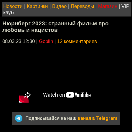
Новости
|
Картинки
|
Видео
|
Переводы
|
Магазин
|
VIP
клуб
Нюрнберг 2023: странный фильм про
любовь и нацистов
08.03.23 12:30
|
Goblin
|
12 комментариев
Подписывайся на наш
канал в Telegram