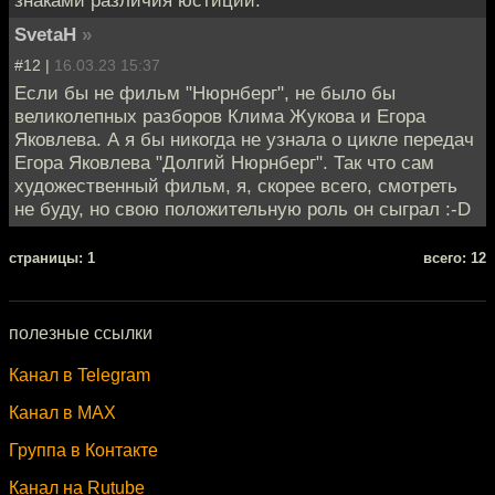
знаками различия юстиции.
SvetaH
»
#12 |
16.03.23 15:37
Если бы не фильм "Нюрнберг", не было бы
великолепных разборов Клима Жукова и Егора
Яковлева. А я бы никогда не узнала о цикле передач
Егора Яковлева "Долгий Нюрнберг". Так что сам
художественный фильм, я, скорее всего, смотреть
не буду, но свою положительную роль он сыграл :-D
cтраницы: 1
всего: 12
полезные ссылки
Канал в Telegram
Канал в MAX
Группа в Контакте
Канал на Rutube