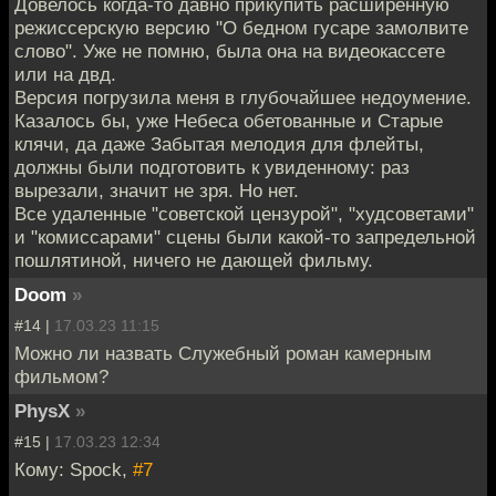
Довелось когда-то давно прикупить расширенную
режиссерскую версию "О бедном гусаре замолвите
слово". Уже не помню, была она на видеокассете
или на двд.
Версия погрузила меня в глубочайшее недоумение.
Казалось бы, уже Небеса обетованные и Старые
клячи, да даже Забытая мелодия для флейты,
должны были подготовить к увиденному: раз
вырезали, значит не зря. Но нет.
Все удаленные "советской цензурой", "худсоветами"
и "комиссарами" сцены были какой-то запредельной
пошлятиной, ничего не дающей фильму.
Doom
»
#14 |
17.03.23 11:15
Можно ли назвать Служебный роман камерным
фильмом?
PhysX
»
#15 |
17.03.23 12:34
Кому: Spock,
#7