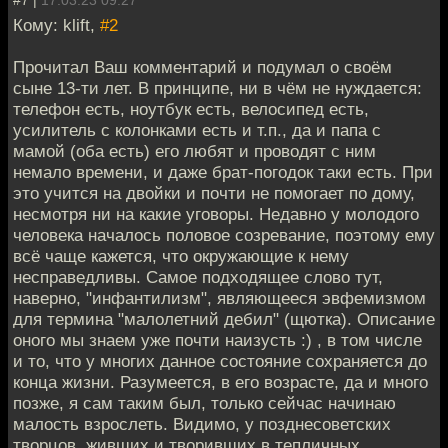
Кому: klift,
#2
Прочитал Ваш комментарий и подумал о своём
сыне 13-ти лет. В принципе, ни в чём не нуждается:
телефон есть, ноутбук есть, велосипед есть,
усилитель с колонками есть и т.п., да и папа с
мамой (оба есть) его любят и проводят с ним
немало времени, и даже брат-погодок таки есть. При
это учится на двойки и почти не помогает по дому,
несмотря ни на какие уговоры. Недавно у молодого
человека началось половое созревание, поэтому ему
всё чаще кажется, что окружающие к нему
несправедливы. Самое подходящее слово тут,
наверно, "инфантилизм", являющееся эвфемизмом
для термина "малолетний дебил" (щютка). Описание
оного мы знаем уже почти наизусть :) , в том числе
и то, что у многих данное состояние сохраняется до
конца жизни. Разумеется, в его возрасте, да и много
позже, я сам таким был, только сейчас начинаю
малость взрослеть. Видимо, у позднесоветских
творцов, живших и творивших в тепличных