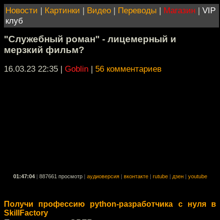
Новости
|
Картинки
|
Видео
|
Переводы
|
Магазин
|
VIP
клуб
"Служебный роман" - лицемерный и
мерзкий фильм?
16.03.23 22:35
|
Goblin
|
56 комментариев
01:47:04
|
887661 просмотр
|
аудиоверсия
|
вконтакте
|
rutube
|
дзен
|
youtube
Получи профессию python-разработчика с нуля в
SkillFactory