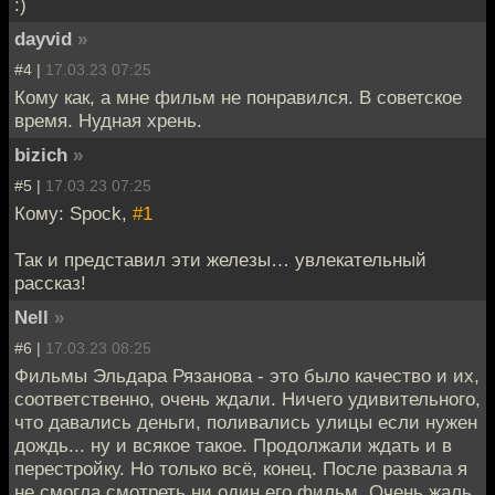
:)
dayvid
»
#4 |
17.03.23 07:25
Кому как, а мне фильм не понравился. В советское
время. Нудная хрень.
bizich
»
#5 |
17.03.23 07:25
Кому: Spock,
#1
Так и представил эти железы… увлекательный
рассказ!
Nell
»
#6 |
17.03.23 08:25
Фильмы Эльдара Рязанова - это было качество и их,
соответственно, очень ждали. Ничего удивительного,
что давались деньги, поливались улицы если нужен
дождь... ну и всякое такое. Продолжали ждать и в
перестройку. Но только всё, конец. После развала я
не смогла смотреть ни один его фильм. Очень жаль.