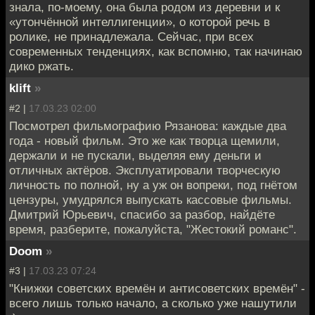
знала, по-моему, она была родом из деревни и к
«утончённой интеллигенции», о которой речь в
ролике, не принадлежала. Сейчас, при всех
современных тенденциях, как вспомню, так начинаю
дико ржать.
klift
»
#2 |
17.03.23 02:00
Посмотрел фильмографию Рязанова: каждые два
года - новый фильм. Это же как творца щемили,
держали и не пускали, выделяя ему деньги и
отличных актёров. Эксплуатировали творческую
личность по полной, ну а уж он вопреки, под гнётом
цензуры, умудрялся выпускать кассовые фильмы.
Дмитрий Юрьевич, спасибо за разбор, найдёте
время, разберите, пожалуйста, "Жестокий романс".
Doom
»
#3 |
17.03.23 07:24
"Книжки советских времён и антисоветских времён" -
всего лишь только начало, а сколько уже нашутили