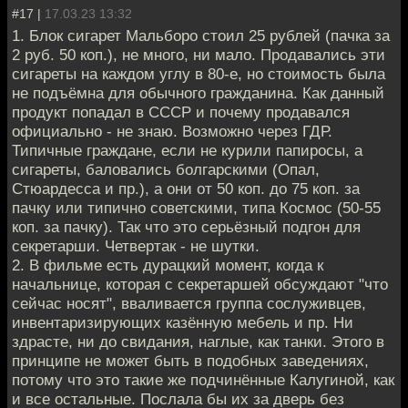
#17 |
17.03.23 13:32
1. Блок сигарет Мальборо стоил 25 рублей (пачка за
2 руб. 50 коп.), не много, ни мало. Продавались эти
сигареты на каждом углу в 80-е, но стоимость была
не подъёмна для обычного гражданина. Как данный
продукт попадал в СССР и почему продавался
официально - не знаю. Возможно через ГДР.
Типичные граждане, если не курили папиросы, а
сигареты, баловались болгарскими (Опал,
Стюардесса и пр.), а они от 50 коп. до 75 коп. за
пачку или типично советскими, типа Космос (50-55
коп. за пачку). Так что это серьёзный подгон для
секретарши. Четвертак - не шутки.
2. В фильме есть дурацкий момент, когда к
начальнице, которая с секретаршей обсуждают "что
сейчас носят", вваливается группа сослуживцев,
инвентаризирующих казённую мебель и пр. Ни
здрасте, ни до свидания, наглые, как танки. Этого в
принципе не может быть в подобных заведениях,
потому что это такие же подчинённые Калугиной, как
и все остальные. Послала бы их за дверь без