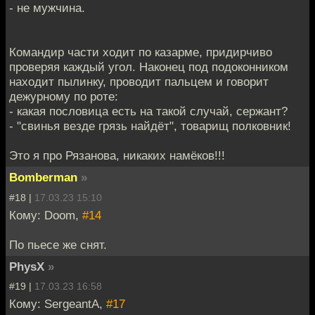
- не мужчина.
Командир части ходит по казарме, придирчиво
проверяя каждый угол. Наконец под подоконником
находит пылинку, проводит пальцем и говорит
дежурному по роте:
- какая пословица есть на такой случай, сержант?
- "свинья везде грязь найдёт", товарищ полковник!
Это я про Рязанова, никаких намёков!!!
Bomberman
»
#18 |
17.03.23 15:10
Кому: Doom,
#14
По пьесе же снят.
PhysX
»
#19 |
17.03.23 16:58
Кому: SergeantA,
#17