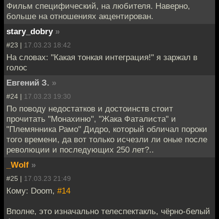
Фильм специфический, на любителя. Наверно,
больше на отношениях акцентирован.
stary_dobry
»
#23 |
17.03.23 18:42
На словах: "Какая тонкая интеграция!" я заржал в
голос
Евгений З.
»
#24 |
17.03.23 19:30
По поводу недостатков и достоинств стоит
прочитать "Монахиню", "Жака Фаталиста" и
"Племянника Рамо" Дидро, который обличал пороки
того времени, да вот только исчезли ли оные после
революции и последующих 250 лет?..
_Wolf
»
#25 |
17.03.23 21:49
Кому: Doom,
#14
Вполне, это изначально телеспектакль, чёрно-белый