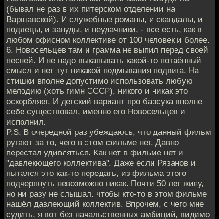
(бывал не раз в их питерском отделении на
Варшавской). И служебные романы, и скандалы, и
подлецы, и зануды, и неудачники, - все есть, как в
любом офисном коллективе от 100 человек и более.
6. Новосельцев там и грамма не выпил перед своей
песней. И не надо выкапывать какой-то потаённый
смысл и нет тут никакой подмывания подвига. На
стишки вполне допустимо использовать любую
мелодию (хоть гимн СССР), никого и никак это
оскорбляет. И детский вариант про барсука вполне
себе существовал, именно его Новосельцев и
исполнил.
P.S. В очередной раз убеждаюсь, что данный фильм
ругают за то, чего в этом фильме нет. Давно
перестал удивляться. Как нет в фильме нет и
"давлекющего коллектива". Даже если Рязанов и
пытался это как-то передать, из фильма этого
подчерпнуть невозможно никак. Почти 50 лет живу,
но ни разу не слышал, чтобы кто-то в этом фильме
нашёл давлеющий коллектив. Впрочем, с чего мне
судить, я вот без начальственных амбиций, видимо