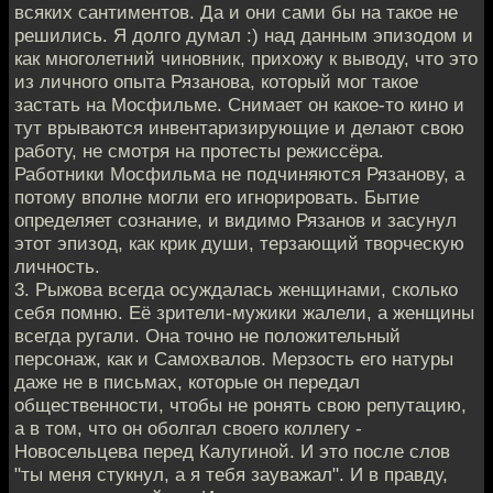
всяких сантиментов. Да и они сами бы на такое не
решились. Я долго думал :) над данным эпизодом и
как многолетний чиновник, прихожу к выводу, что это
из личного опыта Рязанова, который мог такое
застать на Мосфильме. Снимает он какое-то кино и
тут врываются инвентаризирующие и делают свою
работу, не смотря на протесты режиссёра.
Работники Мосфильма не подчиняются Рязанову, а
потому вполне могли его игнорировать. Бытие
определяет сознание, и видимо Рязанов и засунул
этот эпизод, как крик души, терзающий творческую
личность.
3. Рыжова всегда осуждалась женщинами, сколько
себя помню. Её зрители-мужики жалели, а женщины
всегда ругали. Она точно не положительный
персонаж, как и Самохвалов. Мерзость его натуры
даже не в письмах, которые он передал
общественности, чтобы не ронять свою репутацию,
а в том, что он оболгал своего коллегу -
Новосельцева перед Калугиной. И это после слов
"ты меня стукнул, а я тебя зауважал". И в правду,