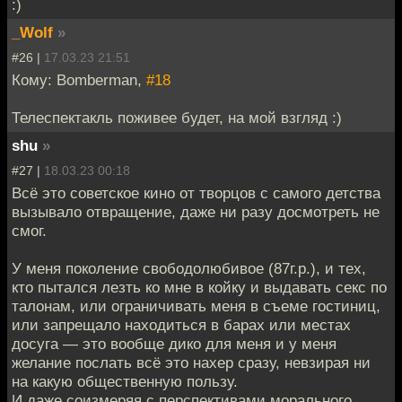
:)
_Wolf
»
#26 |
17.03.23 21:51
Кому: Bomberman,
#18
Телеспектакль поживее будет, на мой взгляд :)
shu
»
#27 |
18.03.23 00:18
Всё это советское кино от творцов с самого детства
вызывало отвращение, даже ни разу досмотреть не
смог.
У меня поколение свободолюбивое (87г.р.), и тех,
кто пытался лезть ко мне в койку и выдавать секс по
талонам, или ограничивать меня в съеме гостиниц,
или запрещало находиться в барах или местах
досуга — это вообще дико для меня и у меня
желание послать всё это нахер сразу, невзирая ни
на какую общественную пользу.
И даже соизмеряя с перспективами морального