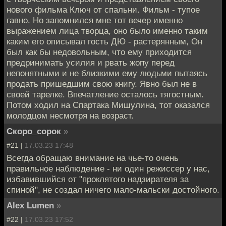
нового фильма Ключ от спальни. Фильм - тупое
гавно. Но запомнился мне тот вечер именно
выражением лица творца, оно было именно таким
каким его описывал гость ДЮ - растерянным, Он
был как бы недовольным, что ему приходится
предринимать усилия и рвать жопу перед
непонятными и не близкими ему людьми пытаясь
продать пришедшим свою книгу. Явно был не в
своей тарелке. Впечатление осталось тягостным.
Потом ходил на Спартака Мишулина, тот оказался
молодцом несмотря на возраст.
Скоро_сорок
»
#21 |
17.03.23 17:48
Всегда обращаю внимание на чье-то очень
правильное наблюдение - ни один режиссер у нас,
избавившийся от "проклятого надзирателя за
спиной", не создал ничего мало-мальски достойного.
Alex Lumen
»
#22 |
17.03.23 17:52