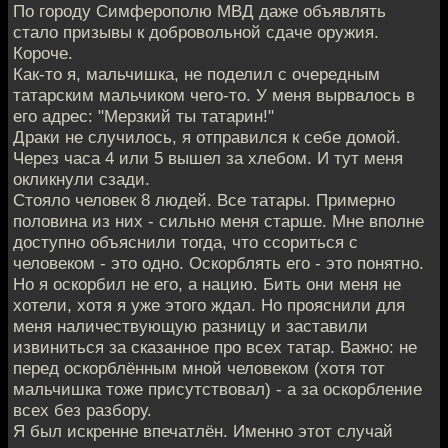
По городу Симферополю МВД даже объявлять
стало призывы к добровольной сдаче оружия.
Короче.
Как-то я, мальчишка, не поделил с очередным
татарским мальчиком чего-то. У меня вырвалось в
его адрес: "Мерзкий ты татарин!"
Драки не случилось, я отправился к себе домой.
Через часа 4 или 5 вышел за хлебом. И тут меня
окликнули сзади.
Стояло человек 8 людей. Все татары. Примерно
половина из них - сильно меня старше. Мне вполне
доступно объяснили тогда, что ссориться с
человеком - это одно. Оскорблять его - это понятно.
Но я оскорбил не его, а нацию. Бить они меня не
хотели, хотя я уже этого ждал. Но прояснили для
меня наличествующую разницу и заставили
извиниться за сказанное про всех татар. Важно: не
перед оскорблённым мной человеком (хотя тот
мальчишка тоже присутствовал) - а за оскорбление
всех без разбору.
Я был искренне впечатлён. Именно этот случай