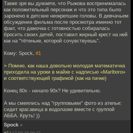
Также зря вы думаете, что Рыжова воспринималась
как положительный персонаж и что это типа было
заронено в детские неокрепшие головы. В девчачьем
обсуждении фильма после просмотра именно тот
факт, что дамочка с готовностью собиралась
бросить своих детей, поставил жирный крест на ней
как на "тётеньке, которой сочувствуешь".
Кому: Spock,
#1
> Помню, как наша довольно молодая математичка
приходила на уроки в майке с надписью «Marlboro»
и соответствующей графикой (как на пачке)
Конец 80х - начало 90х? Не удивительно.
А мы смеялись над "групповыми" фото из ателье:
сидит красавица в водолазке вместе с группой
АББА. Круть! ))
Spock
»
#7 |
17.03.23 09:27