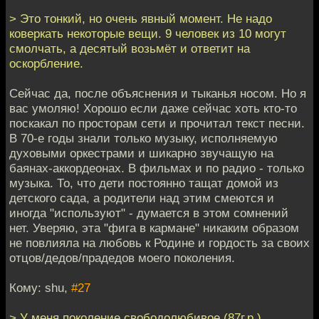
> Это тонкий, но очень явный момент. Не надо
коверкать некоторые вещи. 9 человек из 10 могут
смолчать, а десятый возьмёт и ответит на
оскорбление.
Сейчас да, после объяснения и тыканья носом. Но я
вас умоляю! Хорошо если даже сейчас хоть кто-то
поскакал по просторам сети и прочитал текст песни.
В 70-е годы знали только музыку, исполняемую
духовыми оркестрами и шикарно звучащую на
баянах-аккордеонах. В фильмах и по радио - только
музыка. То, что дети постоянно тащат домой из
детского сада, а родители над этим смеются и
иногда "используют" - думается в этом сомнений
нет. Уверяю, эта "фига в кармане" никаким образом
не повлияла на любовь к Родине и гордость за своих
отцов/дедов/прадедов моего поколения.
Кому: shu,
#27
> У меня поколение свободолюбивое (87г.р.)