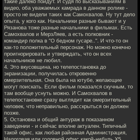
такие далеко пойдут. И судя по высказываниям в
видео, оба уважаемых камрада в данном ролике -
просто не видели таких как Самохвалов. Ну тут дело
опыта, у кого как. Начальники разные бывают и у
Рязанова тоже разные начальники в фильмах. Есть
Самохвалов и МерзЛяев, а есть полковник -
командир полка в "О бедном гусаре..". И что-то он
как-то положительный персонаж. Но можно конечно
проигнорировать и утверждать, что он всех
начальников не любил.
4. Это вкусовщина, но телепостановка до
экранизации, получилась откровенно
омерзительная. Она была на ютубе, желающие
могут поискать. Если фильм показался скучным, то
там вообще уснуть можно. И Самохвалов в
телепостановке сразу выглядит как омерзительный
человек, что неправильно, расскрыться он должен
позже.
5. Остановка и общий антураж в показанном
заведении - и сейчас вполне актуален. Типичный
такой офис, как любая районная Администрация,
Налоговая или головной офис какой-нибудь Х5