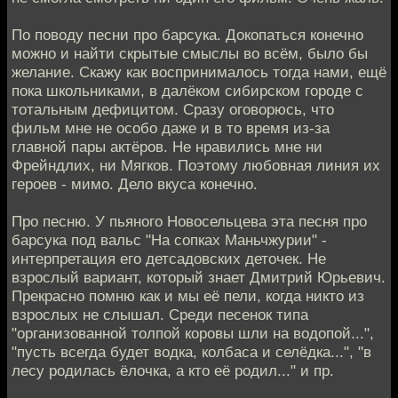
По поводу песни про барсука. Докопаться конечно
можно и найти скрытые смыслы во всём, было бы
желание. Скажу как воспринималось тогда нами, ещё
пока школьниками, в далёком сибирском городе с
тотальным дефицитом. Сразу оговорюсь, что
фильм мне не особо даже и в то время из-за
главной пары актёров. Не нравились мне ни
Фрейндлих, ни Мягков. Поэтому любовная линия их
героев - мимо. Дело вкуса конечно.
Про песню. У пьяного Новосельцева эта песня про
барсука под вальс "На сопках Маньчжурии" -
интерпретация его детсадовских деточек. Не
взрослый вариант, который знает Дмитрий Юрьевич.
Прекрасно помню как и мы её пели, когда никто из
взрослых не слышал. Среди песенок типа
"организованной толпой коровы шли на водопой...",
"пусть всегда будет водка, колбаса и селёдка...", "в
лесу родилась ёлочка, а кто её родил..." и пр.