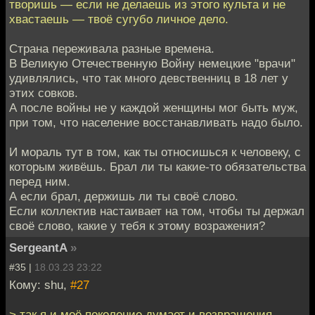
творишь — если не делаешь из этого культа и не
хвастаешь — твоё сугубо личное дело.
Страна переживала разные времена.
В Великую Отечественную Войну немецкие "врачи"
удивлялись, что так много девственниц в 18 лет у
этих совков.
А после войны не у каждой женщины мог быть муж,
при том, что население восстанавливать надо было.
И мораль тут в том, как ты относишься к человеку, с
которым живёшь. Брал ли ты какие-то обязательства
перед ним.
А если брал, держишь ли ты своё слово.
Если коллектив настаивает на том, чтобы ты держал
своё слово, какие у тебя к этому возражения?
SergeantA
»
#35 |
18.03.23 23:22
Кому: shu,
#27
> так я и моё поколение думает и возвращения