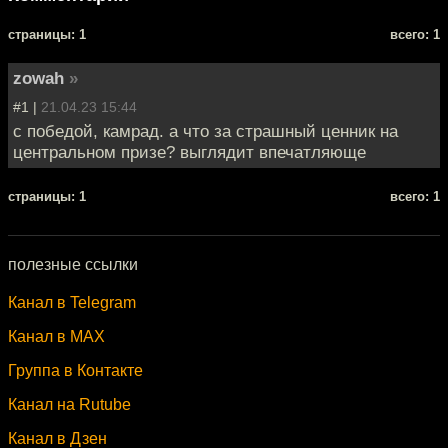
cтраницы: 1
всего: 1
zowah
»
#1 |
21.04.23 15:44
c победой, камрад. а что за страшный ценник на
центральном призе? выглядит впечатляюще
cтраницы: 1
всего: 1
полезные ссылки
Канал в Telegram
Канал в MAX
Группа в Контакте
Канал на Rutube
Канал в Дзен