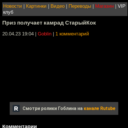
Новости
|
Картинки
|
Видео
|
Переводы
|
Магазин
|
VIP
клуб
Приз получает камрад СтарыйКок
20.04.23 19:04
|
Goblin
|
1 комментарий
Смотри ролики Гоблина на
канале Rutube
Комментарии