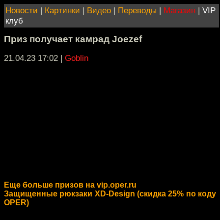
Новости
|
Картинки
|
Видео
|
Переводы
|
Магазин
|
VIP
клуб
Приз получает камрад Joezef
21.04.23 17:02
|
Goblin
Еще больше призов на vip.oper.ru
Защищенные рюкзаки XD-Design (скидка 25% по коду
OPER)