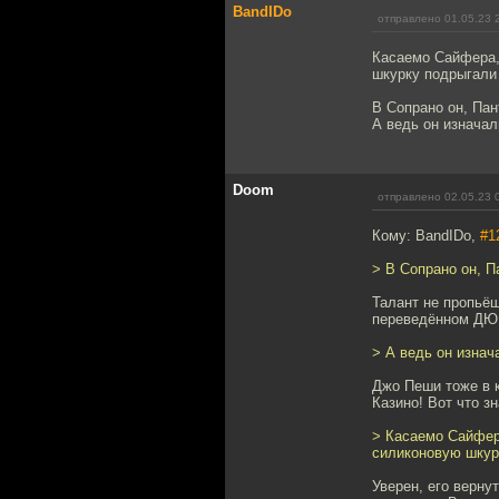
BandIDo
отправлено 01.05.23 
Касаемо Сайфера, 
шкурку подрыгали 
В Сопрано он, Пан
А ведь он изначал
Doom
отправлено 02.05.23 
Кому: BandIDo,
#1
> В Сопрано он, П
Талант не пропьёш
переведённом ДЮ "
> А ведь он изнач
Джо Пеши тоже в 
Казино! Вот что зн
> Касаемо Сайфера
силиконовую шкурк
Уверен, его верну