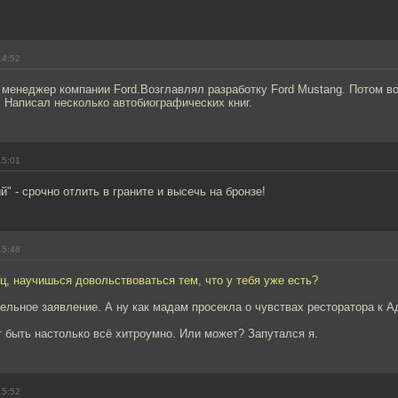
14:52
 менеджер компании Ford.Возглавлял разработку Ford Mustang. Потом в
. Написал несколько автобиографических книг.
15:01
й" - срочно отлить в граните и высечь на бронзе!
15:48
ец, научишься довольствоваться тем, что у тебя уже есть?
ельное заявление. А ну как мадам просекла о чувствах ресторатора к А
т быть настолько всё хитроумно. Или может? Запутался я.
15:52