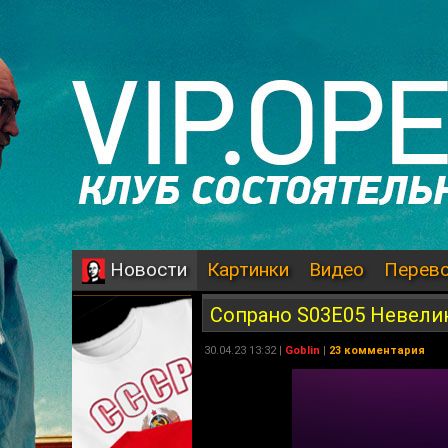
Картинки
Видео
Перев
Новости
Сопрано S03E05 Невели
30.04.23 13:32 |
Goblin
|
23 комментария