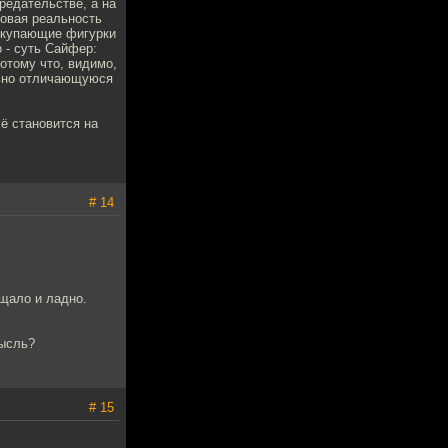
редательстве, а на
ровая реальность
покупающие фигурки
 - суть Сайфер:
отому что, видимо,
ально отличающуюся
сё становится на
# 14
ещало и ладно.
мысль?
# 15