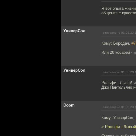
Я вот опыта жизн
общения с красотк
УниверСол
отправлено 01.05.23 
Кому: Бородач,
#7
Или 20 косарей - и
УниверСол
отправлено 01.05.23 
Ральфи - Лысый из
Джо Пантольяно н
Doom
отправлено 01.05.23 
Кому: УниверСол,
> Ральфи - Лысый 
Cыщик из тебя нег