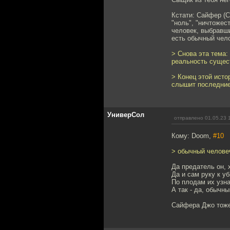
Кстати: Сайфер (C
"ноль", "ничтожес
человек, выбравши
есть обычный чел
> Снова эта тема:
реальность сущест
> Конец этой исто
слышит последние
УниверСол
отправлено 01.05.23 
Кому: Doom,
#10
> обычный челове
Да предатель он, 
Да и сам руку к у
По плодам их узна
А так - да, обычн
Сайфера Джо тоже