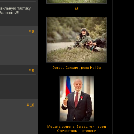
авильную тактику
65
аловать!!!
# 8
Остров Сахалин, река Найба
# 9
# 10
Медаль ордена "За заслуги перед
Отечеством" II степени