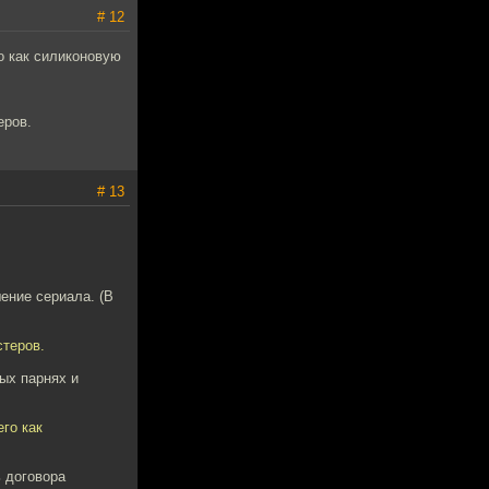
# 12
о как силиконовую
еров.
# 13
ение сериала. (В
стеров.
ых парнях и
го как
ь договора