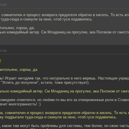
23:35
сомнителен и процесс возврата предателя обратно в кисель. То есть ег
туда-сюда и скинули за окно, чтоб гуси подавились.
тольяно, хорош, да.
ьно комедийный актер. См Младенец на прогулке, ака Ползком от гангст
07:43
2
антольяно, хорош, да.
ь! Играет негодяев так, что натурально в него веришь. Настоящее украш
Успеть до полуночи", кстати, тоже присутствует).
ально комедийный актер. См Младенец на прогулке, ака Ползком от ганг
комедиях отметился, но любим-то мы его за отмороженные роли в Славн
ачит многогранность! :)
, сомнителен и процесс возврата предателя обратно в кисель. То есть е
у подрыгали туда-сюда и скинули за окно, чтоб гуси подавились.
т, какие там могут быть проблемы для системы, тем более, он свою част