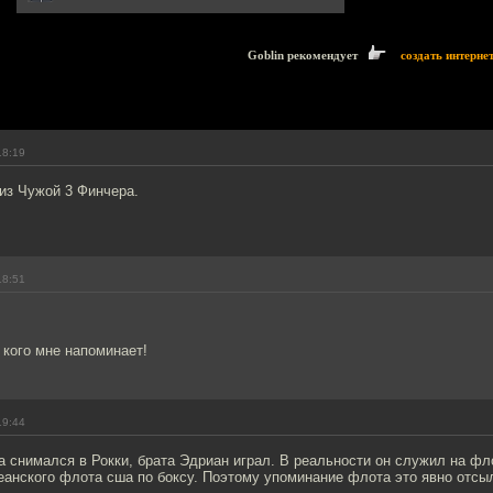
Goblin рекомендует
создать интерне
18:19
 из Чужой 3 Финчера.
18:51
 кого мне напоминает!
19:44
 снимался в Рокки, брата Эдриан играл. В реальности он служил на фл
еанского флота сша по боксу. Поэтому упоминание флота это явно отсы