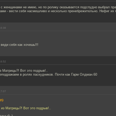
и с женщинами не имею, но по ролику оказывается подспудно выбрал пр
ами - вести себя насмешливо и несколько пренебрежительно. Нефиг их б
16:38
 веди себя как хочешь!!!
16:52
 Матрицы?! Вот это подрыв!..
еподражаем в ролях паскудников. Почти как Гарм Олдман.60
17:07
#9
из Матрицы?! Вот это подрыв!..
одный :)