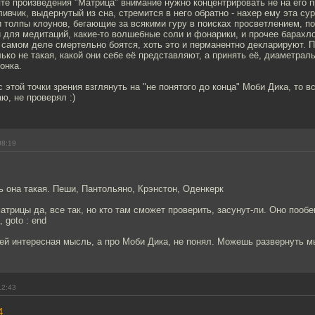
те произведения "Матрица" внимание нужно концентрировать не на его п
тливчик, выдернутый из сна, стремится в него обратно - нахер ему эта су
и толпы клоунов, бегающие за всякими гуру в поисках просветлением, 
для медитаций, какие-то волшебные соли и фонарики, и прочее барахло
 самом деле смертельно боятся, хоть это и перманентно декларируют. П
ько не такая, какой они себе её представляют, а принять её, диаметр
тонка.
с этой точки зрения взглянуть на "не понятого до конца" Моби Дика, то в
ю, не проверял :)
08:19
ь она такая. Пеши, Пантольяно, Крэнстон, Оденкерк
атрицы да, все так, но кто там сможет проверить, засунут-ли. Оно пооб
 goto : end
ей интересная мысль, а про Моби Дика, не понял. Можешь развернуть 
12:43
4