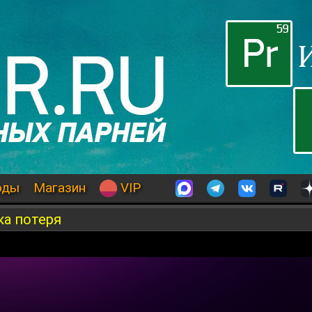
оды
Магазин
VIP
ка потеря