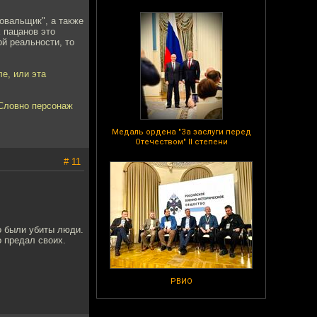
ровальщик", а также
х пацанов это
й реальности, то
ле, или эта
 Словно персонаж
Медаль ордена "За заслуги перед
Отечеством" II степени
# 11
го были убиты люди.
о предал своих.
РВИО