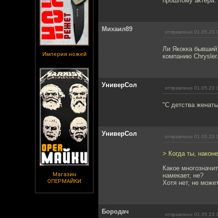
прошлому актера.
Михаил89
отправлено 01.05.23 
Ли Якокка бывший
Империя ножей
компанию Chrysler
УниверСол
отправлено 01.05.23 
"С детства женаты
УниверСол
отправлено 01.05.23 
> Когда ты, након
Какое многозначит
Магазин
намекает, не?
ОПЕРМАЙКИ
Хотя нет, не може
Бородач
отправлено 01.05.23 