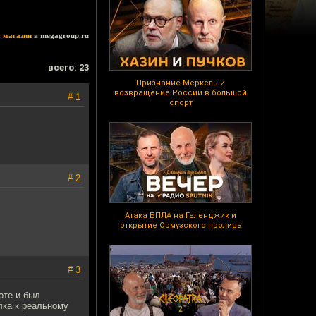
т магазин
в megagroup.ru
всего: 23
Признание Меркель и
возвращение России в большой
# 1
спорт
# 2
Атака БПЛА на Геленджик и
открытие Ормузского пролива
# 3
оте и был
лка к реальному