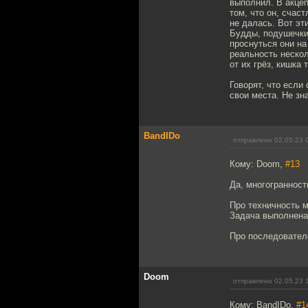
выполнил. В акцеп
том, что он, счас
не далась. Вот эт
Будды, подушечки 
проснуться они на
реальность нескол
от их грёз, кишка 
Говорят, что если 
свои места. Не зна
BandIDo
отправлено 02.05.23 
Кому: Doom,
#13
Да, многогранност
Про техничность м
Задача выполнена,
Про последовател
Doom
отправлено 02.05.23 
Кому: BandIDo,
#1