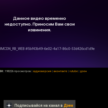
58
|
198226 просмотров
|
аудиоверсия
|
вконтакте
|
rutube
|
дзен
Подписывайся на канал в
Дзен