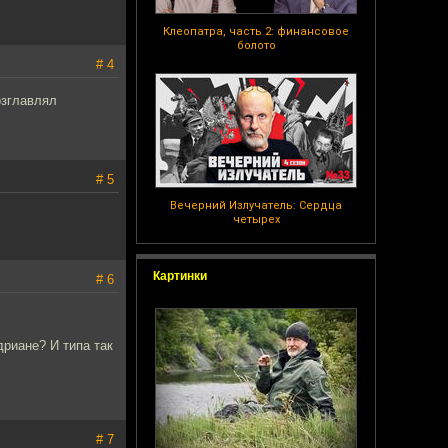
Клеопатра, часть 2: финансовое
болото
# 4
озглавлял
# 5
Вечерний Излучатель: Сердца
четырех
Картинки
# 6
дриане? И типа так
# 7