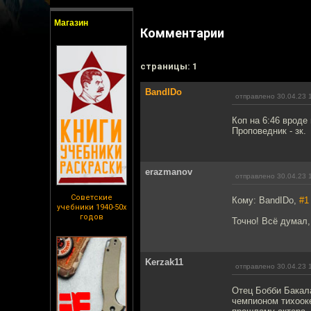
Магазин
Комментарии
cтраницы: 1
BandIDo
отправлено 30.04.23 
Коп на 6:46 вроде
Проповедник - зк.
erazmanov
отправлено 30.04.23 
Советские
Кому: BandIDo,
#1
учебники 1940-50х
годов
Точно! Всё думал,
Kerzak11
отправлено 30.04.23 
Отец Бобби Бакала
чемпионом тихоок