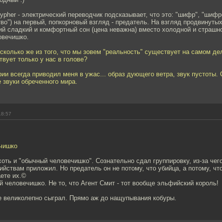
ypher - электрический переводчик подсказывает, что это: "шифр", "шиф
тво") на первый, попкорновый взгляд - предатель. На взгляд продвинуты
й сладкий и комфортный сон (цена неважна) вместо холодной и страшно
овечишко.
 сколько же из того, что мы зовем "реальность" существует на самом де
вует только у нас в голове?
рии всегда приводил меня в ужас... образ дующего ветра, звук пустоты.
 звуки обреченного мира.
18:57
чишко
хоть и "обычный человечишко". Сознательно сдал группировку, из-за че
бийствам приложил. Но предатель он не потому, что убийца, а потому, чт
ете их.©
ый человечишко. Не то, что Агент Смит - тот вообще эльфийский король!
 великолепно сыграл. Прямо аж до нащупывания кобуры.