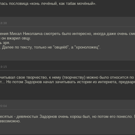
ась пословица «конь лечёный, как табак мочёный».
18:38
ения Михал Николаича смотреть было интересно, иногда даже очень см
 он вжарил овцу.
ь зря.
. Далее по тексту, только не "овцеёб", а "хроноложец".
19:15
читывал свое творчество, к нему (творчеству) можно было относится по 
т... Но потом Задорнов начал зачитывать истории из интернета, предвар
20:04
есятых - девяностых Задорнов очень хорош был, но потом его понесло.
евозможно.