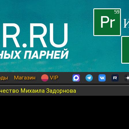
оды
Магазин
VIP
рчество Михаила Задорнова