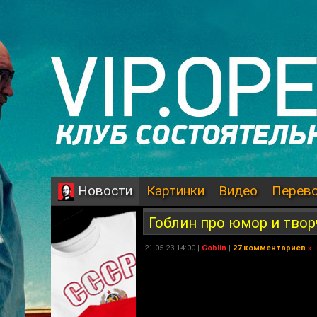
Картинки
Видео
Перев
Новости
Гоблин про юмор и тво
21.05.23 14:00 |
Goblin
|
27 комментариев
»