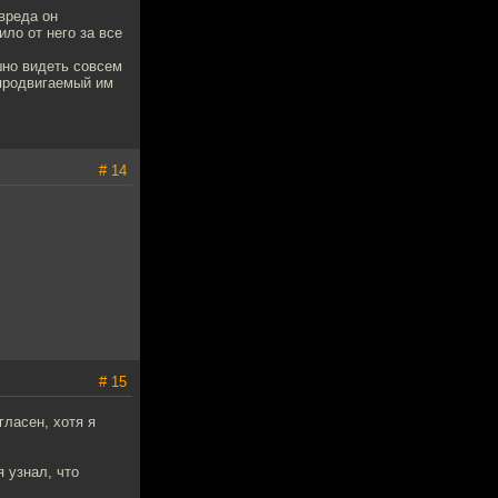
вреда он
ило от него за все
шно видеть совсем
 продвигаемый им
# 14
# 15
гласен, хотя я
 узнал, что