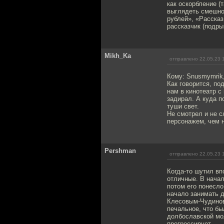
как оскорбление (
выглядеть смешно.
рублей», «Рассказ
рассказчик (подры
Mikh_Ka
отправлено 22.05.23 
Кому: Snusmymrik
Как говорится, по
нам в кинотеатр с
задирал. А куда п
туши свет.
Не смотрел и не с
персонажем, чем 
Pershman
отправлено 22.05.23 
Когда-то шутил вп
отличные. В начал
потом его понесло
начало занимать д
Клесовым-Чудинов
печальное, что бы
долбославской мол
прогрессирует.