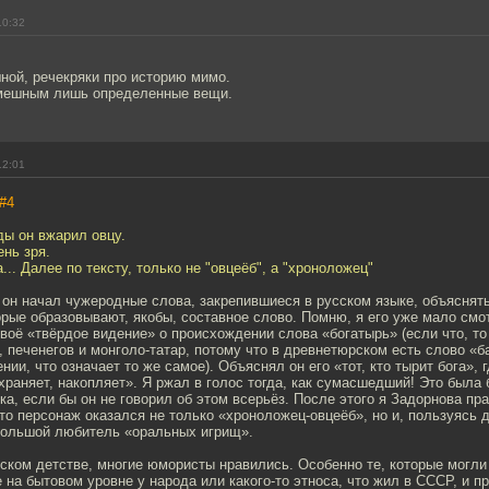
10:32
ной, речекряки про историю мимо.
мешным лишь определенные вещи.
12:01
#4
ды он вжарил овцу.
ень зря.
... Далее по тексту, только не "овцеёб", а "хроноложец"
 он начал чужеродные слова, закрепившиеся в русском языке, объяснять
орые образовывают, якобы, составное слово. Помню, я его уже мало смо
своё «твёрдое видение» о происхождении слова «богатырь» (если что, то
, печенегов и монголо-татар, потому что в древнетюрском есть слово «б
нии, что означает то же самое). Объяснял он его «тот, кто тырит бога», 
раняет, накопляет». Я ржал в голос тогда, как сумасшедший! Это была б
а, если бы он не говорил об этом всерьёз. После этого я Задорнова пра
то персонаж оказался не только «хроноложец-овцеёб», но и, пользуясь 
 большой любитель «оральных игрищ».
ском детстве, многие юмористы нравились. Особенно те, которые могли
е на бытовом уровне у народа или какого-то этноса, что жил в СССР, и п