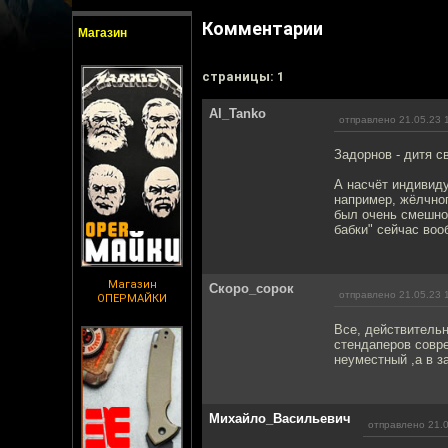
Комментарии
Магазин
cтраницы: 1
Al_Tanko
отправлено 21.05.23 
Задорнов - дитя с
А насчёт индивиду
например, жёлчног
был очень смешной
бабки" сейчас воо
Магазин
Скоро_сорок
отправлено 21.05.23 
ОПЕРМАЙКИ
Все, действительн
стендаперов совре
неуместный ,а в з
Михайло_Васильевич
отправлено 21.0