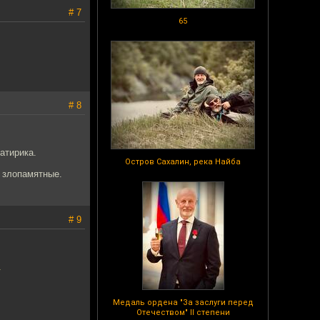
# 7
65
# 8
атирика.
Остров Сахалин, река Найба
е злопамятные.
# 9
.
Медаль ордена "За заслуги перед
Отечеством" II степени