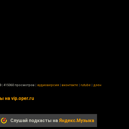
0
|
415060 просмотров
|
аудиоверсия
|
вконтакте
|
rutube
|
дзен
на vip.oper.ru
Слушай подкасты на
Яндекс.Музыка