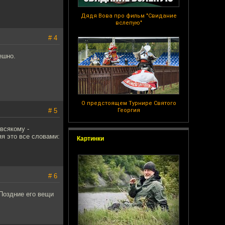
Дядя Вова про фильм "Свидание
вслепую"
# 4
ешно.
О предстоящем Турнире Святого
# 5
Георгия
всякому -
яя это все словами:
Картинки
# 6
 Поздние его вещи