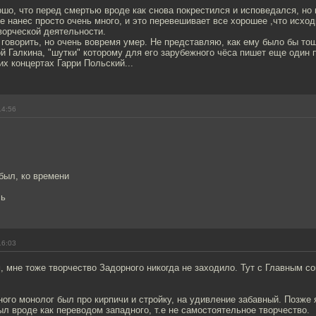
ошо, что перед смертью вроде как снова покрестился и исповедался, но 
е нанес просто очень много, и это перевешивает все хорошее ,что исход
творческой деятельности.
 говорить, но очень вовремя умер. Не представляю, как ему было бы то
й Галкина, "шутки" которому для его зарубежного чёса пишет еще один
их концертах Гарри Польский...
14:56
был, ко времени
сь
16:03
 мне тоже творчество Задорного никогда не заходило. Тут с Главным со
ого монолог был про кирпичи и стройку, на удивление забавный. Позже я
л вроде как переводом западного, т.е не самостоятельное творчество.