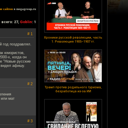
ие сайтов
в megagroup.ru
всего: 27,
Goblin
: 1
# 1
Хроники русской революции, часть
1: Революция 1905–1907 гг.
й год поздравлял.
ак юмористов,
000-х, когда он
е "Новые русские
ц видел афишу.
# 2
Трамп против родильного туризма,
безработица из-за ИИ
пления
 или мат
# 3