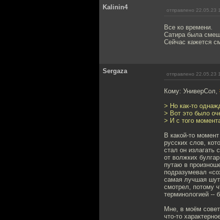
Kalinin4
отправлено 22.05.23 
Все ко времени.
Сатира была смеш
Сейчас кажется с
Sergaza
отправлено 22.05.23 
Кому: УниверСол,
> Но как-то однаж
> Вот это было оч
> И с того момента
В какой-то момент
русских слов, кот
стал он излагать 
от волжких булгар
путаю в произноше
подразумевал «сох
самая лучшая шутк
смотрел, потому ч
терминологией --
Мне, в моём совет
что-то характерно