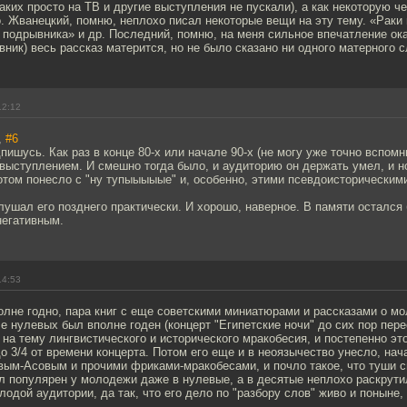
таких просто на ТВ и другие выступления не пускали), а как некоторую ч
 Жванецкий, помню, неплохо писал некоторые вещи на эту тему. «Раки п
 подрывника» и др. Последний, помню, на меня сильное впечатление ока
вник) весь рассказ матерится, но не было сказано ни одного матерного с
12:12
,
#6
дпишусь. Как раз в конце 80-х или начале 90-х (не могу уже точно вспомн
 выступлением. И смешно тогда было, и аудиторию он держать умел, и н
отом понесло с "ну тупыыыыые" и, особенно, этими псевдоисторическим
лушал его позднего практически. И хорошо, наверное. В памяти остался
негативным.
14:53
олне годно, пара книг с еще советскими миниатюрами и рассказами о мо
е нулевых был вполне годен (концерт "Египетские ночи" до сих пор пер
 на тему лингвистического и исторического мракобесия, и постепенно эт
о 3/4 от времени концерта. Потом его еще и в неоязычество унесло, на
ым-Асовым и прочими фриками-мракобесами, и почло такое, что туши с
л популярен у молодежи даже в нулевые, а в десятые неплохо раскрути
одой аудитории, да так, что его дело по "разбору слов" живо и поныне,