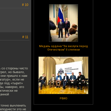
# 10
# 11
Медаль ордена "За заслуги перед
Отечеством" II степени
 со стороны чисто
трел, но бывало,
 они пришло к нам
агатур», если не
где под «тырит»
ы, наверно, его
ктически не
данной
РВИО
 точно вычленить
реподнести это не