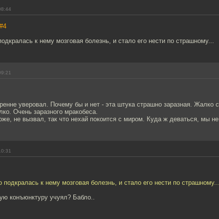
08:44
#4
подкралась к нему мозговая болезнь, и стало его нести по страшному...
09:21
ренне уверовал. Почему бы и нет - эта штука страшно заразная. Жалко с
лко. Очень заразного мракобеса.
же, не вызвал, так что нехай покоится с миром. Куда ж деваться, мы н
10:31
о подкралась к нему мозговая болезнь, и стало его нести по страшному..
ую конъюнктуру учуял? Бабло..