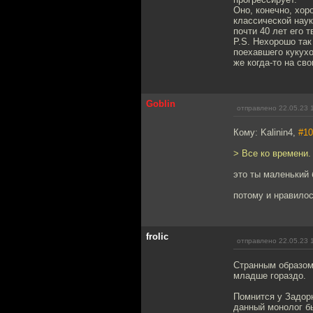
Оно, конечно, хор
классической наук
почти 40 лет его 
P.S. Нехорошо так
поехавшего кукухо
же когда-то на сво
Goblin
отправлено 22.05.23 
Кому: Kalinin4,
#10
> Все ко времени.
это ты маленький 
потому и нравило
frolic
отправлено 22.05.23 
Странным образом,
младше гораздо.
Помнится у Задорн
данный монолог бы