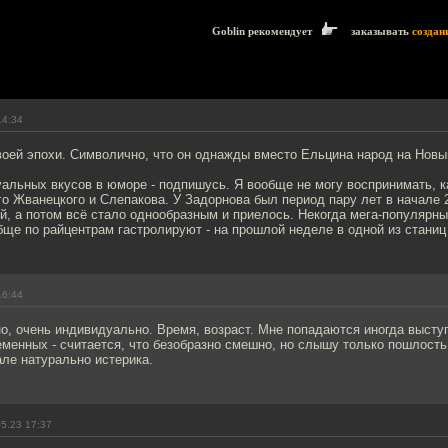
Goblin рекомендует
заказывать
создан
14:34
воей эпохи. Символично, что он однажды вместо Ельцина народ на Новы
альных вкусов в юморе - подпишусь. Я вообще не могу воспринимать, к
о Жванецкого и Слепакова. У Задорнова был период пару лет в начале 2
, а потом всё стало однообразным и приелось. Некогда мега-популярны
бще по райцентрам гастролируют - на прошлой неделе в одной из стани
16:44
о, очень индивидуально. Время, возраст. Мне попадаются иногда высту
менных - считается, что безобразно смешно, но слышу только пошлость
але натурально истерика.
5.23 17:37