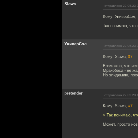
Slawa
отправлено 22.05.23 
Кому: УниверСол,
Так понимаю, что 
УниверСол
отправлено 22.05.23 
Кому: Slawa,
#7
Возможно, что иск
Мракобеса - не жа
Но эпидемию, похо
pretender
отправлено 22.05.23 
Кому: Slawa,
#7
> Так понимаю, чт
Может, просто нов