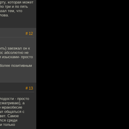
ерту, которая может
о три и по пять
зал тем, что
лова.
# 12
ить) заезжал он к
ос абсолютно не
и изысками- просто
 более позитивным
# 13
лодости - просто
есматриваю), а
о мракобесие
чал общаться с
вет. Самое
лся среди
 и только