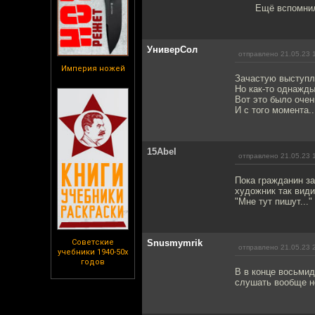
Ещё вспомнил
УниверСол
отправлено 21.05.23 
Империя ножей
Зачастую выступл
Но как-то однажды
Вот это было очен
И с того момента..
15Abel
отправлено 21.05.23 
Пока гражданин за
художник так види
"Мне тут пишут..."
Советские
Snusmymrik
отправлено 21.05.23 
учебники 1940-50х
годов
В в конце восьмид
слушать вообще н