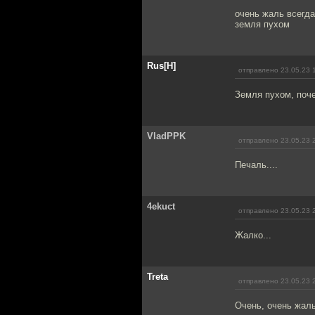
очень жаль всегд
земля пухом
Rus[H]
отправлено 23.05.23 
Земля пухом, поче
VladPPK
отправлено 23.05.23 
Печаль....
4ekuct
отправлено 23.05.23 
Жалко...
Treta
отправлено 23.05.23 
Очень, очень жаль