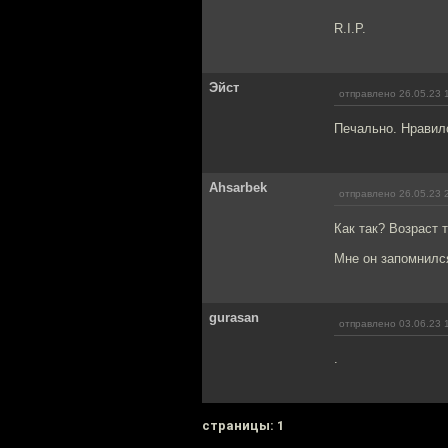
R.I.P.
Эйст
отправлено 26.05.23 
Печально. Нравилс
Ahsarbek
отправлено 26.05.23 
Как так? Возраст 
Мне он запомнилс
gurasan
отправлено 03.06.23 
.
cтраницы: 1