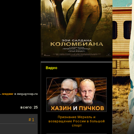
Видео
ь
лендинг
в megagroup.ru
всего: 25
Признание Меркель и
# 1
возвращение России в большой
спорт