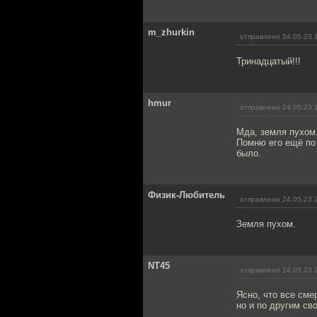
m_zhurkin
отправлено 24.05.23 
Тринадцатый!!!
hmur
отправлено 24.05.23 
Мда, земля пухом
Помню его ещё по 
было.
Физик-Любитель
отправлено 24.05.23 
Земля пухом.
NT45
отправлено 24.05.23 
Ясно, что все сме
но и по другим св