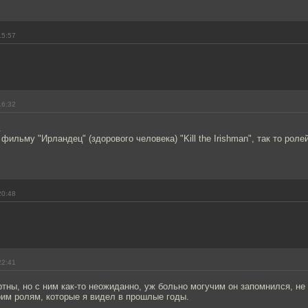
15:57
16:32
.
фильму "Ирландец" (здорового человека) "Kill the Irishman", так то роле
20:48
22:41
ртны, но с ним как-то неожиданно, уж больно могучим он запомнился, не 
оим ролям, которые я видел в прошлые годы.