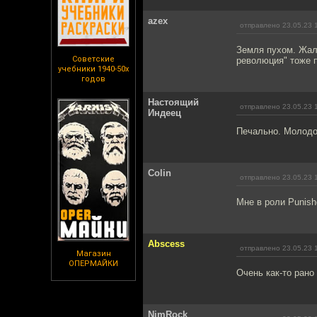
azex
отправлено 23.05.23 
Земля пухом. Жал
Советские
революция" тоже 
учебники 1940-50х
годов
Настоящий
отправлено 23.05.23 
Индеец
Печально. Молодо
Colin
отправлено 23.05.23 
Мне в роли Punish
Abscess
отправлено 23.05.23 
Магазин
ОПЕРМАЙКИ
Очень как-то рано 
NimRock