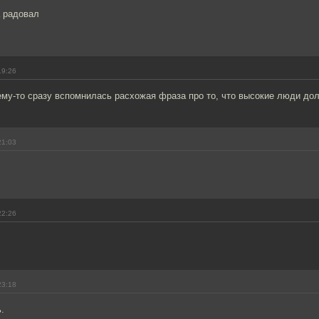
а радовал
19:26
му-то сразу вспомнилась расхожая фраза про то, что высокие люди дол
21:03
22:26
23:18
.