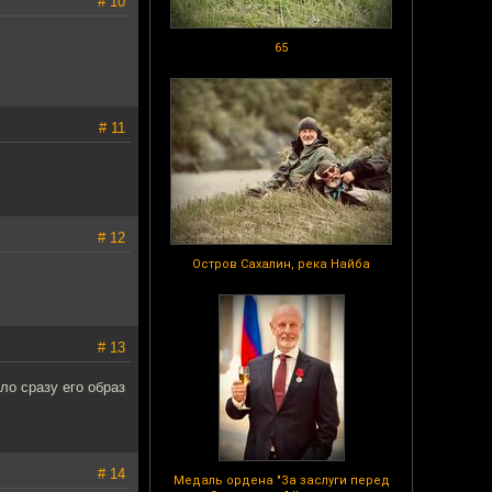
# 10
65
# 11
# 12
Остров Сахалин, река Найба
# 13
ло сразу его образ
# 14
Медаль ордена "За заслуги перед