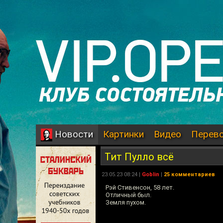
Картинки
Видео
Перев
Новости
Тит Пулло всё
23.05.23 08:24 |
Goblin
|
25 комментариев
Рэй Стивенсон, 58 лет.
Отличный был.
Земля пухом.