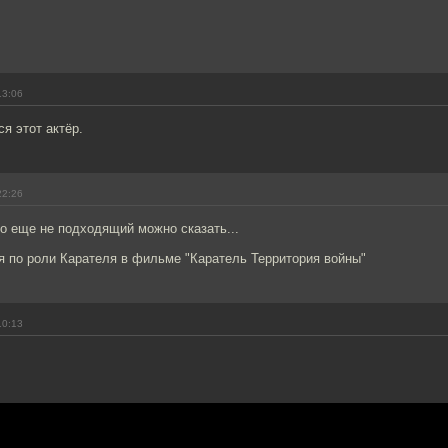
13:06
я этот актёр.
22:26
то еще не подходящий можно сказать...
я по роли Карателя в фильме "Каратель Территория войны"
10:13