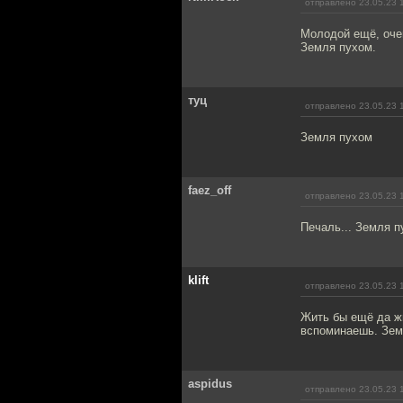
отправлено 23.05.23 
Молодой ещё, оче
Земля пухом.
туц
отправлено 23.05.23 
Земля пухом
faez_off
отправлено 23.05.23 
Печаль... Земля п
klift
отправлено 23.05.23 
Жить бы ещё да жи
вспоминаешь. Зем
aspidus
отправлено 23.05.23 