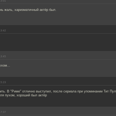
13:01
нь жаль, харизматичный актёр был.
13:42
13:45
ухом...
15:23
ть. В "Риме" отлично выступил, после сериала при упоминании Тит Пул
ля пухом, хороший был актёр
17:37