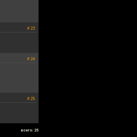
# 23
# 24
# 25
всего: 25