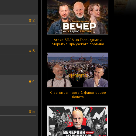
# 2
Атака БПЛА на Геленджик и
открытие Ормузского пролива
# 3
# 4
Клеопатра, часть 2: финансовое
болото
# 5