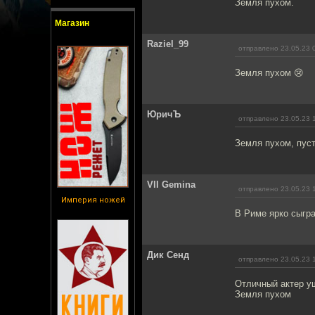
Земля пухом.
Магазин
Raziel_99
отправлено 23.05.23 
Земля пухом 😢
ЮричЪ
отправлено 23.05.23 
Земля пухом, пуст
VII Gemina
отправлено 23.05.23 
Империя ножей
В Риме ярко сыгра
Дик Сенд
отправлено 23.05.23 
Отличный актер у
Земля пухом