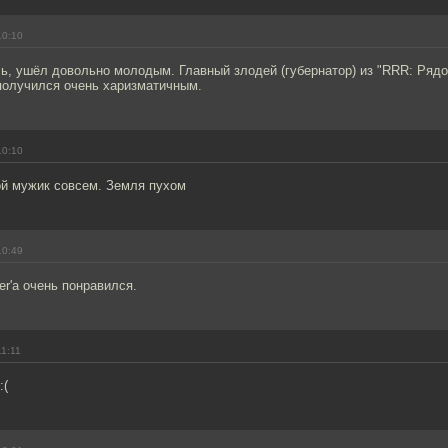
10:10
ь, ушёл довольно молодым. Главный злодей (губернатор) из "RRR: Рядо
получился очень харизматичным.
10:10
й мужик совсем. Земля пухом
10:49
er'a очень понравился.
11:11
:(