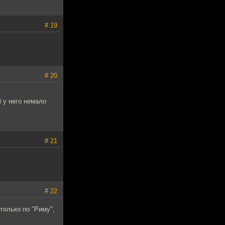
# 19
# 20
й у него немало
# 21
# 22
только по "Риму",