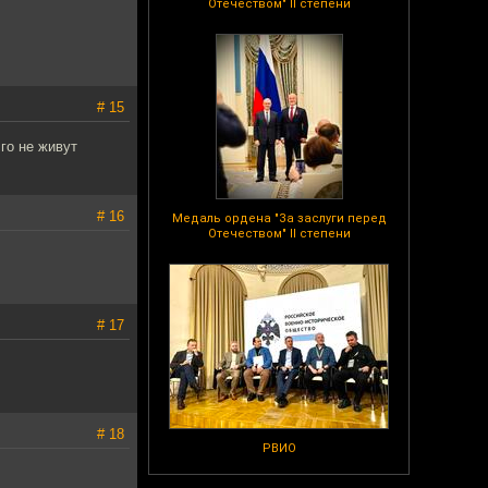
Отечеством" II степени
# 15
го не живут
# 16
Медаль ордена "За заслуги перед
Отечеством" II степени
# 17
# 18
РВИО