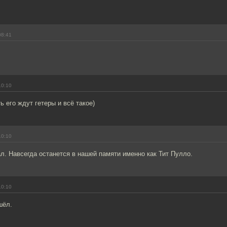
08:41
10:10
ь его ждут гетеры и всё такое)
10:10
л. Навсегда останется в нашей памяти именно как Тит Пулло.
10:10
шёл.