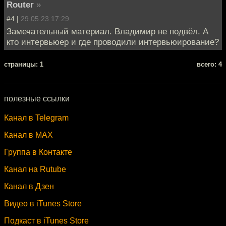
Router
»
#4 |
29.05.23 17:29
Замечательный материал. Владимир не подвёл. А
кто интервьюер и где проводили интервьюирование?
cтраницы: 1
всего: 4
полезные ссылки
Канал в Telegram
Канал в MAX
Группа в Контакте
Канал на Rutube
Канал в Дзен
Видео в iTunes Store
Подкаст в iTunes Store