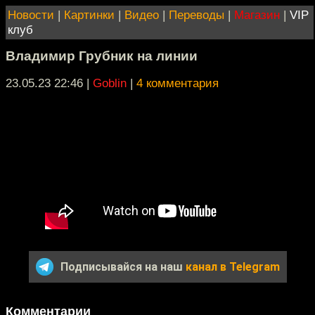
Новости
|
Картинки
|
Видео
|
Переводы
|
Магазин
|
VIP
клуб
Владимир Грубник на линии
23.05.23 22:46
|
Goblin
|
4 комментария
Подписывайся на наш
канал в Telegram
Комментарии