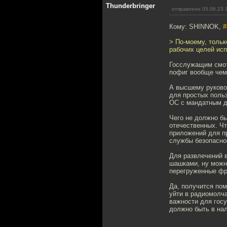
Thunderbringer
отправлено 05.06.23 
Кому: SHINNOK,
#
> По-моему, тольк
рабочих целей ис
Госслужащим смотр
пофиг вообще чем
А высшему руково
для простых поль
ОС с мандатным д
Чего не должно бы
отечественных. Чт
приложений для пр
службы безопасно
Для развлечений в
шашками, ну можн
перегруженные фр
Да, получится пом
уйти в радиомолча
важности для госу
должно быть в нал