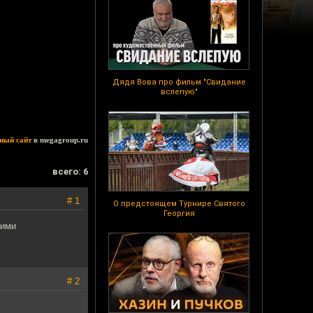
Дядя Вова про фильм "Свидание
вслепую"
ный сайт
в megagroup.ru
всего: 6
# 1
О предстоящем Турнире Святого
Георгия
шими
# 2