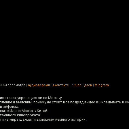
0553 просмотра
|
аудиоверсия
|
вконтакте
|
rutube
|
дзен
|
telegram
их атаках укронацистов на Москву.
ление и выясним, почему не стоит все подряд видео выкладывать в ин
в айфонах.
изите Илона Маска в Китай.
твенного кинопроката.
ти из мира шахмат и вспомним немного истории.