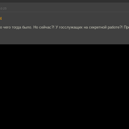
10:25
4
о чего тогда было. Но сейчас?! У госслужащих на секретной работе?! Пр