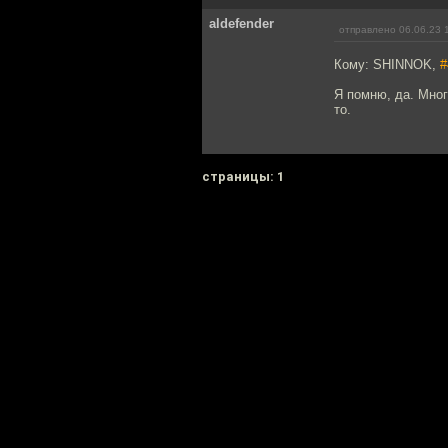
aldefender
отправлено 06.06.23 
Кому: SHINNOK,
#
Я помню, да. Мног
то.
cтраницы: 1