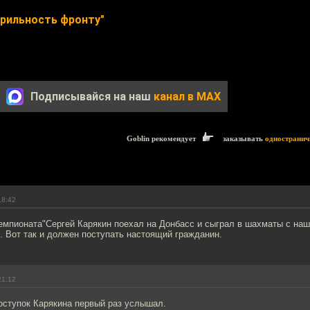
рильность фронту"
Подписывайся на наш
канал в MAX
Goblin рекомендует
заказывать
одностранич
18:42
чемпионата"Сергей Карякин поехал на Донбасс и сыграл в шахматы с на
 Вот так и должен поступать настоящий гражданин.
21:12
оступок Карякина первый раз услышал.