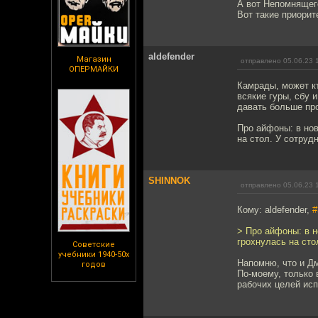
А вот Непомнящег
Вот такие приорит
aldefender
Магазин
отправлено 05.06.23 
ОПЕРМАЙКИ
Камрады, может кт
всякие гуры, сбу 
давать больше про
Про айфоны: в нов
на стол. У сотру
SHINNOK
отправлено 05.06.23 
Кому: aldefender,
#
> Про айфоны: в н
грохнулась на ст
Советские
учебники 1940-50х
Напомню, что и Д
годов
По-моему, только 
рабочих целей ис