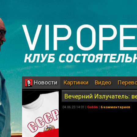
Картинки
Видео
Перев
Новости
Вечерний Излучатель: ве
04.06.23 14:01 |
Goblin
|
6 комментариев