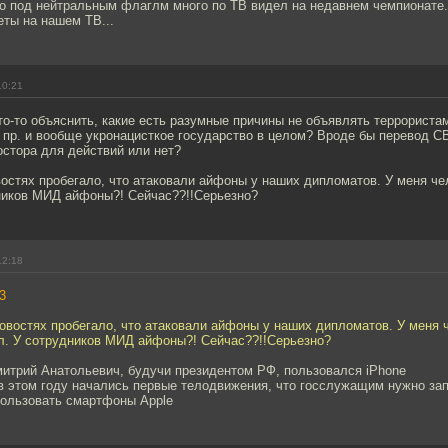
о под нейтральным флаглм много по ТВ видел на недавнем чемпионате.
еты на нашем ТВ...
10:21
о-то объяснить, какие есть разумные причины не объявлять террориста
и пр. и вообще укронацисткое государство в целом? Вроде бы перевод 
стора для действий или нет?
остях пробегало, что атаковали айфоны у наших дипломатов. У меня ч
дников МИД айфоны?! Сейчас??!!Серьезно?
12:18
3
овостях пробегало, что атаковали айфоны у наших дипломатов. У меня
ол. У сотрудников МИД айфоны?! Сейчас??!!Серьезно?
митрий Анатольевич, будучи президентом РФ, пользовался iPhone
в этом году начались первые телодвижения, что госслужащим нужно за
пользовать смартфоны Apple