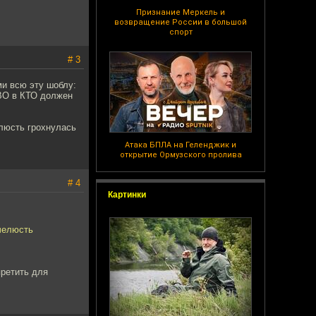
Признание Меркель и
возвращение России в большой
спорт
# 3
ми всю эту шоблу:
СВО в КТО должен
елюсть грохнулась
Атака БПЛА на Геленджик и
открытие Ормузского пролива
# 4
Картинки
 челюсть
претить для