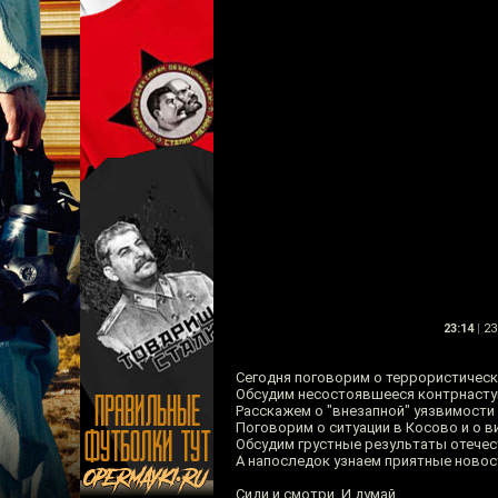
23:14
|
23
Сегодня поговорим о террористическ
Обсудим несостоявшееся контрнаступ
Расскажем о "внезапной" уязвимости 
Поговорим о ситуации в Косово и о в
Обсудим грустные результаты отечес
А напоследок узнаем приятные новос
Сиди и смотри. И думай.