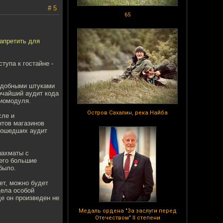
# 5
65
апретить для
тупа к гостайне -
подобными штуками
очайший аудит кода
диомодуля.
Остров Сахалин, река Найба
сле и
нтов магазинов
прошедших аудит
шахматы с
его большие
было.
ет, можно будет
дела особой
де он произведен не
Медаль ордена "За заслуги перед
Отечеством" II степени