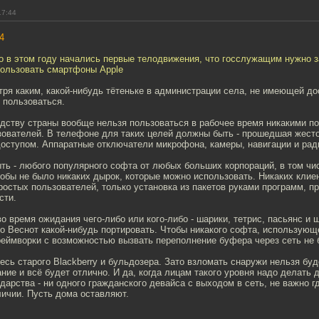
17:44
4
о в этом году начались первые телодвижения, что госслужащим нужно з
пользовать смартфоны Apple
я каким, какой-нибудь тётеньке в администрации села, не имеющей дос
 пользоваться.
дству страны вообще нельзя пользоваться в рабочее время никакими 
зователей. В телефоне для таких целей должны быть - прошедшая жест
оступом. Аппаратные отключатели микрофона, камеры, навигации и ра
ть - любого популярного софта от любых больших корпораций, в том чи
обы не было никаких дырок, которые можно использовать. Никаких клие
остых пользователей, только установка из пакетов руками программ, 
сти.
о время ожидания чего-либо или кого-либо - шарики, тетрис, пасьянс и 
о Веснот какой-нибудь портировать. Чтобы никакого софта, использующ
еймворки с возможностью вызвать переполнение буфера через сеть не 
есь старого Blackberry и бульдозера. Зато взломать снаружи нельзя буд
ние и всё будет отлично. И да, когда лицам такого уровня надо делать 
дарства - ни одного гражданского девайса с выходом в сеть, не важно г
ичии. Пусть дома оставляют.