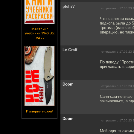
pleh77
отправлено 17.06.23 
Что касается сам
подкопа была до 5
Тротила (или како
Советские
операцию, но таки
учебники 1940-50х
годов
Le Graff
отправлено 17.06.23 
По поводу "Прости
приглашать в сери
Doom
отправлено 17.06.23 
Саня-сам-не-знаю 
закачаешься, а зд
Империя ножей
Doom
отправлено 17.06.23 
Мой один знакомый