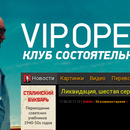
Картинки
Видео
Перев
Новости
Ликвидация, шестая се
17.06.23 11:12 |
Goblin
|
36 комментариев
»