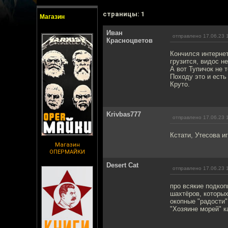
cтраницы: 1
Магазин
Иван
отправлено 17.06.23 
Красноцветов
Кончился интернет
грузится, видос н
А вот Тупичок не 
Походу это и есть
Круто.
Krivbas777
отправлено 17.06.23 
Кстати, Утесова и
Магазин
ОПЕРМАЙКИ
Desert Cat
отправлено 17.06.23 
про всякие подкоп
шахтёров, которых
окопные "радости"
"Хозяине морей" к