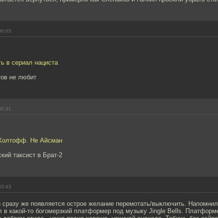
00:03
ь в сериал нациста
тов не любит
00:31
 Холтофф. Не Айсман
ский таксист в Брат-2
03:43
и сразу же появляется острое желание перемотать/выключить. Напомнил
ал в какой-то богомерзкий платформер под музыку Jingle Bells. Платфор