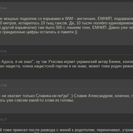
15:41
ых мощных подкопов со взрывами в WWI - англичане, ЕМНИП, подорвали
0 метров, испарилось 10 тыщ гансов. Да, 10 тысяч погибло единовременн
й другой взрывчатки) там было 500 с лишним тонн, ЕМНИП. Давно уже чи
е грандиозные цифры остались в памяти ))
15:41
 Адэса, я не знал", ну так Утесова играет украинский актер Бенюк, конч
ал нациста, члена нацистской партии я не знаю, может тоже родич режи
15:56
- не хватает только Славика-не-пи*ди" :) Славик Александром, конечно, п
есь уже совсем какой-то хлам из головы.
18:17
 тоже приехал после развода с женой к родителям, переночевал, утром