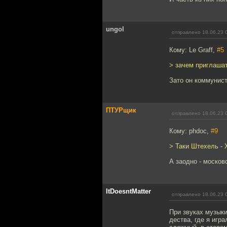
ungol
отправлено 18.06.23 
Кому: Le Graff,
#5
> зачем приглашат
Зато он коммунис
ПТУРщик
отправлено 18.06.23 
Кому: phdoc,
#9
> Таки Штехель -
А заодно - москов
ItDoesntMatter
отправлено 18.06.23 
При звуках музык
дества, где я игр