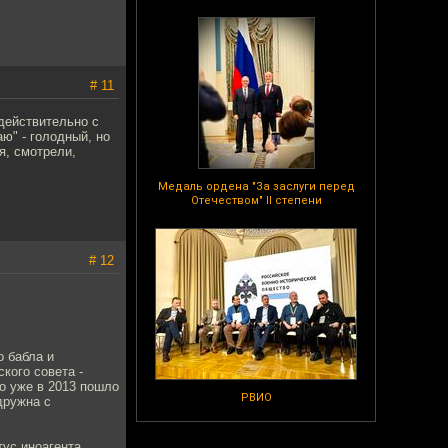
# 11
 действительно с
ю" - голодный, но
я, смотрели,
Медаль ордена "За заслуги перед
Отечеством" II степени
# 12
о бабла и
кого совета -
о уже в 2013 пошло
РВИО
дружна с
тус иноагента.