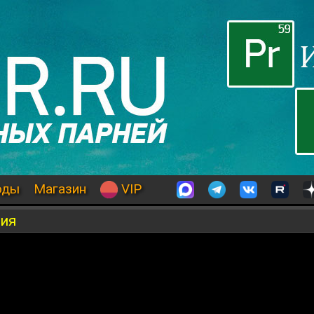
оды
Магазин
VIP
рия