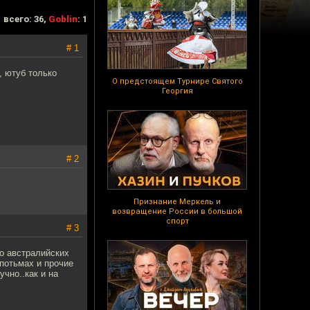
всего: 36,
Goblin
: 1
# 1
, ютуб только
О предстоящем Турнире Святого
Георгия
# 2
Признание Меркель и
возвращение России в большой
спорт
# 3
о австралийских
впотьмах и прочие
учно..как и на