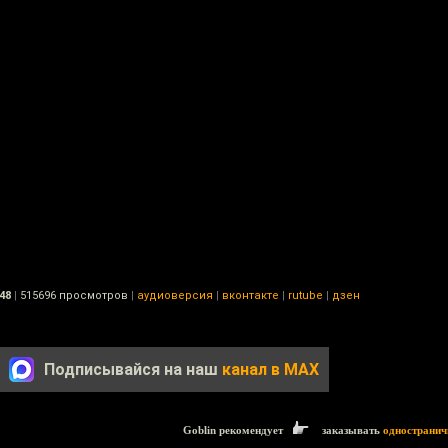
48
|
515696 просмотров
|
аудиоверсия
|
вконтакте
|
rutube
|
дзен
Подписывайся на наш
канал в MAX
Goblin рекомендует
заказывать
одностранич