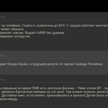
12:27
 на телефоне. Скорость ограничена до 64 К. С трудом работает вконтакт
е может показать.
тормозит совсем. Выдаëт fullHD без дураков.
 мировое господство.
15:41
грает Богдан Бенюк, в будущем депутат от партии Свобода Тягнибока
15:41
ы взрывные во время ПМВ есть неплохая фильма - "Ниже холма 60" - пр
 призвала Британская империя на эти цели. Там всякие туннели, резня 
. Достойное кино, естественно, провалившееся в прокате) Детям было ск
аком-нибудь.