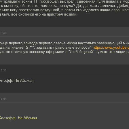
м травматическим ТТ, произошёл выстрел, сдвоенная пуля попала в мор
к сыночку, ой что это, лампочка лопнула? Да, да, мам лампочка. Дебил,
 мне ногу прострелил воздушкой, я потом его издалека начал спрашиват
 был, все охотники его на пристрел возили.
18:48
конце первого эпизода первого сезона музон настолько завершающий мыс
гда начинайте, бл***, задавать правильные вопросы"
https://www.youtube
ую же отличную концовку оформили в "Любой ценой" - умеют же люди р
19:30
олтофф. Не Айсман.
19:30
 Холтофф. Не Айсман.