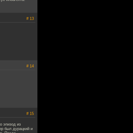
# 13
# 14
# 15
о эпизод из
мер был дурацкий и