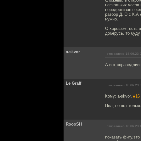
сложный, в старом
нескольких часов и
передергивает есл
разбор Д.Ю с К.А 
нужно.
О хорошем, есть в
доберусь, то буду
a-skvor
отправлено 18.06.23 
А вот справедливо
Le Graff
отправлено 18.06.23 
Кому: a-skvor,
#16
Пел, но вот тольк
RoooSH
отправлено 18.06.23 
показать фигу,это