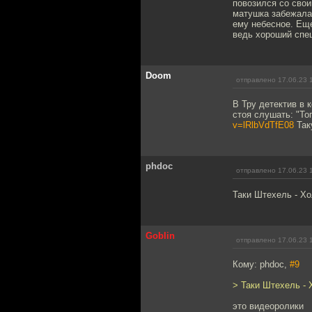
повозился со свои
матушка забежала 
ему небесное. Еще
ведь хороший спец
Doom
отправлено 17.06.23 
В Тру детектив в 
стоя слушать: "То
v=lRlbVdTfE08
Так
phdoc
отправлено 17.06.23 
Таки Штехель - Х
Goblin
отправлено 17.06.23 
Кому: phdoc,
#9
> Таки Штехель -
это видеоролики