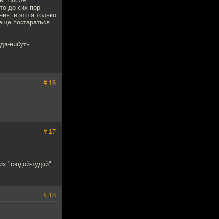
ов. После
то до сих пор
ия, и это я только
 еще постараться
гда-нибуть
# 16
# 17
ких "сюдой-тудой".
# 18