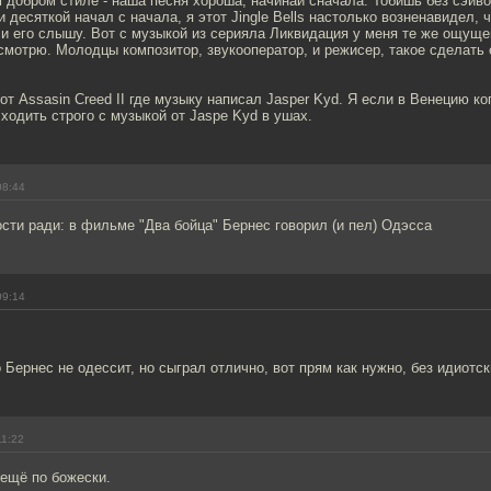
 добром стиле - наша песня хороша, начинай сначала. Тобишь без сэйв
 десяткой начал с начала, я этот Jingle Bells настолько возненавидел, ч
и его слышу. Вот с музыкой из серияла Ликвидация у меня те же ощущен
смотрю. Молодцы композитор, звукооператор, и режисер, такое сделать
от Assasin Creed II где музыку написал Jasper Kyd. Я если в Венецию ко
 ходить строго с музыкой от Jaspe Kyd в ушах.
08:44
сти ради: в фильме "Два бойца" Бернес говорил (и пел) Одэсса
09:14
о Бернес не одессит, но сыграл отлично, вот прям как нужно, без идиотс
11:22
 ещё по божески.