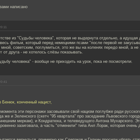
вами написано
20:11
етстве из "Судьбы человека", которая не выдернута отдельно, а идущая
весь фильм, который перед немецкими псами "после первой не закусыва
 мной, советским, поглумиться, это же вы на коленях передо мной, а не 
г от друга - не хотелось слёзы показывать.
удьбу человека" - вообще не приходить на урок, пока не посмотрели.
20:41
р Бенюк, конченный нацист,
момента эти персонажи засовывали свой нацизм поглубже ради русског
да же и Зеленского (скетч "95 квартала" про заседание Львовского городс
ынешним меркам), и Кондратюка, и телеведущего Антона Мухарского. Эт
кровенно зазиговала, а часть "отменили" типа Анл Лорак, которая очень 
пытается вернуться, примерно как Слепаков и Галкин просили убрать ста