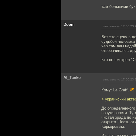
там большими бук
Doom
отправлено 17.06.23 
Вот этe сцену в д
судьбой человека 
хер там вам надой
отворачиваясь дру
Кто не смотрел "С
Al_Tanko
отправлено 17.06.23 
Кому: Le Graff,
#5
> украинский акте
До определённого 
популярности. Ту 
чистая зрада по н
открыто. Часть от
Киркоровым.
И часть из них по