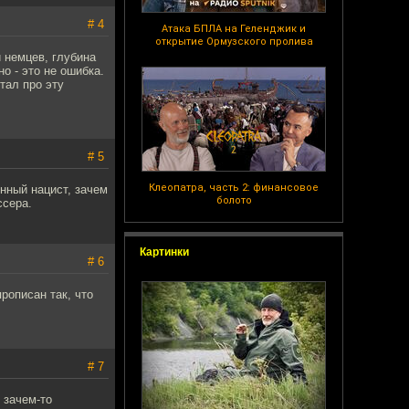
# 4
Атака БПЛА на Геленджик и
открытие Ормузского пролива
 немцев, глубина
о - это не ошибка.
тал про эту
# 5
Клеопатра, часть 2: финансовое
енный нацист, зачем
болото
ссера.
Картинки
# 6
рописан так, что
# 7
 зачем-то