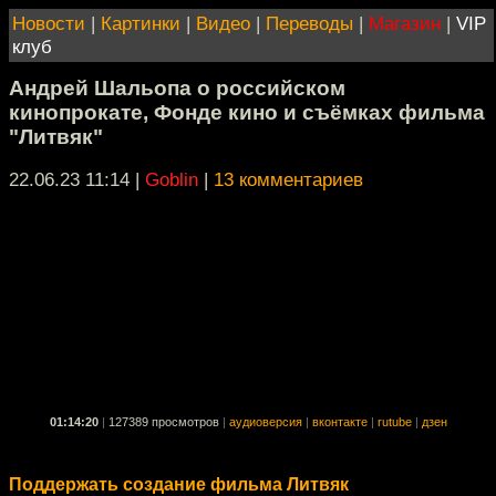
Новости
|
Картинки
|
Видео
|
Переводы
|
Магазин
|
VIP
клуб
Андрей Шальопа о российском
кинопрокате, Фонде кино и съёмках фильма
"Литвяк"
22.06.23 11:14
|
Goblin
|
13 комментариев
01:14:20
|
127389 просмотров
|
аудиоверсия
|
вконтакте
|
rutube
|
дзен
Поддержать создание фильма Литвяк