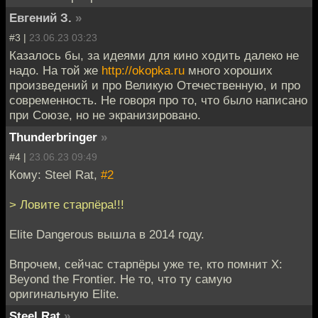
Евгений З.
»
#3 |
23.06.23 03:23
Казалось бы, за идеями для кино ходить далеко не
надо. На той же
http://okopka.ru
много хороших
произведений и про Великую Отечественную, и про
современность. Не говоря про то, что было написано
при Союзе, но не экранизировано.
Thunderbringer
»
#4 |
23.06.23 09:49
Кому: Steel Rat,
#2
> Ловите старпёра!!!
Elite Dangerous вышла в 2014 году.
Впрочем, сейчас старпёры уже те, кто помнит X:
Beyond the Frontier. Не то, что ту самую
оригинальную Elite.
Steel Rat
»