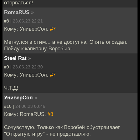
оторваться!
RomaRUS
»
#8 |
23.06.23 22:21
Кому: УниверСол,
#7
Метнулся в стим... а не доступна. Опять опоздал.
Пойду к капитану Воробью!
Steel Rat
»
#9 |
23.06.23 22:30
Кому: УниверСол,
#7
Ч.Т.Д!
УниверСол
»
#10 |
24.06.23 00:46
Кому: RomaRUS,
#8
Сочувствую. Только как Воробей обустраивает
"Открытую игру" - не представляю.