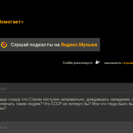
Помогает»
Слушай подкасты на
Яндекс.Музыка
Goblin рекомендует
заказывать
создан
23:27
аще слышу что Сталин поступил неправильно, дождавшись нападения, а
отвечать таким людям? Что СССР не потянул бы? Или что тогда было б
ры?
00:14