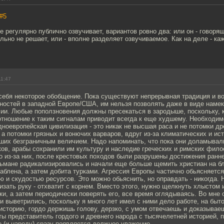
#5
е регулярно публично озвучивает, вариантов ровно два: или он - говорящ
льно не решает, или - вполне разделяет озвучиваемое. Как на деле - к
11:47
 себя некоторое обобщение. Пока существуют непрерывная традиция и в
ностей в западной Европе/США, им нельзя позволять даже в виде намек
ии. Любые поползновения должны пресекаться в зародыше, поскольку, 
отношение к таким сигналам приводит всегда к еще худшему. Необходим
ноевропейская цивилизация - это никак не высшая раса и не потомки д
 а потомки грязных и вонючих варваров, вдруг из-за климатических и ис
ших безграничным величием. Надо напоминать, что пока они доламывал
ков, арабы сохранили им культуру и наследие греческих и римских фил
о из-за них, после крестовых походов были разрушены достижения ранн
льмане радикализировались и начали еще больше щемить христиан на бл
аблена, а затем добита турками. Агрессия Европы частично обьясняется
 и скудостью ресурсов. Это можно обьяснить, но оправдать - никогда. 
изать руку - отхватит с корнем. Вместо этого, нужно щелкнуть хлыстом 
ки, а затем периодически поверять его, все время оглядываясь. Во мне 
и выветрились, поскольку я много лет имел с ними дело работе, на быт
историю, гордо держишь голову, дерзко, с умом отвечаешь и доказывае
ты представитель гордого и древнего народа с тысячелетней историей,
е (и народу) сразу появляется должное уважение.