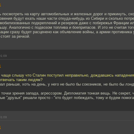
1
посмотреть на карту автомобильных и железных дорог и прикинуть, ск
овения будут ехать наши части откуда-нибудь из Сибири и сколько потр
тмобилизованных подкреплений и резервов даже с побережья Франции ил
ьшу. Аналогично с подвозом топлива и боеприпасов. И это не считая тог
ции сразу будет расценено как объявление войны, а армии противника 
стоят за речкой.
01:09
1
 чаще слышу что Сталин поступил неправильно, дождавшись нападения,
 отвечать таким людям?
л раньше, хоть на день, у него не было бы союзников, не было бы лэнд
 точки зрения запада, агрессором. Дипломатия тонкая вещь. Не секрет, 
ые "друзья" решали просто - "кто будет побеждать, тому и будем помога
01:09
1