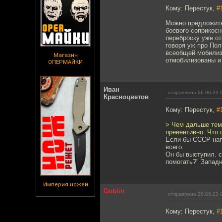
Кому: Перестук,
#
Можно предложить 
боевого соприкосн
переброску уже о
говоря уж про Пол
всеобщей мобилиза
Магазин
отмобилизованы и 
ОПЕРМАЙКИ
Иван
отправлено 26.06.23 
Красноцветов
Кому: Перестук,
#
> Чем дальше тем
превентивно. Что
Если бы СССР напа
всего.
Он бы выступил. с
помогать?" Западн
Империя ножей
Goblin
отправлено 26.06.23 
Кому: Перестук,
#