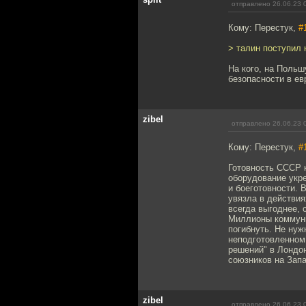
отправлено 26.06.23 
Кому: Перестук,
#
> талин поступил 
На кого, на Поль
безопасности в ев
zibel
отправлено 26.06.23 
Кому: Перестук,
#
Готовность СССР к
оборудование укре
и боеготовности. 
увязла в действия
всегда выгоднее, 
Миллионы коммунис
погибнуть. Не нуж
неподготовленном 
решений" в Лондон
союзников на Запа
zibel
отправлено 26.06.23 