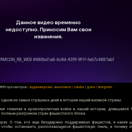
9899 просмотров
|
аудиоверсия
|
вконтакте
|
rutube
|
дзен
|
telegram
 одном из самых страшных дней в истории нашей великой страны.
мая тяжелая и кровопролитная война в нашей истории, длившаяся 1
а полным разгромом стран фашистского блока.
фрах. О том, кто еще безудержно поддерживал фашистов, и какие 
, чтобы остановить расползающуюся фашистскую гниль, и почему э