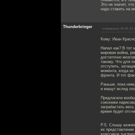
Это не значит, чт
надо ставить на м
Thunderbringer
отправлено 26.06.23 
Кому: Иван Красн
Напал как? В тот 
мировая война, ре
достаточно мозгов
такому. Что для л
отступить, затащи
момента, когда их
фронта. И тот фак
Раньше, пока немц
и машут вслед пла
Предлагали вообще
союзники нарисова
заграбастать весь
время будет отсч
P.S. Слышу ахинею
их представлении 
классиков тысячел