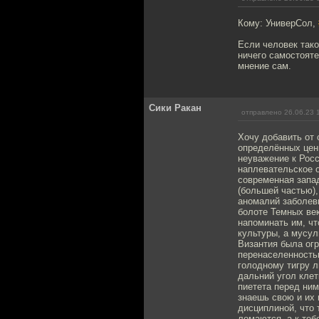
Кому: УниверСол,
Если человек тако
ничего самостояте
мнение сам.
Сики Ракан
отправлено 26.06.23 
Хочу добавить от
определённых цен
неуважение к Росс
наплевательское 
современная запад
(большей частью),
аномалий заболев
болоте Темных ве
напоминать им, чт
культуры, а мусу
Византия была огр
перенаселенностью
голодному тигру л
дальний угол клет
пиетета перед ним
знаешь свою и их 
дисциплиной, что 
ломаются, а к теб