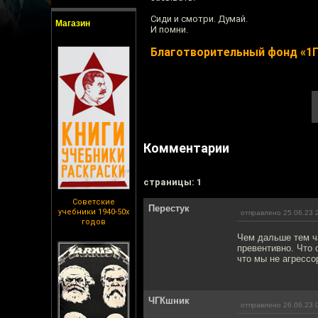
Сиди и смотри. Думай.
Магазин
И помни.
Благотворительный фонд «1
Комментарии
cтраницы: 1
Советские
Перестук
учебники 1940-50х
отправлено 25.06.23 
годов
Чем дальше тем ч
превентивно. Что 
что мы не агрессо
ЧГКшник
отправлено 26.06.23 