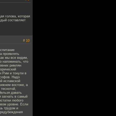
ая голова, которая
аждый составляет
# 10
оспитание
а проявлять
как мы все видим,
о напоминать, что
ревних римлян
торический
и Рим и тонули в
ософов. Надо
ей исламской
ижнем востоке, а
 теснотой,
Нельзя давать
и загнать в самый
остатки любого
овом уровне. Если
шь трудом и
 предубеждения