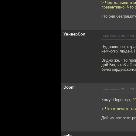
> Чем дальше тем
превентивно. Что
что они безграмот
УниверСол
отправлено 26.06.23 
Чудовищное, страш
немногих людей. Н
Видно же, что про
дай Бог, чтобы Га
белогвардейско-на
Doom
отправлено 26.06.23 
Кому: Перестук,
#
> Что отвечать т
Дай им вот этот р
split