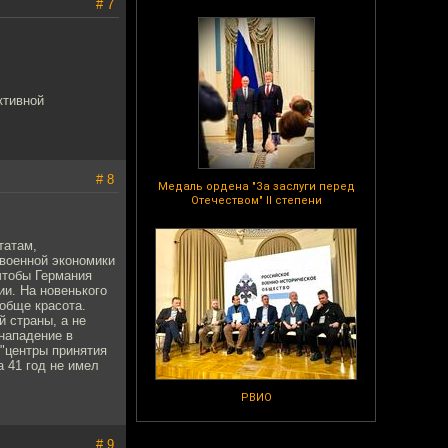
# 7
ктивной
# 8
Медаль ордена "За заслуги перед
Отечеством" II степени
татам,
 военной экономики
чтобы Германия
ии. На новенького
ообще красота.
 страны, а не
 нападение в
 "центры принятия
 41 год не имел
РВИО
# 9