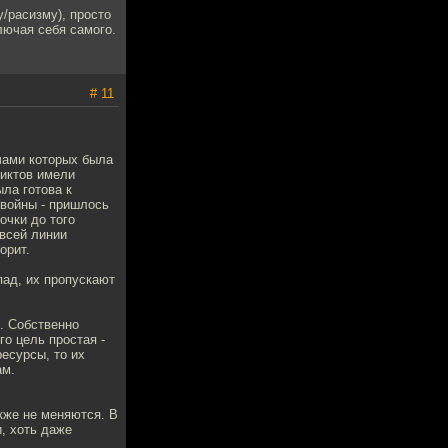
у/расизму), просто
лючая себя самого.
# 11
ечами которых была
ликтов имели
ыла готова к
 войны - пришлось
очки до того
 всей линии
орит.
пад, их пропускают
. Собственно
го цель простая -
ресурсы, то их
ам.
кже не меняются. В
, хоть даже