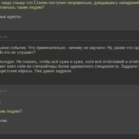
 чаще слышу что Сталин поступил неправильно, дождавшись нападения,
 отвечать таким людям?
ные идиоты
03:16
ное событие. Что примечательно - ничему не научило. Ну, разве что с
о кто их слушает?
исходит. Не сказать, чтобы всё хуже и хуже, хотя всё отчётливей и отчёт
рант взял себе во спичрайтеры более адекватного специалиста. Задрали 
цистские вбросы. Уже давно задрали.
04:21
1
аким людям?
олик.