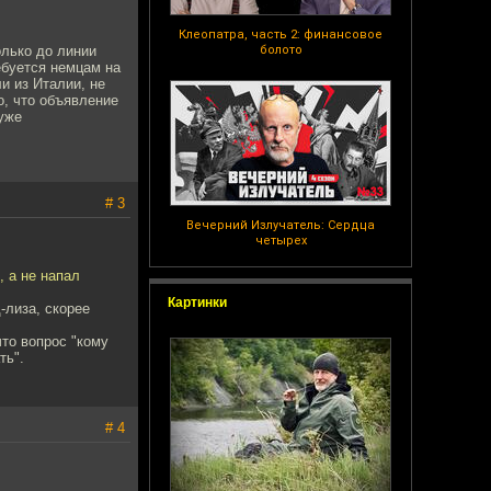
Клеопатра, часть 2: финансовое
олько до линии
болото
ебуется немцам на
и из Италии, не
о, что объявление
уже
# 3
Вечерний Излучатель: Сердца
четырех
 а не напал
Картинки
-лиза, скорее
что вопрос "кому
ть".
# 4