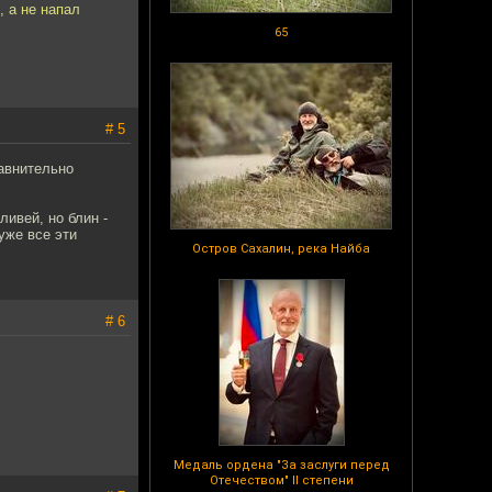
 а не напал
65
# 5
равнительно
ливей, но блин -
уже все эти
Остров Сахалин, река Найба
# 6
Медаль ордена "За заслуги перед
Отечеством" II степени