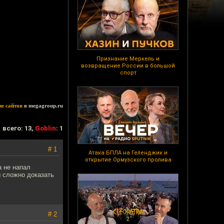
Признание Меркель и
возвращение России в большой
спорт
ие сайтов
в megagroup.ru
всего: 13,
Goblin
: 1
# 1
Атака БПЛА на Геленджик и
открытие Ормузского пролива
 не напал
ы сложно доказать
# 2