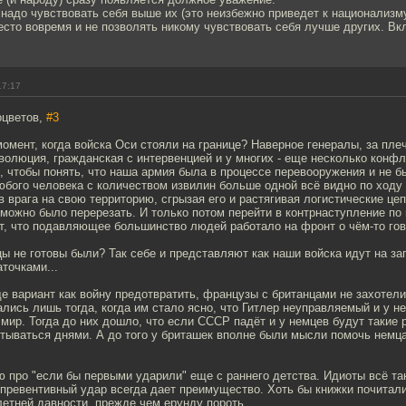
о надо чувствовать себя выше их (это неизбежно приведет к национализм
есто вовремя и не позволять никому чувствовать себя лучше других. Вк
17:17
оцветов,
#3
момент, когда войска Оси стояли на границе? Наверное генералы, за пл
волюция, гражданская с интервенцией и у многих - еще несколько конф
, чтобы понять, что наша армия была в процессе перевооружения и не б
юбого человека с количеством извилин больше одной всё видно по ходу
в врага на свою территорию, сгрызая его и растягивая логистические цеп
 можно было перерезать. И только потом перейти в контрнаступление по
т, что подавляющее большинство людей работало на фронт о чём-то гов
ы не готовы были? Так себе и представляют как наши войска идут на за
точками...
 вариант как войну предотвратить, французы с британцами не захотели
лись лишь тогда, когда им стало ясно, что Гитлер неуправляемый и у не
 мир. Тогда до них дошло, что если СССР падёт и у немцев будут такие 
итываться днями. А до того у бриташек вполне были мысли помочь немц
 про "если бы первыми ударили" еще с раннего детства. Идиоты всё та
превентивный удар всегда дает преимущество. Хоть бы книжки почитали
етней давности, прежде чем ерунду пороть.