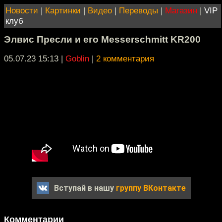
Новости
|
Картинки
|
Видео
|
Переводы
|
Магазин
|
VIP
клуб
Элвис Пресли и его Messerschmitt KR200
05.07.23 15:13
|
Goblin
|
2 комментария
Вступай в нашу
группу ВКонтакте
Комментарии