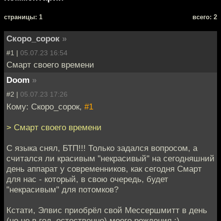
cтраницы: 1
всего: 2
Скоро_сорок
»
#1 |
05.07.23 16:54
Смарт своего времени
Doom
»
#2 |
05.07.23 17:26
Кому: Скоро_сорок,
#1
> Смарт своего времени
С языка снял, БТП!!! Только задался вопросом, а
считался ли красивым "некрасивый" на сегодняшний
день аппарат у современников, как сегодня Смарт
для нас - который, в свою очередь, будет
"некрасивым" для потомков?
Кстати, Элвис приобрёл свой Мессершмитт в день
(но не в год, естественно) моего рождения :)