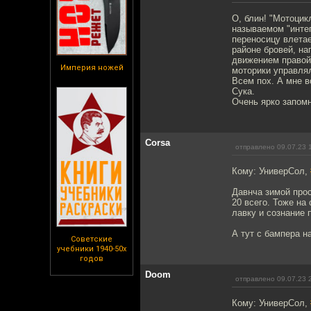
О, блин! "Мотоцикл
называемом "интег
переносицу влетае
районе бровей, на
движением правой.
Империя ножей
моторики управлял
Всем пох. А мне в
Сука.
Очень ярко запом
Corsa
отправлено 09.07.23 
Кому: УниверСол,
Давнча зимой прос
20 всего. Тоже на
лавку и сознание 
А тут с бампера на
Советские
учебники 1940-50х
годов
Doom
отправлено 09.07.23 
Кому: УниверСол,