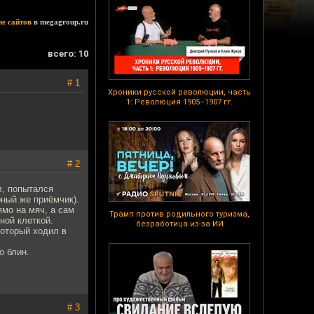
ие сайтов
в megagroup.ru
всего: 10
# 1
Хроники русской революции, часть
1: Революция 1905–1907 гг.
# 2
л, попытался
рный же приёмчик).
ямо на мяч, а сам
Трамп против родильного туризма,
ной клеткой.
безработица из-за ИИ
который ходил в
о блин.
# 3