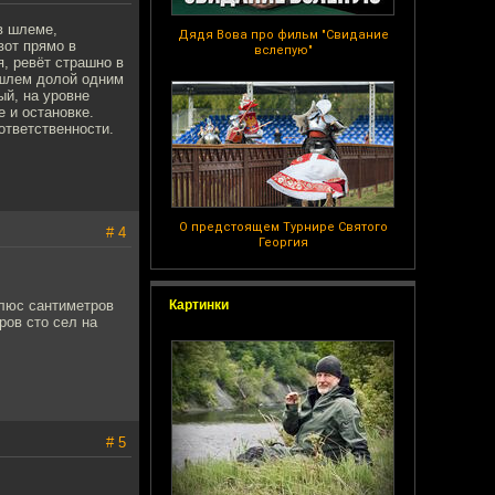
 в шлеме,
Дядя Вова про фильм "Свидание
вот прямо в
вслепую"
я, ревёт страшно в
, шлем долой одним
ый, на уровне
е и остановке.
ответственности.
О предстоящем Турнире Святого
# 4
Георгия
плюс сантиметров
Картинки
ров сто сел на
# 5