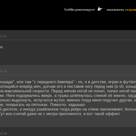
Goblin рекомендует
заказывать
создан
15:37
и.
16:14
лошади", или там "с переднего бампера" - хе, я в детстве, играя в футбо
катящийся вперёд мяч, догнав его и поставив ногу перед ним (а ч0, козы
 на максимальной скорости. Перед мячом ногой не попал, попал ногой пр
ке. Ноги подорвались вверх, а тушка шлёпнулась спиной об землю, груд
только выдохнуть, испугался жутко; именно тогда меня подучил друган, 
ю, попрыгать на пяточках. Помогло, задышал.
 десяток, и иногда ушибленное тогда ребро на спине заклинивает, больн
ут вон считай даже не с метра приложился, и вот такой эффект.
16:34