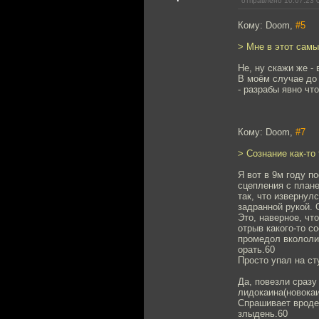
отправлено 10.07.23 
Кому: Doom,
#5
> Мне в этот самы
Не, ну скажи же -
В моём случае до 
- разрабы явно что
Кому: Doom,
#7
> Сознание как-то
Я вот в 9м году п
сцепления с плане
так, что извернул
задранной рукой. 
Это, наверное, чт
отрыв какого-то с
промедол вкололи 
орать.60
Просто упал на ст
Да, повезли сразу 
лидокаина(новокаин
Спрашивает вроде 
злыдень.60