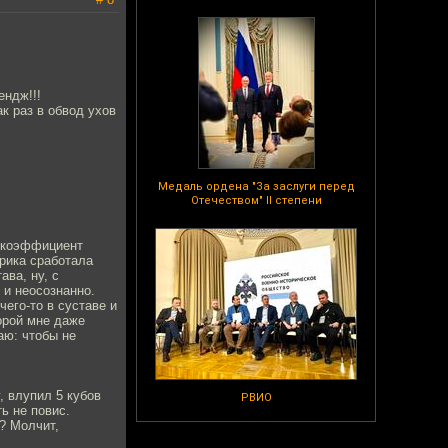
ендж!!!
к раз в обвод ухов
Медаль ордена "За заслуги перед
Отечеством" II степени
, коэффициент
орика сработала
ава, ну, с
 и неосознанно.
чего-то в суставе и
корой мне даже
аю: чтобы не
, влупил 5 кубов
РВИО
ть не повис.
о? Молчит,