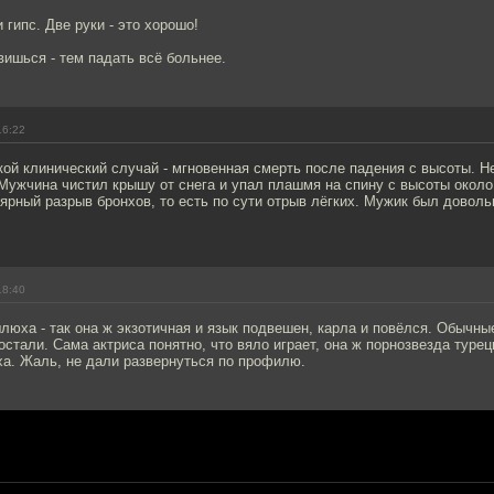
 гипс. Две руки - это хорошо!
ишься - тем падать всё больнее.
16:22
кой клинический случай - мгновенная смерть после падения с высоты. Н
Мужчина чистил крышу от снега и упал плашмя на спину с высоты около
рный разрыв бронхов, то есть по сути отрыв лёгких. Мужик был доволь
18:40
люха - так она ж экзотичная и язык подвешен, карла и повёлся. Обычные
остали. Сама актриса понятно, что вяло играет, она ж порнозвезда турецк
ха. Жаль, не дали развернуться по профилю.