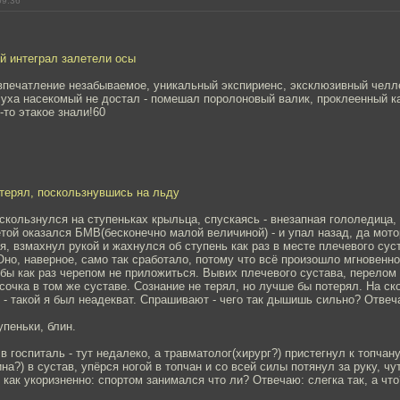
09:36
й интеграл залетели осы
 впечатление незабываемое, уникальный экспириенс, эксклюзивный челл
уха насекомый не достал - помешал поролоновый валик, проклеенный ка
-то этакое знали!60
 терял, поскользнувшись на льду
оскользнулся на ступеньках крыльца, спускаясь - внезапная гололедица
той оказался БМВ(бесконечно малой величиной) - и упал назад, да мот
ся, взмахнул рукой и жахнулся об ступень как раз в месте плечевого суст
Оно, наверное, само так сработало, потому что всё произошло мгновенно
обы как раз черепом не приложиться. Вывих плечевого сустава, перелом 
осочка в том же суставе. Сознание не терял, но лучше бы потерял. На с
- такой я был неадекват. Спрашивают - чего так дышишь сильно? Отвеч
упеньки, блин.
в госпиталь - тут недалеко, а травматолог(хирург?) пристегнул к топчану
а?) в сустав, упёрся ногой в топчан и со всей силы потянул за руку, чу
как укоризненно: спортом занимался что ли? Отвечаю: слегка так, а чт