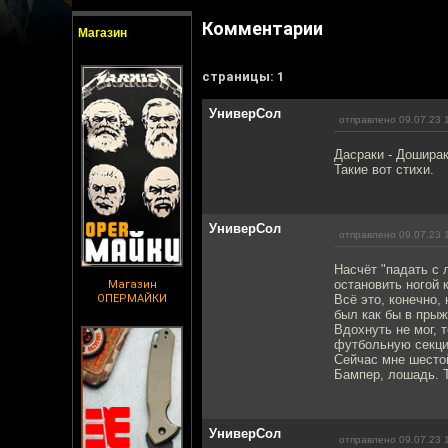
Комментарии
Магазин
cтраницы: 1
УниверСол
отправлено 09.07.23 
Дасраки - Доширак
Такие вот стихи.
УниверСол
отправлено 09.07.23 
Насчёт "падать с 
остановить ногой 
Магазин
ОПЕРМАЙКИ
Всё это, конечно,
был как бы в прыж
Вдохнуть не мог, 
футбольную секци
Сейчас мне шестой
Бампер, лошадь. Т
УниверСол
отправлено 09.07.23 