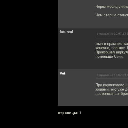
Через месяц сняли
Чем старше станов
futureal
отправлено 10.07.23 
Был в практике та
конечно, повыше. 
Произошёл циркуля
поменьше Сени.
Vet
отправлено 10.07.23 
Про карликового ш
жопами, его уже д
настоящая актёри
cтраницы: 1