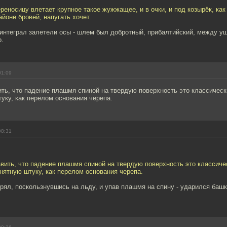
ереносицу влетает крупное такое жужжащее, и в очки, и под козырёк, как
айоне бровей, напугать хочет.
интеграл залетели осы - шлем был добротный, прибалтийский, между у
о.
01:09
ть, что падение плашмя спиной на твердую поверхность это классическ
уку, как перелом основания черепа.
08:31
вить, что падение плашмя спиной на твердую поверхность это классиче
нятную штуку, как перелом основания черепа.
ерял, поскользнувшись на льду, и упав плашмя на спину - ударился башк