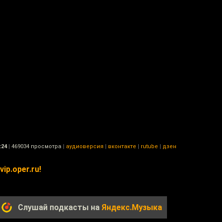
:24
|
469034 просмотра
|
аудиоверсия
|
вконтакте
|
rutube
|
дзен
ip.oper.ru!
Слушай подкасты на
Яндекс.Музыка