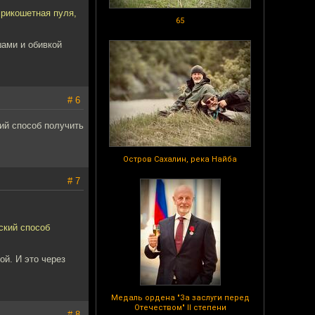
 рикошетная пуля,
65
шами и обивкой
# 6
ий способ получить
Остров Сахалин, река Найба
# 7
ский способ
ой. И это через
Медаль ордена "За заслуги перед
Отечеством" II степени
# 8