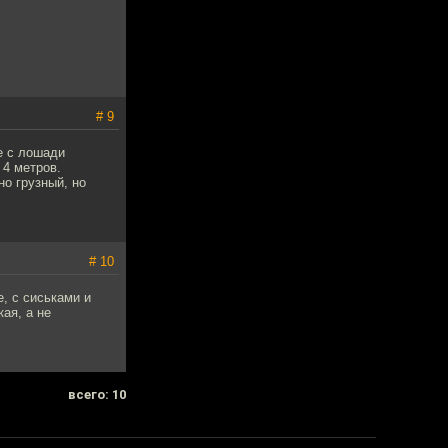
# 9
е с лошади
 4 метров.
но грузный, но
# 10
, с сиськами и
ая, а не
всего: 10