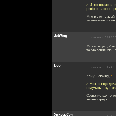
> И вот прямо в п
ревёт страшно в р
Мне в этот самый 
тормознули плотн
JetWing
отправлено 10.07.23 
Можно еще добави
такую занятную шт
Doom
отправлено 10.07.23 
Кому: JetWing,
#6
> Можно еще доба
получить такую за
Сознание как-то т
зимний треух.
УниверСол