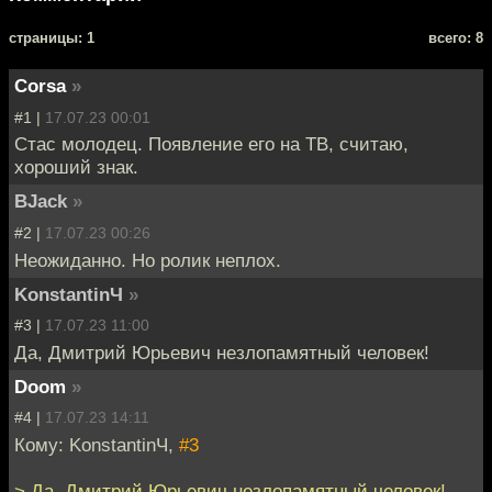
cтраницы: 1
всего: 8
Corsa
»
#1 |
17.07.23 00:01
Стас молодец. Появление его на ТВ, считаю,
хороший знак.
BJack
»
#2 |
17.07.23 00:26
Неожиданно. Но ролик неплох.
KonstantinЧ
»
#3 |
17.07.23 11:00
Да, Дмитрий Юрьевич незлопамятный человек!
Doom
»
#4 |
17.07.23 14:11
Кому: KonstantinЧ,
#3
> Да, Дмитрий Юрьевич незлопамятный человек!