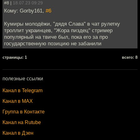
#8 |
18.07.23 09:29
Кому: Gorby161,
#6
Кумиры молодёжи, "дядя Слава" в чат рулетку
троллит украинцев, "Жора пиздец" стример
популярный на твиче был, пока его за про
государственную позицию не забанили
cтраницы: 1
всего: 8
полезные ссылки
Канал в Telegram
Канал в MAX
Группа в Контакте
Канал на Rutube
Канал в Дзен