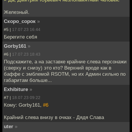
Железный.
Скоро_сорок
»
#5 |
17.07.23 16:44
Берегите себя
Gorby161
»
#6 |
17.07.23 18:43
Подскажите, а на заставке крайние слева персонажи
(сверху и снизу) это кто? Верхний вроде как в
баффе с эмблемой RSOTM, но их Админ сильно по
габаритам больше...
Exhibiture
»
#7 |
18.07.23 09:22
Кому: Gorby161,
#6
Крайний слева внизу в очках - Дядя Слава
uter
»