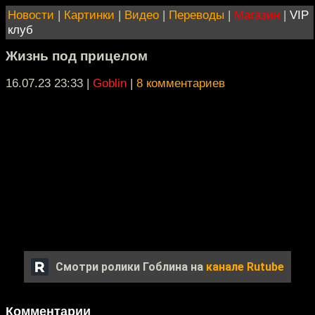
Новости
|
Картинки
|
Видео
|
Переводы
|
Магазин
|
VIP
клуб
Жизнь под прицелом
16.07.23 23:33
|
Goblin
|
8 комментариев
Смотри ролики Гоблина на
канале Rutube
Комментарии