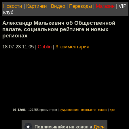
Новости
|
Картинки
|
Видео
|
Переводы
|
Магазин
|
VIP
клуб
Александр Малькевич об Общественной
палате, социальном рейтинге и новых
регионах
18.07.23 11:05
|
Goblin
|
3 комментария
01:12:06
|
127255 просмотров
|
аудиоверсия
|
вконтакте
|
rutube
|
дзен
Подписывайся на канал в
Дзен