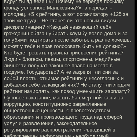
вдруг ты яд везешь? Почему не передал посылку
фонду условного Малькевича?», а передал -
молодец, +5 к рейтингу, а вот организатору +125 за
твои же труды. Не станет ли это новым видом
дискриминации? «Каждый уважающий себя
гражданин обязан убирать клумбу возле дома и за
голубями подтирать после работы, а раз не хочешь,
может у тебя и прав голосовать быть не должно?»
Кто будет решать правила присвоения рейтинга?
Люди - блогеры, певцы, спортсмены, медийные
личности получат законное право на место в
госдуме. Государство? А не закрепят ли они за
собой власть, отнимая рейтинги у несогласных и
добавляя себе за каждый чих? Не станут ли людям
рейтинг начислять, как повод уменьшить зарплату?
Суровое наказание, масштаба смертной казни за
коррупцию, конституционно закрепленные
общественные ценности, с превосходством
образования и производящего труда над сферой
услуг и развлечения, законодательное
регулирование распространения «вводящей в
заблуждение» информации - необходимый