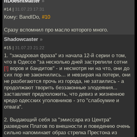
ItDoesntMatter
»
#14 |
31.07.23 17:31
Кому: BandIDo,
#10
Сразу вспомнил про масло которого много.
Shadowcaster
»
#15 |
31.07.23 21:22
1. "закадровая фраза" из начала 12-й серии о том,
что в Одессе "за несколько дней застрелили сотни
[!]
воров и бандитов" - и несмотря ни на что, они до
сих пор не закончились... и невзирая на потери, они
не разбегаются прочь из города, не затаились - а
продолжают творить беззаконные злодеяния...
заставляет предположить, что девиз и жизненное
кредо одесских уголовников - это "слабоумие и
отвага".
2. Выдающий себя за "эмиссара из Центра"
разведчик Платов по внешности и поведению очень
сильно напоминает образ стрелка Престона из