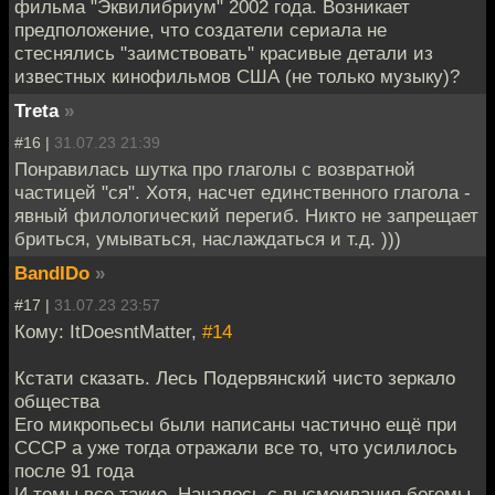
фильма "Эквилибриум" 2002 года. Возникает
предположение, что создатели сериала не
стеснялись "заимствовать" красивые детали из
известных кинофильмов США (не только музыку)?
Treta
»
#16 |
31.07.23 21:39
Понравилась шутка про глаголы с возвратной
частицей "ся". Хотя, насчет единственного глагола -
явный филологический перегиб. Никто не запрещает
бриться, умываться, наслаждаться и т.д. )))
BandIDo
»
#17 |
31.07.23 23:57
Кому: ItDoesntMatter,
#14
Кстати сказать. Лесь Подервянский чисто зеркало
общества
Его микропьесы были написаны частично ещё при
СССР а уже тогда отражали все то, что усилилось
после 91 года
И темы все такие. Началось с высмеивания богемы