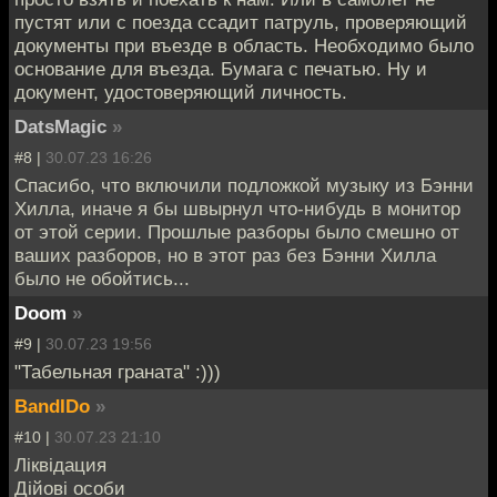
пустят или с поезда ссадит патруль, проверяющий
документы при въезде в область. Необходимо было
основание для въезда. Бумага с печатью. Ну и
документ, удостоверяющий личность.
DatsMagic
»
#8 |
30.07.23 16:26
Спасибо, что включили подложкой музыку из Бэнни
Хилла, иначе я бы швырнул что-нибудь в монитор
от этой серии. Прошлые разборы было смешно от
ваших разборов, но в этот раз без Бэнни Хилла
было не обойтись...
Doom
»
#9 |
30.07.23 19:56
"Табельная граната" :)))
BandIDo
»
#10 |
30.07.23 21:10
Лiквiдация
Дійові особи