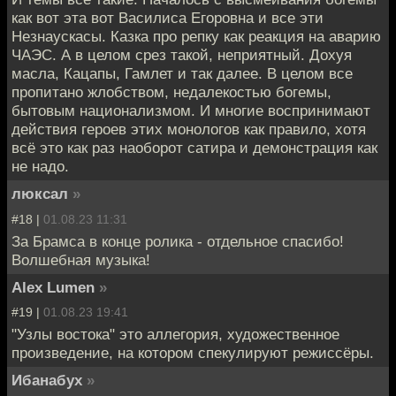
как вот эта вот Василиса Егоровна и все эти
Незнаускасы. Казка про репку как реакция на аварию
ЧАЭС. А в целом срез такой, неприятный. Дохуя
масла, Кацапы, Гамлет и так далее. В целом все
пропитано жлобством, недалекостью богемы,
бытовым национализмом. И многие воспринимают
действия героев этих монологов как правило, хотя
всё это как раз наоборот сатира и демонстрация как
не надо.
люксал
»
#18 |
01.08.23 11:31
За Брамса в конце ролика - отдельное спасибо!
Волшебная музыка!
Alex Lumen
»
#19 |
01.08.23 19:41
"Узлы востока" это аллегория, художественное
произведение, на котором спекулируют режиссёры.
Ибанабух
»