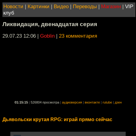
Новости
|
Картинки
|
Видео
|
Переводы
|
Магазин
|
VIP
клуб
Ликвидация, двенадцатая серия
29.07.23 12:06
|
Goblin
|
23 комментария
01:15:15
|
526804 просмотра
|
аудиоверсия
|
вконтакте
|
rutube
|
дзен
Дьявольски крутая RPG: играй прямо сейчас