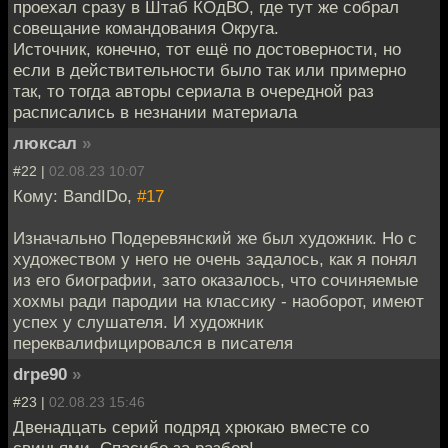
проехал сразу в Штаб КОдВО, где тут же собрал
совещание командования Округа.
Источник, конечно, тот ещё по достоверности, но
если в действительности было так или примерно
так, то тогда авторы сериала в очередной раз
расписались в незнании материала
люксал
»
#22 |
02.08.23 10:07
Кому: BandIDo,
#17
Изначально Подеревянский же был художник. Но с
художеством у него не очень задалось, как я понял
из его биографии, зато оказалось, что сочиняемые
хохмы ради пародии на классику - наоборот, имеют
успех у слушателя. И художник
переквалифицировался в писателя
drpe90
»
#23 |
02.08.23 15:46
Двенадцать серий подряд хрюкаю вместе со
свиньями. Спасибо за разбор!