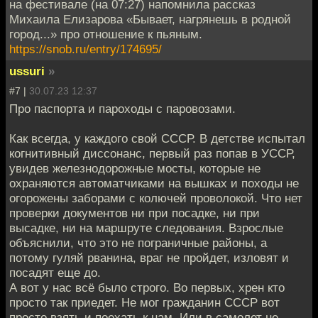
на фестивале (на 07:27) напомнила рассказ
Михаила Елизарова «Бывает, нагрянешь в родной
город...» про отношение к пьяным.
https://snob.ru/entry/174695/
ussuri
»
#7 |
30.07.23 12:37
Про паспорта и пароходы с паровозами.
Как всегда, у каждого свой СССР. В детстве испытал
когнитивный диссонанс, первый раз попав в УССР,
увидев железнодорожные мосты, которые не
охраняются автоматчиками на вышках и походы не
огорожены заборами с колючей проволокой. Что нет
проверки документов ни при посадке, ни при
высадке, ни на маршруте следования. Взрослые
объяснили, что это не пограничные районы, а
потому гуляй рванина, враг не пройдет, изловят и
посадят еще до.
А вот у нас всё было строго. Во первых, хрен кто
просто так приедет. Не мог гражданин СССР вот
просто взять и поехать к нам. Или в самолет не