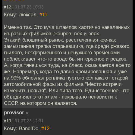
#12 |
31.07.23 10:33
Кому: люксал,
#11
Именно так. Это куча штампов хаотично наваленных
из разных фильмов, жанров, вех и эпох.
Этакий блошиный рынок, расстеленная кое-как
замызганная тряпка старьевщика, где среди ржавого,
гнилого, бесформенного и ненужного временами
поблёскивает что-то вроде бы интересное и редкое.
А, когда тянешься туда, на блеск, оказывается всё то
же. Например, когда-то давно хромированная и уже
на 99% облезлая реплика пустого колпака от старой
автомобильной фары из фильма "Место встречи
изменить нельзя". Или типа того. Единственное, что
объединяет этот хлам - покрывало ненависти к
СССР, на котором он валяется.
provisor
»
#13 |
31.07.23 12:31
Кому: BandIDo,
#12