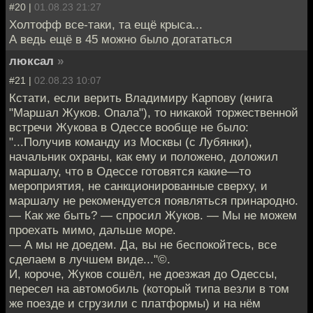
#20 |
01.08.23 21:27
Холтофф все-таки, та ещё крыса...
А ведь ещё в 45 можно было догататься
люксал
»
#21 |
02.08.23 10:07
Кстати, если верить Владимиру Карпову (книга
"Маршал Жуков. Опала"), то никакой торжественной
встречи Жукова в Одессе вообще не было:
"...Получив команду из Москвы (с Лубянки),
начальник охраны, как ему и положено, доложил
маршалу, что в Одессе готовятся какие—то
мероприятия, не санкционированные сверху, и
маршалу не рекомендуется появляться принародно.
— Как же быть? — спросил Жуков. — Мы не можем
проехать мимо, дальше море.
— А мы не доедем. Да, вы не беспокойтесь, все
сделаем в лучшем виде..."©.
И, короче, Жуков сошёл, не доезжая до Одессы,
пересел на автомобиль (который типа везли в том
же поезде и сгрузили с платформы) и на нём