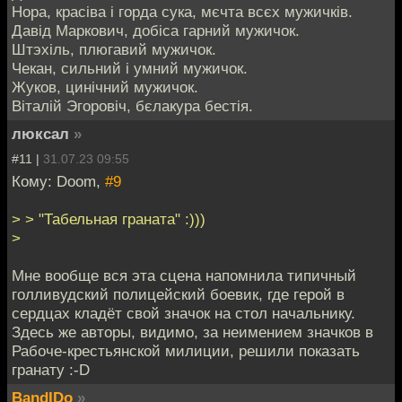
Нора, красіва і горда сука, мєчта всєх мужичків.
Давiд Маркович, добіса гарний мужичок.
Штэхiль, плюгавий мужичок.
Чекан, сильний і умний мужичок.
Жуков, цинічний мужичок.
Вiталiй Эгоровiч, бєлакура бестія.
люксал
»
#11 |
31.07.23 09:55
Кому: Doom,
#9
> > "Табельная граната" :)))
>
Мне вообще вся эта сцена напомнила типичный
голливудский полицейский боевик, где герой в
сердцах кладёт свой значок на стол начальнику.
Здесь же авторы, видимо, за неимением значков в
Рабоче-крестьянской милиции, решили показать
гранату :-D
BandIDo
»