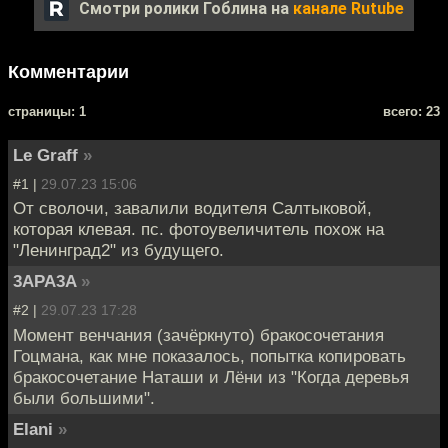
Смотри ролики Гоблина на
канале Rutube
Комментарии
cтраницы: 1
всего: 23
Le Graff
»
#1 |
29.07.23 15:06
От сволочи, завалили водителя Салтыковой,
которая клевая. пс. фотоувеличитель похож на
"Ленинград2" из будущего.
3APA3A
»
#2 |
29.07.23 17:28
Момент венчания (зачёркнуто) бракосочетания
Гоцмана, как мне показалось, попытка копировать
бракосочетание Наташи и Лёни из "Когда деревья
были большими".
Elani
»