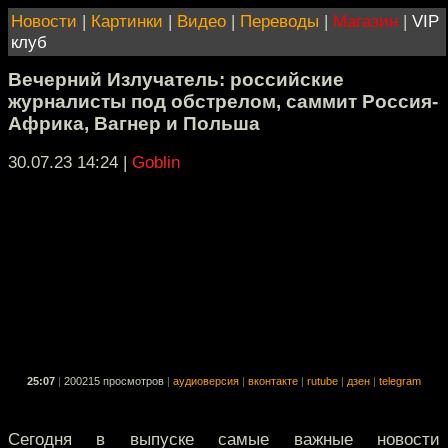
Новости
|
Картинки
|
Видео
|
Переводы
|
Магазин
|
VIP
клуб
Вечерний Излучатель: российские
журналисты под обстрелом, саммит Россия-
Африка, Вагнер и Польша
30.07.23 14:24
|
Goblin
25:07
|
200215 просмотров
|
аудиоверсия
|
вконтакте
|
rutube
|
дзен
|
telegram
Сегодня в выпуске самые важные новости