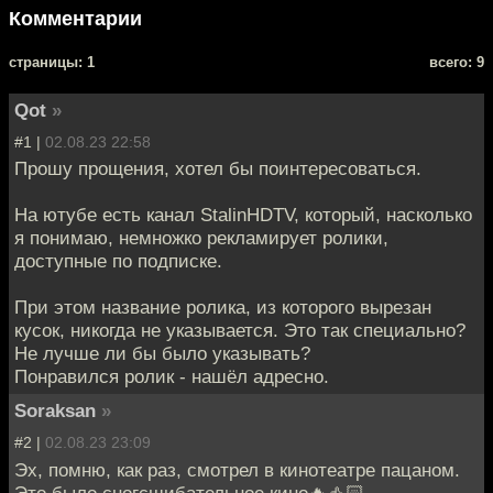
Комментарии
cтраницы: 1
всего: 9
Qot
»
#1 |
02.08.23 22:58
Прошу прощения, хотел бы поинтересоваться.
На ютубе есть канал StalinHDTV, который, насколько
я понимаю, немножко рекламирует ролики,
доступные по подписке.
При этом название ролика, из которого вырезан
кусок, никогда не указывается. Это так специально?
Не лучше ли бы было указывать?
Понравился ролик - нашёл адресно.
Soraksan
»
#2 |
02.08.23 23:09
Эх, помню, как раз, смотрел в кинотеатре пацаном.
Это было сногсшибательное кино🔥👍🏻