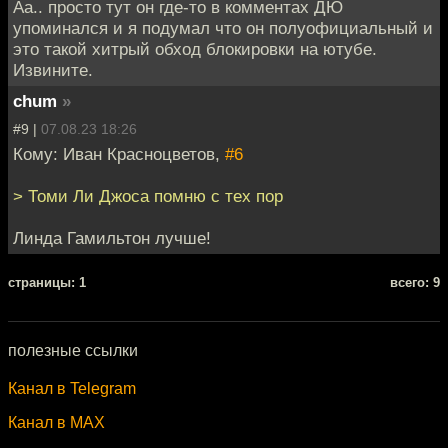
Аа.. просто тут он где-то в комментах ДЮ
упоминался и я подумал что он полуофициальный и
это такой хитрый обход блокировки на ютубе.
Извините.
chum
»
#9 |
07.08.23 18:26
Кому: Иван Красноцветов,
#6
> Томи Ли Джоса помню с тех пор
Линда Гамильтон лучше!
cтраницы: 1
всего: 9
полезные ссылки
Канал в Telegram
Канал в MAX