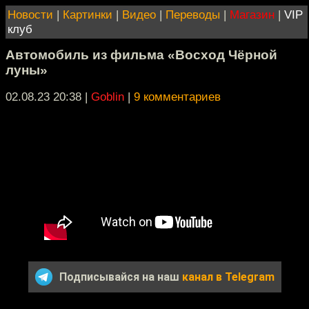
Новости
|
Картинки
|
Видео
|
Переводы
|
Магазин
|
VIP
клуб
Автомобиль из фильма «Восход Чёрной
луны»
02.08.23 20:38
|
Goblin
|
9 комментариев
Подписывайся на наш
канал в Telegram