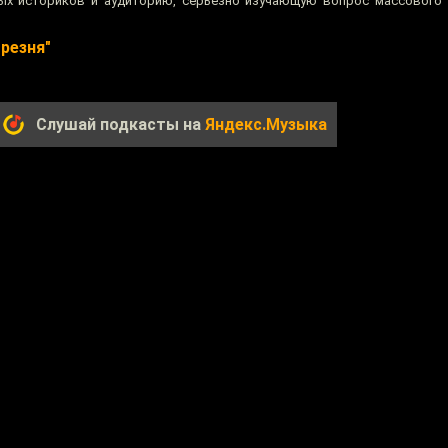
ных историков и аудиторию, серьезно изучающую вопрос массового
 резня"
Слушай подкасты на
Яндекс.Музыка