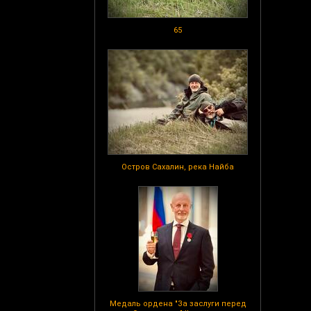
65
Остров Сахалин, река Найба
Медаль ордена "За заслуги перед