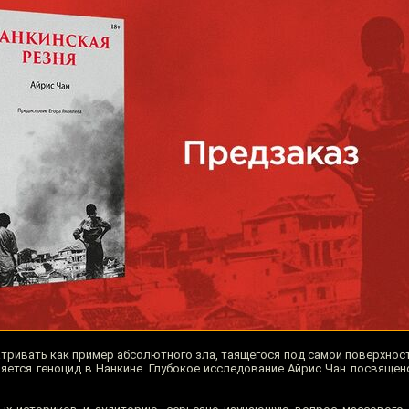
тривать как пример абсолютного зла, таящегося под самой поверхнос
яется геноцид в Нанкине. Глубокое исследование Айрис Чан посвящен