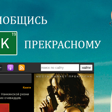
Книги
я Нанкинской резни
их очевидцев.