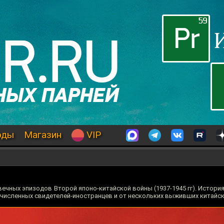
оды
Магазин
VIP
вечных эпизодов Второй японо-китайской войны (1937-1945 гг). Истори
численных свидетелей-иностранцев и от нескольких выживших китайск