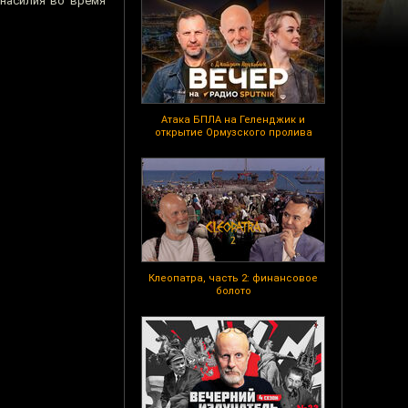
 насилия во время
Атака БПЛА на Геленджик и
открытие Ормузского пролива
Клеопатра, часть 2: финансовое
болото