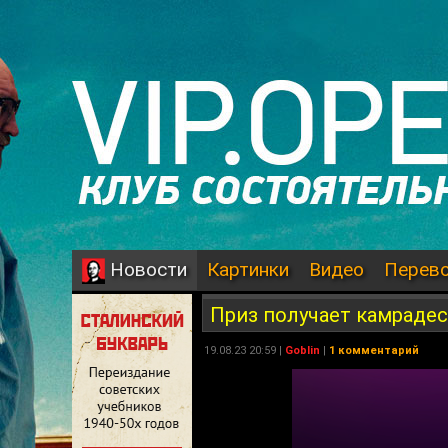
Картинки
Видео
Перев
Новости
Приз получает камраде
19.08.23 20:59 |
Goblin
|
1 комментарий