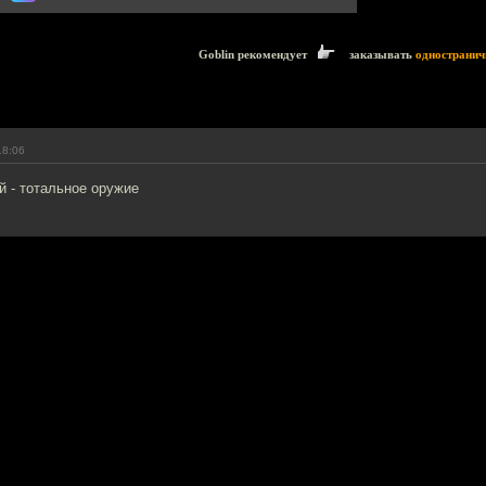
Goblin рекомендует
заказывать
одностранич
18:06
й - тотальное оружие