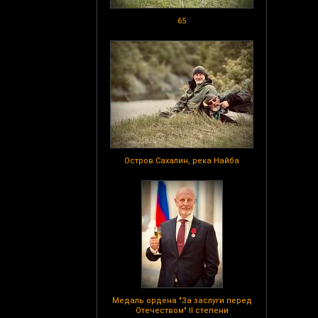
65
Остров Сахалин, река Найба
Медаль ордена "За заслуги перед
Отечеством" II степени