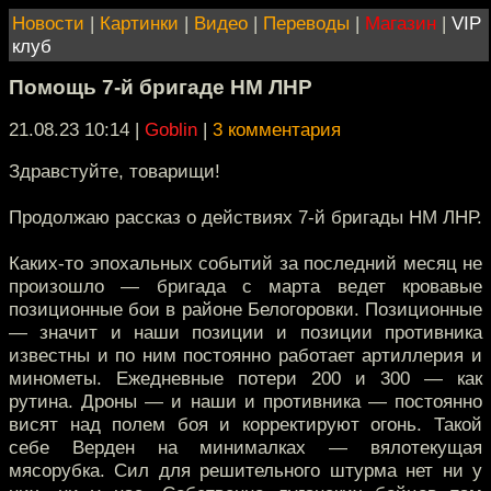
Новости
|
Картинки
|
Видео
|
Переводы
|
Магазин
|
VIP
клуб
Помощь 7-й бригаде НМ ЛНР
21.08.23 10:14
|
Goblin
|
3 комментария
Здравстуйте, товарищи!
Продолжаю рассказ о действиях 7-й бригады НМ ЛНР.
Каких-то эпохальных событий за последний месяц не
произошло — бригада с марта ведет кровавые
позиционные бои в районе Белогоровки. Позиционные
— значит и наши позиции и позиции противника
известны и по ним постоянно работает артиллерия и
минометы. Ежедневные потери 200 и 300 — как
рутина. Дроны — и наши и противника — постоянно
висят над полем боя и корректируют огонь. Такой
себе Верден на минималках — вялотекущая
мясорубка. Сил для решительного штурма нет ни у