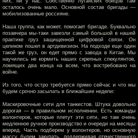
них, ни у нас. Собственно луганских бойцов там
осталось очень мало. Основной состав бригады —
мобилизованные россияне.
Наша группа, как может, помогает бригаде. Буквально
позавчера мы-таки завезли самый большой в нашей
практике груз защищенной цифровой связи. Он
целиком пошел в артдивизион. На подходе еще один
такой же груз, он едет прямо с завода в Китае. Мы
научились не кормить наших скрепных спекулянтов,
ломящих два конца на всем, что востребовано на
войне.
Из того, что остро требуется прямо сейчас и что мы
будем срочно засылать в ближайшие недели:
Маскировочные сети для танкистов. Штука довольно
дорогая — в правильном исполнении. Есть команды
волонтеров, которые плетут эти сети, но там очень
медленное ручное производство и очереди на месяцы
вперед. Часть подберем у волонтеров, но основную
массу будем закупать, поддерживая отечественного