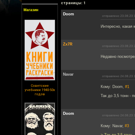
cтраницы: 1
Магазин
Doom
отправлено 23.08.23 
Интересно, какая 
Zx7R
отправлено 23.08.23 
Недавно посмотре
Navar
отправлено 24.08.23 
Советские
Кому: Doom,
#1
учебники 1940-50х
годов
Так до 3,5 тонн - 
Doom
отправлено 24.08.23 
Кому: Navar,
#3
> Так до 3,5 тонн 