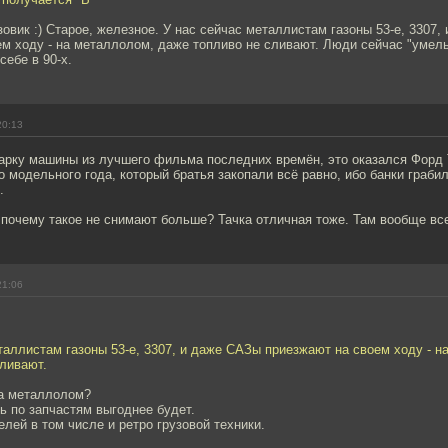
зовик :) Старое, железное. У нас сейчас металлистам газоны 53-е, 3307
м ходу - на металлолом, даже топливо не сливают. Люди сейчас "умель
себе в 90-х.
20:13
марку машины из лучшего фильма последних времён, это оказался Форд 
о модельного года, который братья закопали всё равно, ибо банки грабил
.
почему такое не снимают больше? Тачка отличная тоже. Там вообще вс
21:06
таллистам газоны 53-е, 3307, и даже САЗы приезжают на своем ходу - н
сливают.
на металлолом?
ь по запчастям выгоднее будет.
лей в том числе и ретро грузовой техники.