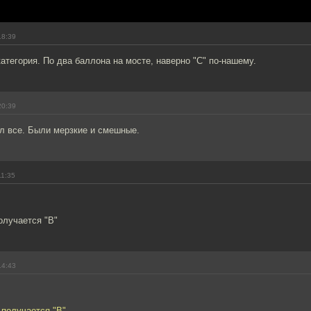
18:39
категория. По два баллона на мосте, наверно "С" по-нашему.
20:39
л все. Были мерзкие и смешные.
11:35
получается "B"
14:43
- получается "B"