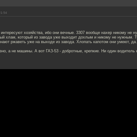
21:54
и интересуют хозяйства, ибо они вечные. 3307 вообще нахер никому не ну
ый хлам, который из завода уже выходит дохлым и никому не нужным. Т
инают ржаветь уже на выходе из завода. Хлопать капотом они умеют, да.
вно, а не машины. А вот ГАЗ-53 - добротные, крепкие. Ни один водитель 