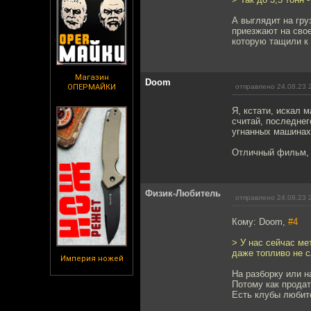
А выглядит на гру
приезжают на свое
которую тащили к 
Магазин
Doom
ОПЕРМАЙКИ
отправлено 24.08.23 
Я, кстати, искал 
считай, последнег
угнанных машинах
Отличный фильм, 
Физик-Любитель
отправлено 24.08.23 
Кому: Doom,
#4
> У нас сейчас ме
даже топливо не 
Империя ножей
На разборку или 
Потому как продат
Есть клубы любите