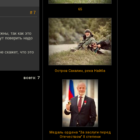
65
# 7
жны, так как это
ут поверить надо
не скажет, что это
Остров Сахалин, река Найба
всего: 7
Медаль ордена "За заслуги перед
Отечеством" II степени