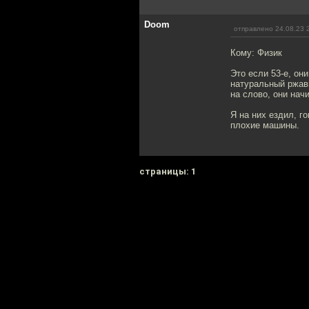
Doom
отправлено 24.08.23 
Кому: Физик
Это если 53-е, он
натуральный ржав
на слово, они нач
Я на них ездил, го
плохие машины.
cтраницы: 1