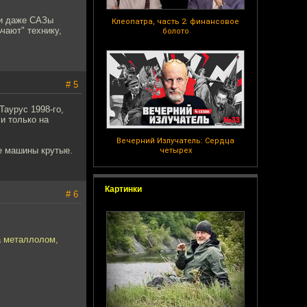
, и даже САЗы
Клеопатра, часть 2: финансовое
чают" технику,
болото
# 5
Таурус 1998-го,
и только на
Вечерний Излучатель: Сердца
е машины крутые.
четырех
Картинки
# 6
а металлолом,