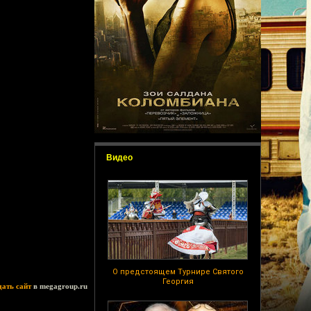
Видео
О предстоящем Турнире Святого
Георгия
дать сайт
в megagroup.ru