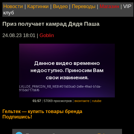
Новости
|
Картинки
|
Видео
|
Переводы
|
Магазин
|
VIP
клуб
Приз получает камрад Дядя Паша
24.08.23 18:01
|
Goblin
01:57
|
57069 просмотров
|
вконтакте
|
rutube
Гельтек — купить товары бренда
Подпишись!