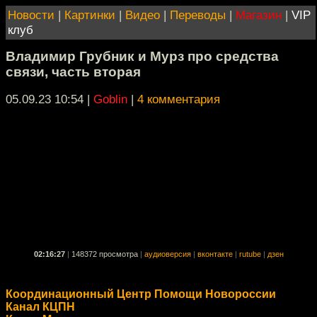
Новости
|
Картинки
|
Видео
|
Переводы
|
Магазин
|
VIP
клуб
Владимир Грубник и Мурз про средства
связи, часть вторая
05.09.23 10:54
|
Goblin
|
4 комментария
02:16:27
|
148372 просмотра
|
аудиоверсия
|
вконтакте
|
rutube
|
дзен
Координационный Центр Помощи Новороссии
Канал КЦПН