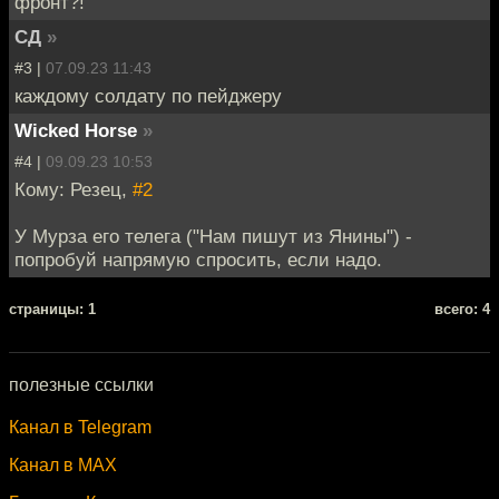
фронт?!
СД
»
#3 |
07.09.23 11:43
каждому солдату по пейджеру
Wicked Horse
»
#4 |
09.09.23 10:53
Кому: Резец,
#2
У Мурза его телега ("Нам пишут из Янины") -
попробуй напрямую спросить, если надо.
cтраницы: 1
всего: 4
полезные ссылки
Канал в Telegram
Канал в MAX