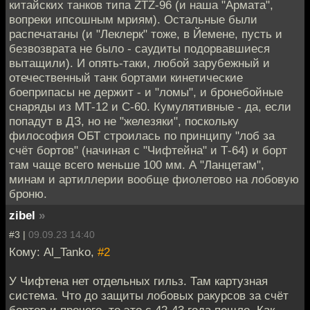
китайских танков типа ZTZ-96 (и наша "Армата",
вопреки ипсошным мриям). Остальные были
распечатаны (и "Леклерк" тоже, в Йемене, пусть и
безвозврата не было - саудиты подорвавшиеся
вытащили). И опять-таки, любой зарубежный и
отечественный танк бортами кинетические
боеприпасы не держит - и "ломы", и бронебойные
снаряды из МТ-12 и С-60. Кумулятивные - да, если
попадут в ДЗ, но не "железяки", поскольку
философия ОБТ строилась по принципу "лоб за
счёт бортов" (начиная с "Чифтейна" и Т-64) и борт
там чаще всего меньше 100 мм. А "Ланцетам",
минам и артиллерии вообще фиолетово на лобовую
броню.
zibel
»
#3 |
09.09.23 14:40
Кому: Al_Tanko,
#2
У Чифтена нет отдельных гильз. Там картузная
система. Что до защиты лобовых ракурсов за счёт
бортов и прочего, то это с 42-43 года пошло. Как