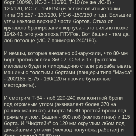
борт 100/90, ИС-3 - 110/90, Т-10 (он же ИС-8) -
120/120, ИС-7 - 150/150 (и всякие опытные танки
типа Об.257 - 130/130, ИС-6 -150/150 и т.д). Большие
углы наклона верхней части бортов. Отказ от
кругового бронирования корпуса - это сильно позже
1942-43, это уже эпоха ПТУРов. Вот башни - там да,
лоб потолще (ИС-7 примерно 240/180).
И немцы, которые внезапно обнаружили, что 80-мм
борт против всяких ЗиС-2, С-53 и 17-фунтовок
маловато будет и лихорадочно стали разрабатывать
машины с толстыми бортами (панцеры типа "Мауса"
- 200/185, Е-75 - 160/120 и прочие бумажные
мастодонты).
И смотрим Т-64 - лоб 220-240 композитной брони
под огромным углом (эквивалент более 370 на
ранних машинах) и борта 56-80 простой брони под
прямым углом. Башня - 600 лоб (композитная) и 115
борта. И "Чифтейн" со 120 мм округлым лбом под
дичайшими углами (мехвод полулёжа работал) и
борт - прямой 38-50 мм.