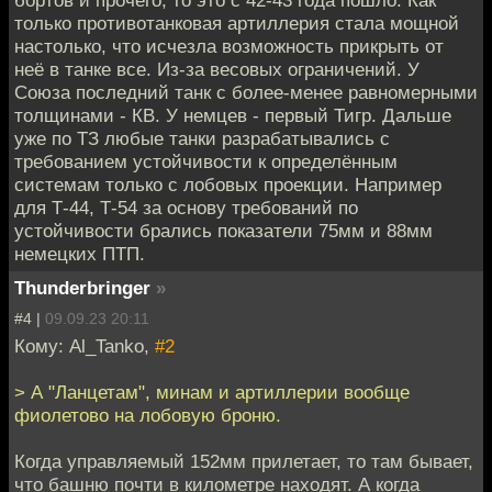
только противотанковая артиллерия стала мощной
настолько, что исчезла возможность прикрыть от
неё в танке все. Из-за весовых ограничений. У
Союза последний танк с более-менее равномерными
толщинами - КВ. У немцев - первый Тигр. Дальше
уже по ТЗ любые танки разрабатывались с
требованием устойчивости к определённым
системам только с лобовых проекции. Например
для Т-44, Т-54 за основу требований по
устойчивости брались показатели 75мм и 88мм
немецких ПТП.
Thunderbringer
»
#4 |
09.09.23 20:11
Кому: Al_Tanko,
#2
> А "Ланцетам", минам и артиллерии вообще
фиолетово на лобовую броню.
Когда управляемый 152мм прилетает, то там бывает,
что башню почти в километре находят. А когда