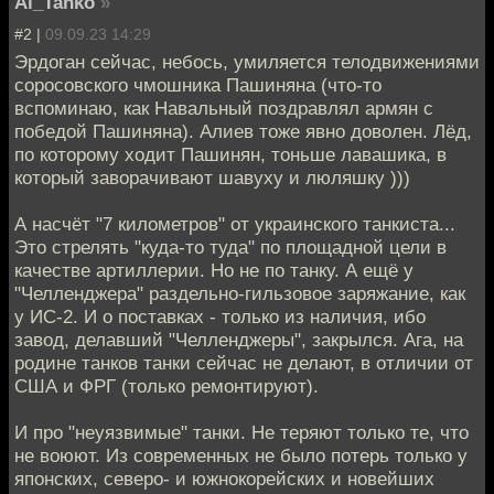
Al_Tanko
»
#2 |
09.09.23 14:29
Эрдоган сейчас, небось, умиляется телодвижениями
соросовского чмошника Пашиняна (что-то
вспоминаю, как Навальный поздравлял армян с
победой Пашиняна). Алиев тоже явно доволен. Лёд,
по которому ходит Пашинян, тоньше лавашика, в
который заворачивают шавуху и люляшку )))
А насчёт "7 километров" от украинского танкиста...
Это стрелять "куда-то туда" по площадной цели в
качестве артиллерии. Но не по танку. А ещё у
"Челленджера" раздельно-гильзовое заряжание, как
у ИС-2. И о поставках - только из наличия, ибо
завод, делавший "Челленджеры", закрылся. Ага, на
родине танков танки сейчас не делают, в отличии от
США и ФРГ (только ремонтируют).
И про "неуязвимые" танки. Не теряют только те, что
не воюют. Из современных не было потерь только у
японских, северо- и южнокорейских и новейших