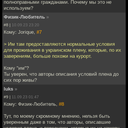
полноправными гражданами. Почему мы это не
используем?
Физик-Любитель
»
#8 |
10.09.23 23:20
Кому: Jorique,
#7
> Им там предоставляются нормальные условия
для проживания в украинском плену, которые, по их
заверениям, больше похожи на курорт.
Кому "им"?
Ты уверен, что авторы описания условий плена до
сих пор живы?
luks
»
#9 |
11.09.23 01:47
Кому: Физик-Любитель,
#8
Тут, по моему скромному мнению, нельзя быть
уверенным даже в том, что авторы, описавшие
условия плена, и персонажи, которые их на камеру