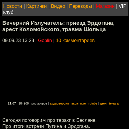
Новости
|
Картинки
|
Видео
|
Переводы
|
Магазин
|
VIP
клуб
Вечерний Излучатель: приезд Эрдогана,
арест Коломойского, травма Шольца
09.09.23 13:28
|
Goblin
|
10 комментариев
21:07
|
184909 просмотров
|
аудиоверсия
|
вконтакте
|
rutube
|
дзен
|
telegram
Сегодня поговорим про теракт в Беслане.
Про итоги встречи Путина и Эрдогана.