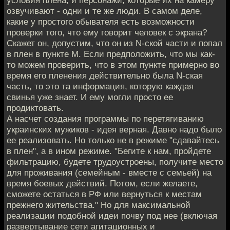
озвучивают - одни и те же люди. В самом деле,
какие у простого обывателя есть возможности
проверки того, что ему говорит человек с экрана?
Скажет он, допустим, что он из N-ской части и попал
в плен в пункте M. Если предположить, что мы как-
то можем проверить, что в этом пункте примерно во
время его пленения действительно была N-ская
часть, то это та информация, которую каждая
свинья уже знает. И ему могли просто ее
продиктовать.
А насчет создания программы по перетягиванию
украинских мужиков - идея верная. Давно надо было
ее реализовать. Но только не в режиме "сдавайтесь
в плен", а в ином режиме. "Бегите к нам, пройдете
фильтрацию, будете трудоустроены, получите место
для проживания (семейным - вместе с семьей) на
время боевых действий. Потом, если желаете,
сможете остаться в РФ или вернуться к местам
прежнего жительства." Но для максимальной
реализации подобной идеи почву под нее (включая
развертывание сети агитационных и