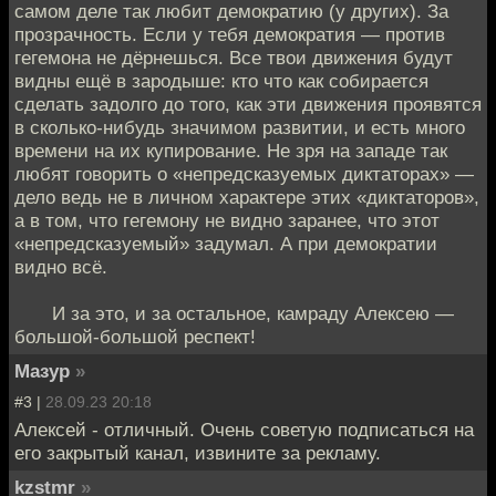
самом деле так любит демократию (у других). За
прозрачность. Если у тебя демократия — против
гегемона не дёрнешься. Все твои движения будут
видны ещё в зародыше: кто что как собирается
сделать задолго до того, как эти движения проявятся
в сколько­‑нибудь значимом развитии, и есть много
времени на их купирование. Не зря на западе так
любят говорить о «непредсказуемых диктаторах» —
дело ведь не в личном характере этих «диктаторов»,
а в том, что гегемону не видно заранее, что этот
«непредсказуемый» задумал. А при демократии
видно всё.
И за это, и за остальное, камраду Алексею —
большой­‑большой респект!
Мазур
»
#3 |
28.09.23 20:18
Алексей - отличный. Очень советую подписаться на
его закрытый канал, извините за рекламу.
kzstmr
»