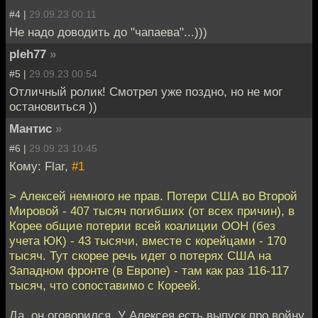
#4 |
29.09.23 00:11
Не надо доводить до "чапаева"...)))
pleh77
»
#5 |
29.09.23 00:54
Отличный ролик! Смотрел уже поздно, но не мог
остановиться ))
Мантис
»
#6 |
29.09.23 10:45
Кому: Flar,
#1
> Алексей немного не прав. Потери США во Второй
Мировой - 407 тысяч погибших (от всех причин), в
Корее общие потерии всей коалиции ООН (без
учета ЮК) - 43 тысячи, вместе с корейцами - 170
тысяч. Тут скорее речь идет о потерях США на
Западном фронте (в Европе) - там как раз 116-117
тысяч, что сопоставимо с Кореей.
Да, он оговорился. У Алексея есть выпуск про войну