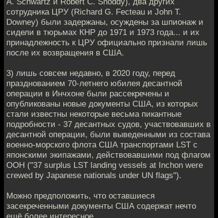
A. Schwartz и Robert C. Snoddy), два других
сотрудника ЦРУ (Richard G. Fecteau и John T.
Downey) были задержаны, осуждены за шпионаж и
сидели в тюрьмах КНР до 1971 и 1973 года... и их
принадлежность к ЦРУ официально признали лишь
после их возвращения в США.
3) лишь совсем недавно, в 2020 году, перед
празднованием 70-летнего юбилея десантной
операции в Инчхоне были рассекречены и
опубликованы новые документы США, из которых
стали известны некоторые весьма пикантные
подробности - 37 десантных судов, участвовавших в
десантной операции, были выведенными из состава
военно-морского флота США транспортами LST с
японскими экипажами, действовавшими под флагом
ООН ("37 surplus LST landing vessels at Inchon were
crewed by Japanese nationals under UN flags").
Можно предположить, что оставшиеся
засекреченными документы США содержат нечто
ещё более интересное.