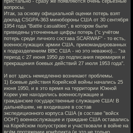
пристально - сразу же появляются очень серьёзные
вопросы.
Итак, за основу официальной оценки потерь взят
доклад CSGPA-363 минобороны США от 30 сентября
1954 года "Battle casualties", в котором были
приведены уточненные цифры потерь ("с учётом
потерь среди личного состава SCARWAF" - то есть,
военнослужащих армии США, прикомандированных
к подразделениям ВВС США - но это неважно)... "за
период с 27 июня 1950 до подписания перемирия и
прекращения боевых действий 27 июля 1953 года".
И вот здесь немедленно возникают проблемы.
1) Боевые действия Корейской войны начались 25
июня 1950, и в это время на территории Южной
Кореи уже находились военнослужащие и
гражданские государственные служащие США! В
дальнейшем, не входившие в состав
экспедиционного корпуса США (в составе "войск
ООН") военнослужащие и граждане США оставались
на Корейском полуострове и участвовали в войне на
всём протяжении конфликта (и это не только