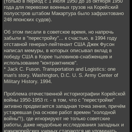
(только в период с 1 июля 1950 до 16 октября 1950
года для перевозки военных грузов на Корейский
полуостров штабом Макартура было зафрахтовано
248 японских судов).
Об этом писали в советское время, но напрочь
забыли в "перестройку"... к счастью, в 1994 году
отставной генерал-лейтенант США Джек Фусон
написал мемуры, в которых описывал вклад в
победу США в Корее тыловиков-снабженцев и
использование "контрактников".
* Jack C. Fuson. Transportation and Logistics: one
man's story. Washington, D.C. U. S. Army Center of
Military History. 1994.
Проблема отечественной историографии Корейской
войны 1950-1953 гг. - в том, что с "перестройки"
активно продвигается западная точка зения, причём
устаревшая (на основе работ времен "холодной
войны"!), где игнорируют не только советские
работы, даже неудобные исследования западных и
южнокорейских ученых стараются не упоминать