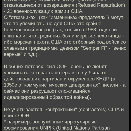
отказавшиеся от возвращения (Refused Repatriation)
- 21 военнослужащих армии США.
О "отказниках" (как "изменниках-предателях") могут
что-то упоминать, но для США это крайне
болезненный вопрос (так, только в 1988 году они
признали, что среди них были морские пехотинцы -
ибо морская пехота США это отборный род войск со
славными традициями, девизом "Semper Fi" - "вечно
верные" и т.д.).
В общих потерях "сил ООН" очень не любят
упоминать, что часть потерь в тылу была от
действовавших партизан и окруженцев КНДР (в
1950е о "коммунистических диверсантах" писали - а
сейчас они разрушают сложившийся
идеализированный образ той войны).
Не учитываются "контрактники" (contractors) США и
войск ООН:
* например, вооружённые иррегулярные
формирования UNPIK (United Nations Partisan