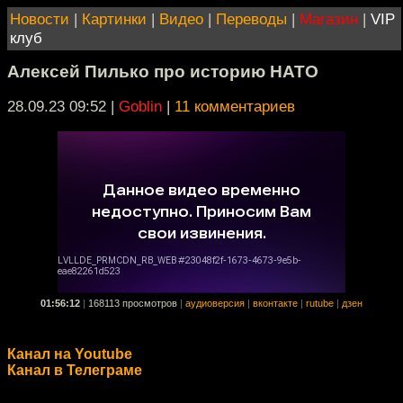
Новости
|
Картинки
|
Видео
|
Переводы
|
Магазин
|
VIP
клуб
Алексей Пилько про историю НАТО
28.09.23 09:52
|
Goblin
|
11 комментариев
01:56:12
|
168113 просмотров
|
аудиоверсия
|
вконтакте
|
rutube
|
дзен
Канал на Youtube
Канал в Телеграме