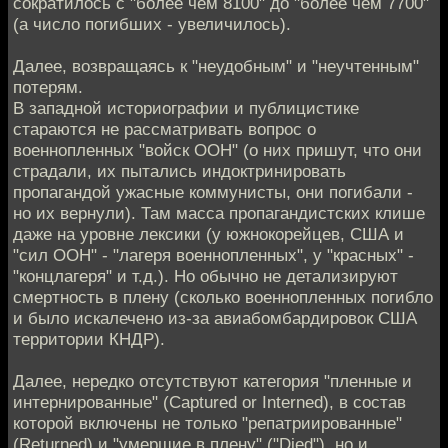
сократилось с "более чем 8100" до "более чем 7700"
(а число погибших - увеличилось).
Далее, возвращаясь к "неудобным" и "неучтенным"
потерям.
В западной историографии и публицистике
стараются не рассматривать вопрос о
военнопленных "войск ООН" (о них пришут, что они
страдали, их пытались индоктринировать
пропагандой ужасные коммунисты, они погибали -
но их вернули). Там масса пропагандистских клише
даже на уровне лексики (у южнокорейцев, США и
"сил ООН" - "лагеря военнопленных", у "красных" -
"концлагеря" и т.д.). Но обычно не детализируют
смертность в плену (сколько военнопленных погибло
и было искалечено из-за авиабомбардировок США
территории КНДР).
Далее, нередко отсутствуют категория "пленные и
интернированные" (Captured or Interned), в состав
которой включены не только "репатриированные"
(Returned) и "умершие в плену" ("Died"), но и