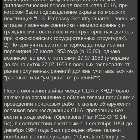
дипломатический персонал посольства США, при
котором было подразделение охраны из морских
пехотинцев "U.S. Embassy Security Guards", военные
атташе и военные советники - немало военных и
гражданских советников и инструкторов находилось
при южнокорейских государственных структурах).
2) Потери учитываются в период до подписания
перемирия 27 июля 1953 года (в 10:00), однако
возникает вопрос с потерями 27.07.1953 (умершие
до конца суток 27.07.1953 в военных госпиталях от
ранее полученных ранений должны учитываться как
"раненые" или "умершие от ранений"?).
После окончания войны между США и КНДР было
заключено соглашение о обмене телами погибших и
проведении поисковых работ с целью обнаружения
останков военнослужащих США, пропавших без
вести в ходе войны (Operations Plan KCZ-OPS 14-
54), в соответствии с которым с 1 сентября 1954 до
декабря 1954 года был проведён обмен телами
погибших военнослужащих ("Operation Glory"). В