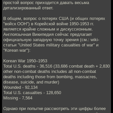
простой вопрос приходится давать весьма
детализированный ответ.
В общем, вопрос о потерях США (и общих потерях
"войск ООН") в Корейской войне 1950-1953 гг.
является крайне сложным и дискуссионным.
Англоязычная Википедия сейчас предлагает
официальную западную точку зрения (см.: wiki-
статьи "United States military casualties of war" и
"Korean war"):
Korean War 1950–1953
Total U.S. deaths - 36,516 (33,686 combat death + 2,830
other non-combat deaths includes all non-combat
deaths including those from bombing, massacres,
disease, suicide, and murder)
Wounded - 92,134
Total U.S. casualties - 128,650
Missing - 7,564
Однако при попытке рассмотреть эти цифры более