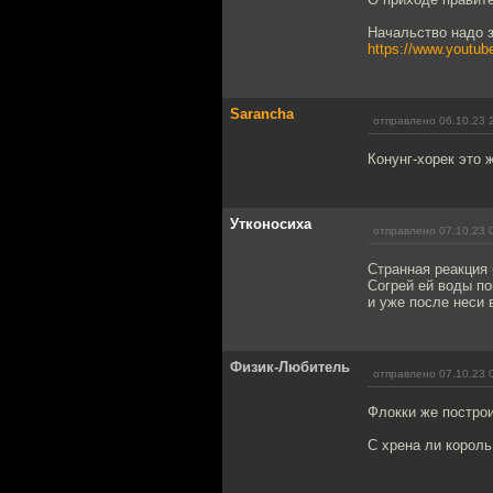
Начальство надо зн
https://www.yout
Sarancha
отправлено 06.10.23 
Конунг-хорек это 
Утконосиха
отправлено 07.10.23 
Странная реакция 
Согрей ей воды по
и уже после неси 
Физик-Любитель
отправлено 07.10.23 
Флокки же построи
С хрена ли король