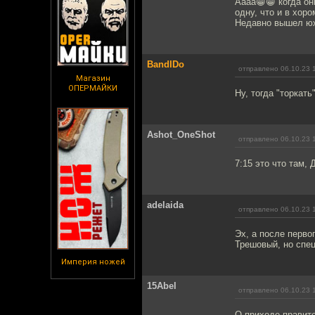
Аааа😁😁 когда он
одну, что и в хор
Недавно вышел юж
BandIDo
отправлено 06.10.23 
Магазин
ОПЕРМАЙКИ
Ну, тогда "торкать"
Ashot_OneShot
отправлено 06.10.23 
7:15 это что там,
adelaida
отправлено 06.10.23 
Эх, а после перво
Трешовый, но спец
Империя ножей
15Abel
отправлено 06.10.23 
О приходе правите