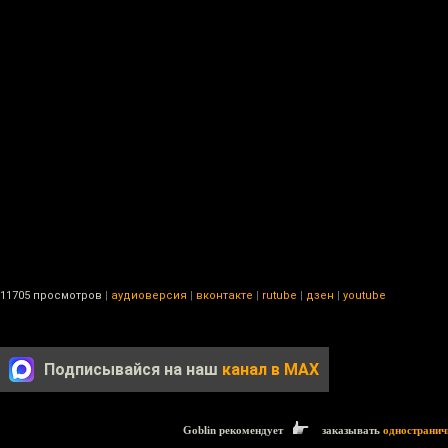
11705 просмотров
|
аудиоверсия
|
вконтакте
|
rutube
|
дзен
|
youtube
Подписывайся на наш
канал в MAX
Goblin рекомендует
заказывать
одностранич