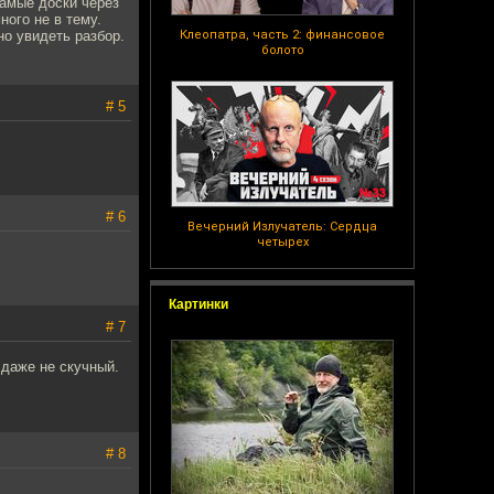
самые доски через
ного не в тему.
о увидеть разбор.
Клеопатра, часть 2: финансовое
болото
# 5
# 6
Вечерний Излучатель: Сердца
четырех
Картинки
# 7
 даже не скучный.
# 8