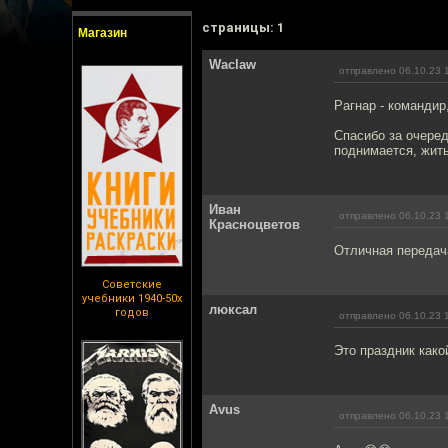
cтраницы: 1
Магазин
Waclaw
отправлено 06.10.23 
Рагнар - командир
Спасибо за очере
поднимается, жить
Иван
отправлено 06.10.23 
Красноцветов
Отличная передача 
Советские
учебники 1940-50х
люксал
годов
отправлено 06.10.23 
Это праздник како
Avus
отправлено 06.10.23 