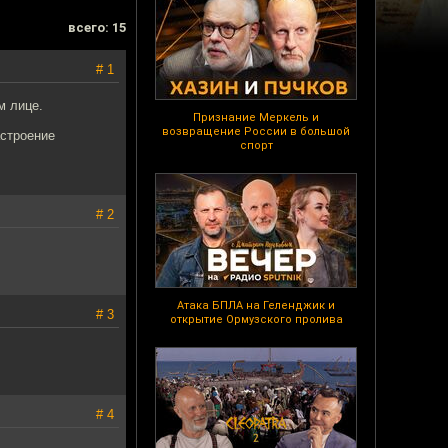
всего: 15
# 1
м лице.
Признание Меркель и
возвращение России в большой
астроение
спорт
# 2
Атака БПЛА на Геленджик и
# 3
открытие Ормузского пролива
# 4