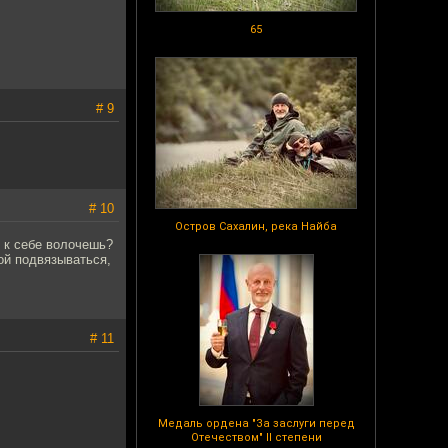
65
# 9
# 10
Остров Сахалин, река Найба
 к себе волочешь?
ой подвязываться,
# 11
Медаль ордена "За заслуги перед
Отечеством" II степени