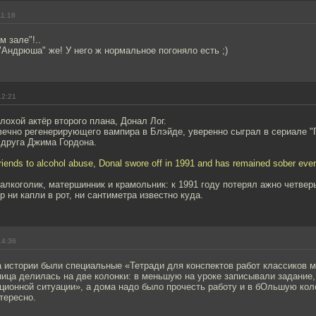
11:18
м зале"!..
Андрюша" же! У него ж нормальное погоняло есть ;)
12:21
плохой актёр второго плана, Донал Лог.
вечно регенерирующего вампира в Блэйде, уверенно сыграл в сериале "
 друга Джима Гордона.
 friends to alcohol abuse, Donal swore off in 1991 and has remained sober ever
алкоголик, матершинник и крамольник: к 1991 году потерял ажно четве
ор ни капли в рот, ни сантиметра известно куда.
14:36
а истории были специальные «Тетради для конспектов работ классиков 
ица делилась на две колонки: в меньшую на уроке записывали задание,
ционной ситуации», а дома надо было прочесть работу и в бОльшую кол
тересно.