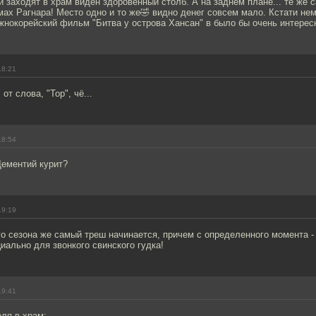
и заходят в храм виден здоровенный столб. А на заднем плане... те же 
омах Рагнара! Место одно и то же🤣 видно денег совсем мало. Кстати нем
нокорейский фильм "Битва у острова Хансан" в было бы очень интересн
18:21
 от слова, "Тор", чё...
18:54
 Дементий курит?
19:19
го сезона же самый треш начинается, причем с определенного момента -
иально для звонкого свинского гудка!
19:41
ля в храм: