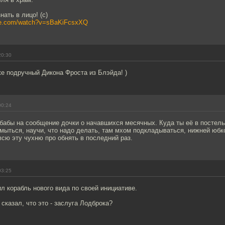
ать в лицо! (с)
ube.com/watch?v=sBaKiFcsxXQ
20:30
же подручный Дикона Фроста из Блэйда! )
00:24
бабы на сообщение дочки о начавшихся месячных. Куда ты её в постель
мыться, научи, что надо делать, там мхом подкладываться, нижней юбк
всю эту чухню про обнять в последний раз.
03:25
л корабль нового вида по своей инициативе.
 сказал, что это - заслуга Лодброка?