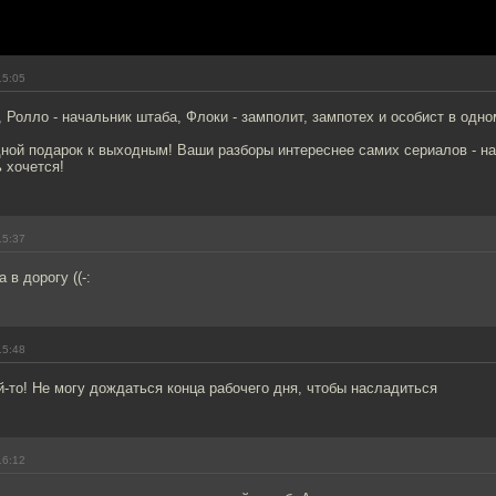
15:05
, Ролло - начальник штаба, Флоки - замполит, зампотех и особист в одно
дной подарок к выходным! Ваши разборы интереснее самих сериалов - н
 хочется!
15:37
в дорогу ((-:
15:48
й-то! Не могу дождаться конца рабочего дня, чтобы насладиться
16:12