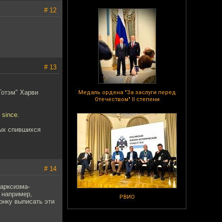
# 12
# 13
Готэм" Харви
Медаль ордена "За заслуги перед
Отечеством" II степени
 since.
рых спившихся
# 14
марксизма-
 например,
РВИО
онку выписать эти