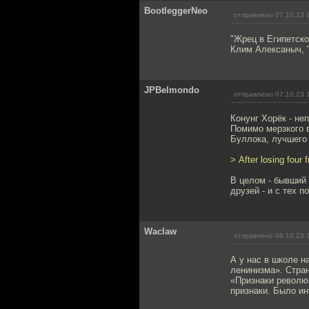
BootleggerNeo
отправлено 07.10.23 
"Жрец в Египетско
Клим Алексаныч, "
JPBelmondo
отправлено 07.10.23 
Конунг Хорёк - не
Помимо мерзкого 
Буллока, лучшего
> After losing four
В целом - бывший 
друзей - и с тех п
Waclaw
отправлено 08.10.23 
А у нас в школе н
ленинизма». Стран
«Признаки револю
признаки. Было ин