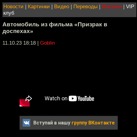
Новости
|
Картинки
|
Видео
|
Переводы
|
Магазин
|
VIP
клуб
Автомобиль из фильма «Призрак в
доспехах»
11.10.23 18:18
|
Goblin
Вступай в нашу
группу ВКонтакте