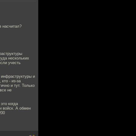
в насчитал?
раструктуры
туда нескольких
если учесть
 инфраструктуры и
кто - из-за
ично и тут. Только
все не
это когда
и войск. А обмен
200