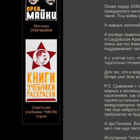
Позже лидер ХАМА
гражданского насе
такой. Псы войны 
А мирных жителей 
Магазин
ОПЕРМАЙКИ
А вообще правител
и Саудовская Ара
очень жестко воев
поддерживают пале
А с учётом того, 
тщательно готовит
Для тех, кто в во
Штерн уже безо вс
P.S. Сравнения с 
мирных и желающи
населением, как с
тысячи остальных 
международных ор
Советские
там еще найдется.
учебники 1940-50х
трибуналов не буд
годов
А про Галкина. Во
него там еще паспо
Испуганные "патри