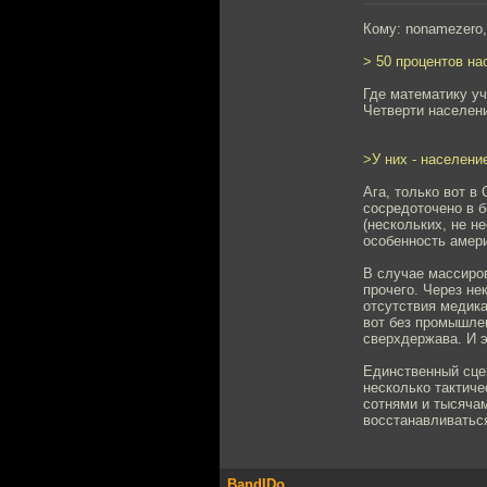
Кому: nonamezero
> 50 процентов на
Где математику уч
Четверти населени
>У них - населени
Ага, только вот в
сосредоточено в б
(нескольких, не н
особенность амери
В случае массиро
прочего. Через не
отсутствия медика
вот без промышлен
сверхдержава. И 
Единственный сцен
несколько тактиче
сотнями и тысячам
восстанавливатьс
BandIDo