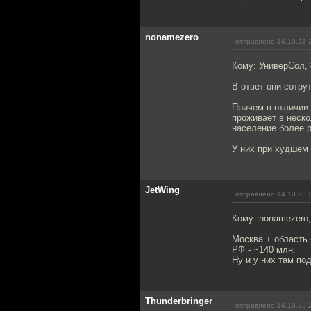
nonamezero
отправлено 14.10.23 
Кому: УниверСол,
В ответ они сотрут
Причем в отличии 
проживает в неско
население более р
У них при худшем 
JetWing
отправлено 14.10.23 
Кому: nonamezero
Москва + область 
РФ - ~140 млн.
Ну и у них там по
Thunderbringer
отправлено 14.10.23 