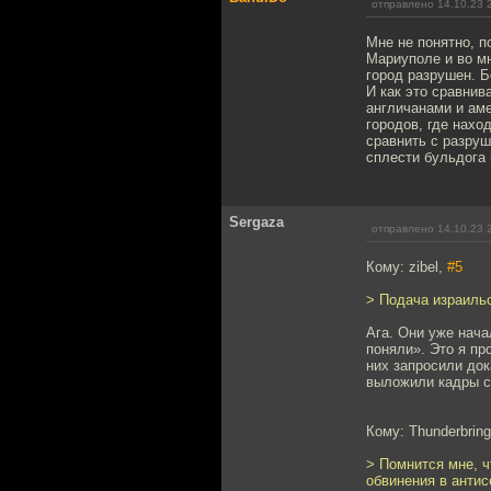
отправлено 14.10.23 
Мне не понятно, п
Мариуполе и во мн
город разрушен. Б
И как это сравнив
англичанами и ам
городов, где нахо
сравнить с разруш
сплести бульдога 
Sergaza
отправлено 14.10.23 
Кому: zibel,
#5
> Подача израиль
Ага. Они уже нача
поняли». Это я пр
них запросили док
выложили кадры с
Кому: Thunderbring
> Помнится мне, ч
обвинения в анти