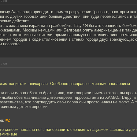
22:00
очему Александр приводит в пример разрушение Грозного, в котором как
огих других городах шли боевые действия, они туда переместились и т
оевые действия.
ать с желанием израильтян разбомбить Газу? Я бы это сравнил с бомбе
ериканцами, Москвы немцами или Белграда опять американцами и так д
дятся только мирные жители, армии напрямую не сталкивались на улицах
ением городов в ходе столкновения в стенах города двух враждующих с
и носорога.
22:09
ским нацистам - шикарная. Особенно расправы с мирным населением
ли свои слова обратно брать, типа, «не говорили ничего такого, вы прос
о якобы обезглавливание дитей-евреев террористами из ХАМАС. Вдруг в
азательства, что подтвердить свои слова они просто ничем не могут. А
 живыми детьми-евреями.
er,
#2
то совсем недавно попытки сравнить сионизм с нацизмом вызывали дики
семитизме