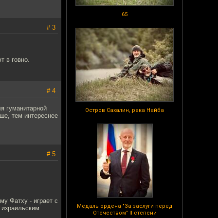
65
# 3
т в говно.
# 4
ля гуманитарной
Остров Сахалин, река Найба
ше, тем интереснее
# 5
у Фатху - играет с
Медаль ордена "За заслуги перед
а израильским
Отечеством" II степени