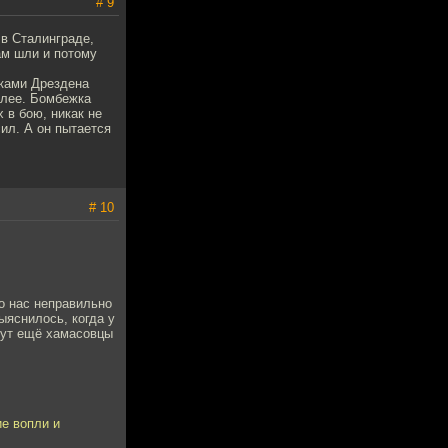
# 9
 в Сталинграде,
ам шли и потому
жками Дрездена
алее. Бомбежка
 в бою, никак не
ил. А он пытается
# 10
то нас неправильно
ыяснилось, когда у
 тут ещё хамасовцы
е вопли и