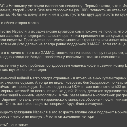
С и Нетаньяху устроили словесную пикировку. Первый сказал, что в Из
ления, второй - что в Газе все террористы (за 100% точность не отвеча
рычат. Их бы на арену и мечи им в руки, пусть бы друг друга хоть на кус
с обоих сторон жалко.
ьство Израиля и их заокеанские кураторы сами похоже не поняли, что о
вия заявляют о поддержке палестинцев, к ним присоединяются хуситы, 
али саудиты. Практически все мусульманские страны так или иначе обв
стинцев (что далеко не всегда равно поддержке ХАМАС, если кто еще 
что в отличие от того же ХАМАС, многие из них вовсе не прут напролом, 
ь одно холодное блюдо - проблемы у израильтян только начинаются.
зрасте или у кого проблемы со здоровьем чашечка кофе и свежий номер
яких шуток неплохая идея.
чеченской войной мягко говоря странные - я что-то не вижу гуманитарны
х сложить оружие. А тогда не видел ковровых бомбардировок по кварт
ейчас там происходит. Только по данным ООН в Газе намолотили 500 де
мирных жителей за всего несколько дней. И пару десятков журналистов
ганизаций минимум намолотили. А там развезавалы многоэтажек разгре
 Впрочем по заявлениям израильского министра обороны - пофиг, никак
ет. Опять же такое нацисты говорили. Круг, блин замкнулся.
обще-то гражданин Израиля в его возрасте вполне себе подлежит мобил
ртов - никого не волнует. Что-то он желанием не горит.
оты" - они такие.