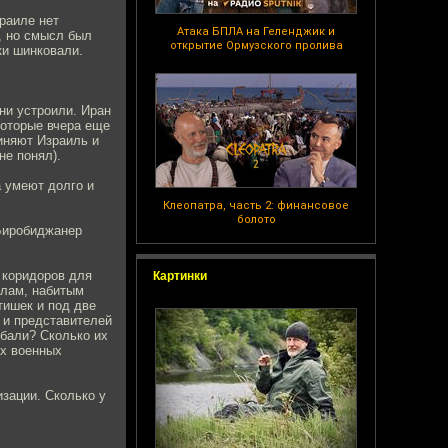
раиле нет
Атака БПЛА на Геленджик и
ю, но смысл был
открытие Ормузского пролива
ки шинковали.
ни устроили. Иран
которые вчера еще
иняют Израиль и
не понял).
а умеют долго и
Клеопатра, часть 2: финансовое
болото
 Биробиджанер
х коридоров для
Картинки
алам, набитым
тишек и под две
 и представителей
бали? Сколько их
их военных
изации. Сколько у