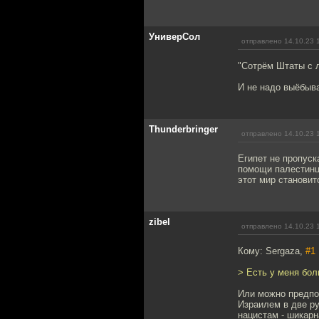
УниверСол
отправлено 14.10.23 
"Сотрём Штаты с л
И не надо выёбыва
Thunderbringer
отправлено 14.10.23 
Египет не пропуск
помощи палестинц
этот мир становит
zibel
отправлено 14.10.23 
Кому: Sergaza,
#1
> Есть у меня бо
Или можно предпо
Израилем в две ру
нацистам - шикар