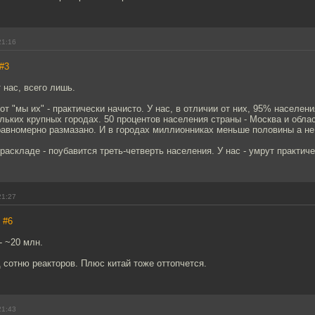
21:16
#3
 нас, всего лишь.
от "мы их" - практически начисто. У нас, в отличии от них, 95% населени
льких крупных городах. 50 процентов населения страны - Москва и област
авномерно размазано. И в городах миллионниках меньше половины а не 
раскладе - поубавится треть-четверть населения. У нас - умрут практиче
21:27
,
#6
- ~20 млн.
д сотню реакторов. Плюс китай тоже оттопчется.
21:43