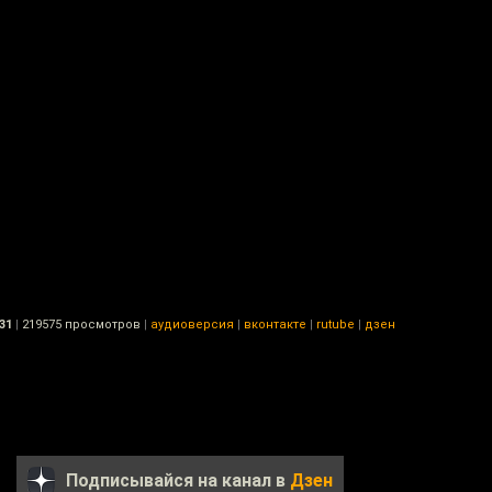
31
|
219575 просмотров
|
аудиоверсия
|
вконтакте
|
rutube
|
дзен
Подписывайся на канал в
Дзен