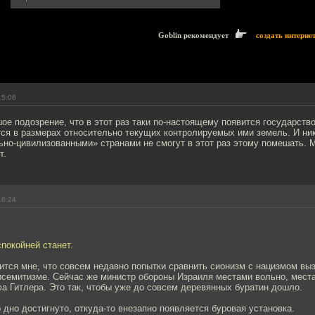
Goblin рекомендует
создать интерне
15:06
ое подозрение, что в этот раз таки по-настоящему появится государств
ся в размерах относительно текущих контролируемых ими земель. И ни
но-цивилизованными» странами не смогут в этот раз этому помешать. М
т.
16:24
спокойней станет.
ится мне, что совсем недавно попытки сравнить сионизм с нацизмом вы
тисемитизме. Сейчас же министр обороны Израиля местами вольно, мест
а Гитлера. Это так, чтобы уже до совсем деревянных буратин дошло.
о дно достигнуто, откуда-то внезапно появляется буровая установка.