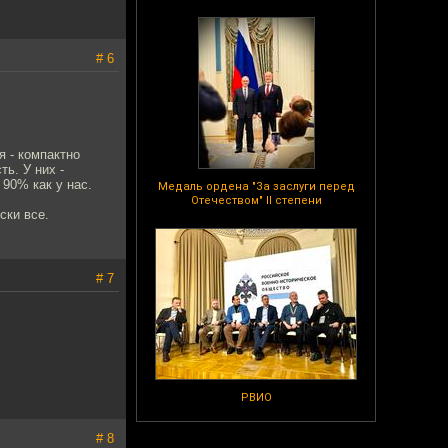
# 6
я - компактно
ь. У них -
90% как у нас.
Медаль ордена "За заслуги перед
Отечеством" II степени
ски все.
# 7
РВИО
# 8