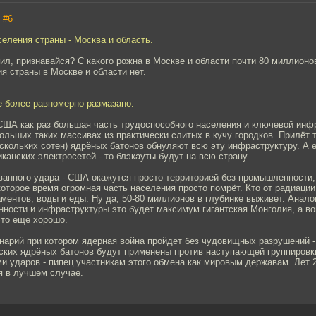
,
#6
селения страны - Москва и область.
ил, признавайся? С какого рожна в Москве и области почти 80 миллионо
я страны в Москве и области нет.
е более равномерно размазано.
 США как раз большая часть трудоспособного населения и ключевой инф
ольших таких массивах из практически слитых в кучу городков. Прилёт 
ескольких сотен) ядрёных батонов обнуляют всю эту инфраструктуру. А 
канских электросетей - то блэкауты будут на всю страну.
ванного удара - США окажутся просто территорией без промышленности,
которое время огромная часть населения просто помрёт. Кто от радиации, 
ментов, воды и еды. Ну да, 50-80 миллионов в глубинке выживет. Аналог
ности и инфраструктуры это будет максимум гигантская Монголия, а во
это еще хорошо.
арий при котором ядерная война пройдет без чудовищных разрушений - 
ских ядрёных батонов будут применены против наступающей группировк
и ударов - пипец участникам этого обмена как мировым державам. Лет 
я в лучшем случае.