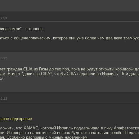
17:05
ица земли" - согласен.
ться с общечеловеческим, которое они уже более чем два века трамбую
18:22
ает граждан США из Газы до тех пор, пока не будут открыты коридоры д
ам. Египет *давит на США*, чтобы США надавили на Израиль. Чем даль
ся.
19:22
льшое подозрение
ложить, что ХАМАС, который Израиль поддерживал в пику Арафатовском
ки. И теперь-то палестинский вопрос будет окончательно решён. Подач
ная. Особенно расправы с мирным населением.