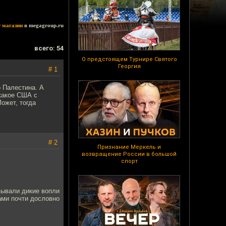
т магазин
в megagroup.ru
всего: 54
О предстоящем Турнире Святого
Георгия
# 1
о Палестина. А
какое США с
ожет, тогда
# 2
Признание Меркель и
возвращение России в большой
спорт
зывали дикие вопли
ами почти дословно