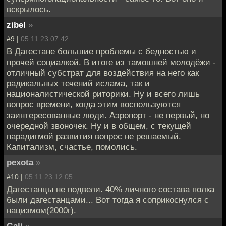
вскрылось.
zibel
»
#9 |
05.11.23 07:42
В Дагестане большие проблемы с бедностью и
прочей социалкой. В итоге из тамошней молодёжи -
отличный субстрат для воздействия на него как
радикальных течений ислама, так и
националистической риторики. Ну и всего лишь
вопрос времени, когда этим воспользуются
заинтересованные люди. Аэропорт - не первый, но
очередной звоночек. Ну и в общем, с текущей
парадигмой развития вопрос не решаемый.
Капитализм, счастье, помолись.
pexota
»
#10 |
05.11.23 12:05
Дагестанцы не подвели. 40% личного состава полка
были дагестанцами... Вот тогда я соприкоснулся с
нацизмом(2000г).