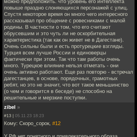
можно предположить. что уровень его интеллекта
повыше праздно слоняющихся персонажей с улиц.
Спустя некоторое время он много чего интересного
рассказывал про общение с ровесниками с малой
родины. В частности о том, что его считают
обрусевшим и это чуть ли не оскорбительная
характеристика (так как он живет не в Дагестане).
Очень сильны были и есть протурецкие взгляды.
Турция всем лучше России и единоверцы
фактически при этом. Так что там работы очень
много. Турецкое влияние нельзя отметать - они
очень активно работают. Еще раз повторю - встречал
дагестанцев, в основе, порядочных, грамотных
ребят, но это не значит, что вот такое меньшинство
(о чем и говорится в беседе) не способно на
решительные и мерзкие поступки.
zibel
»
#13 |
05.11.23 18:23
Кому: Скоро_сорок,
#12
У РФ нет понятного и привлекательного образа