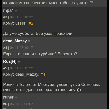
катаклизма вселенских масштабов случится?!
mpa4
»
#3 |
04.11.23 18:32
Кому: ussuri,
#2
Да уже суббота. Все уже. Приехали.
dead_Mazay
»
#4 |
04.11.23 19:17
Еврея-то нашли в турбине? Еврея-то?
Rus[H]
»
#5 |
04.11.23 19:32
Кому: dead_Mazay,
#4
Ролик в Телеге от Меркури, упомянутый Семёном,
глянь, я так давно не орал в голосину )))
runer
»
#6 |
05.11.23 00:07