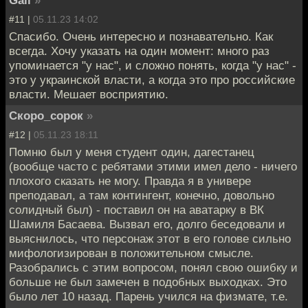
Gali
»
#11 |
05.11.23 14:02
Спасибо. Очень интересно и познавательно. Как
всегда. Хочу указать на один момент: много раз
упоминается "у нас", и сложно понять, когда "у нас" -
это у украинской власти, а когда это про российские
власти. Мешает восприятию.
Скоро_сорок
»
#12 |
05.11.23 18:11
Помню был у меня студент один, дагестанец
(вообще часто с ребятами этими имел дело - ничего
плохого сказать не могу. Правда я в универе
преподавал, а там контингент, конечно, довольно
солидный был) - поставил он на аватарку в ВК
Шамиля Басаева. Вызвал его, долго беседовали и
выяснилось, что персонаж этот в его голове сильно
мифологизирован в положительном смысле.
Разобрались с этим вопросом, понял свою ошибку и
больше не был замечен в подобных выходках. Это
было лет 10 назад. Парень учился на физмате, т.е.