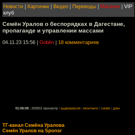
Новости
|
Картинки
|
Видео
|
Переводы
|
Магазин
|
VIP
клуб
Семён Уралов о беспорядках в Дагестане,
пропаганде и управлении массами
04.11.23 15:56
|
Goblin
|
18 комментариев
01:06:08
|
283501 просмотр
|
аудиоверсия
|
вконтакте
|
rutube
|
дзен
ТГ-канал Семёна Уралова
Семён Уралов на Sponsr