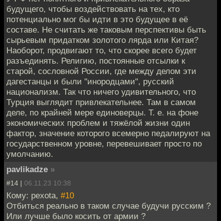
будущего, чтобы воздействовать на тех, кто
потенциально мог бы идти в это будущее в её
составе. Не считать же таковым перспективы быть
сырьевым придатком золотого лярда или Китая?
Наоборот, продвигают то, что скорее всего будет
разъединять. Религию, постоянные отсылки к
старой, сословной России, где между делом эти
дагестанцы и были "инородцами", русский
национализм. Так что ничего удивительного, что
Турция выглядит привлекательнее. Там в самом
деле, по крайней мере единоверцы. Т. е. на фоне
экономических проблем и тяжёлой жизни один
фактор, значение которого всемерно педалируют на
государственном уровне, перевешивает просто по
умолчанию.
pavlikadze
»
#14 |
06.11.23 10:38
Кому: pexota,
#10
Отбиться реально в таком случае будучи русским ?
Или лучше было косить от армии ?