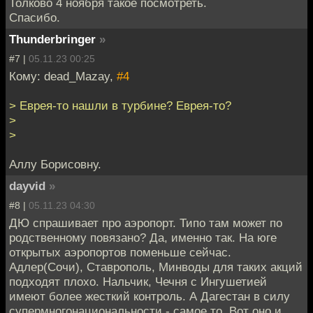
Толково 4 ноября такое посмотреть.
Спасибо.
Thunderbringer
»
#7 |
05.11.23 00:25
Кому: dead_Mazay,
#4
> Еврея-то нашли в турбине? Еврея-то?
>
>
Аллу Борисовну.
dayvid
»
#8 |
05.11.23 04:30
ДЮ спрашивает про аэропорт. Типо там может по
родственному повязано? Да, именно так. На юге
открытых аэропортов поменьше сейчас.
Адлер(Сочи), Ставрополь, Минводы для таких акций
подходят плохо. Нальчик, Чечня с Ингушетией
имеют более жесткий контроль. А Дагестан в силу
супермногонациональности - самое то. Вот оно и