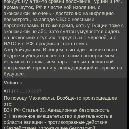
пойдут. Ну а так-то сравни положение Турции и РФ.
Кроме шуток, РФ в частичной изоляции, с
экономикой не очень - достаточно на инфляцию
посмотреть, на западе СВО с неясными
перспективами. В то же время, хоть у Турции тоже с
экономикой не айс, зато султан умудряется сидеть
на нескольких стульях, торгуясь и с Европой, и с
НАТО и с РФ, продвигая свою тему с
Азербайджаном. В общем, выглядит значительно
бодрее и убедительнее со своим пантюркизмом
исламского толка, чем царь с весьма невнятной
программой торговли углеводородицей и зерном на
будущее.
Voban
»
#17 |
07.11.23 22:27
По поводу Махачкалы. Вообще-то произошедшее
это:
ВЗК РФ Статья 83. Авиационная безопасность
3. Незаконное вмешательство в деятельность в
области авиации - противоправные действия
(бездействие), угрожающие безопасной