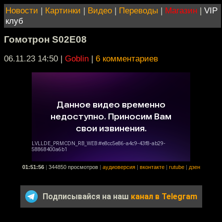
Новости
|
Картинки
|
Видео
|
Переводы
|
Магазин
|
VIP
клуб
Гомотрон S02E08
06.11.23 14:50
|
Goblin
|
6 комментариев
01:51:56
|
344850 просмотров
|
аудиоверсия
|
вконтакте
|
rutube
|
дзен
Подписывайся на наш
канал в Telegram