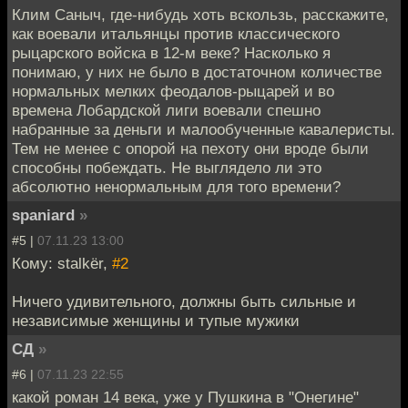
Клим Саныч, где-нибудь хоть вскользь, расскажите,
как воевали итальянцы против классического
рыцарского войска в 12-м веке? Насколько я
понимаю, у них не было в достаточном количестве
нормальных мелких феодалов-рыцарей и во
времена Лобардской лиги воевали спешно
набранные за деньги и малообученные кавалеристы.
Тем не менее с опорой на пехоту они вроде были
способны побеждать. Не выглядело ли это
абсолютно ненормальным для того времени?
spaniard
»
#5 |
07.11.23 13:00
Кому: stalkёr,
#2
Ничего удивительного, должны быть сильные и
независимые женщины и тупые мужики
СД
»
#6 |
07.11.23 22:55
какой роман 14 века, уже у Пушкина в "Онегине"