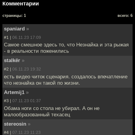
Комментарии
cтраницы: 1
всего: 6
spaniard
»
#1 |
06.11.23 17:09
Самое смешное здесь то, что Незнайка и эта рыжая
- в реальности поженились
stalkёr
»
#2 |
06.11.23 19:32
есть видео читок сценария. создалось впечатление
что незнайка он такой по жизни.
Artemij1
»
#3 |
07.11.23 01:37
Обама ноги со стола не убирал. А он не
малообразованный техасец
stereosin
»
#4 |
07.11.23 11:23