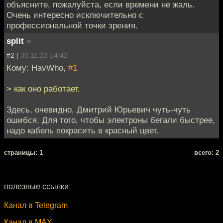
объясните, пожалуйста, если времени не жаль.
Очень интересно исключительно с
профессиональной точки зрения.
split
»
#2 |
30.11.23 14:42
Кому: HavWho,
#1
> как оно работает,
Здесь, очевидно, Дмитрий Юрьевич чуть-чуть
ошибся. Для того, чтобы электроны бегали быстрее,
надо кабель покрасить в красный цвет.
cтраницы: 1
всего: 2
полезные ссылки
Канал в Telegram
Канал в MAX