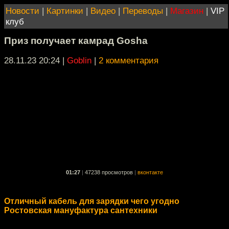
Новости
|
Картинки
|
Видео
|
Переводы
|
Магазин
|
VIP
клуб
Приз получает камрад Gosha
28.11.23 20:24
|
Goblin
|
2 комментария
01:27
|
47238 просмотров
|
вконтакте
Отличный кабель для зарядки чего угодно
Ростовская мануфактура сантехники