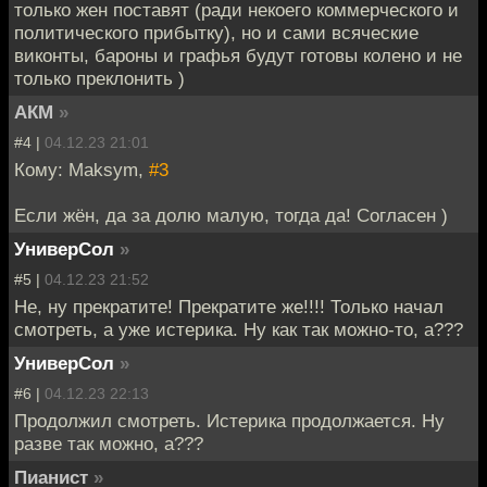
только жен поставят (ради некоего коммерческого и
политического прибытку), но и сами всяческие
виконты, бароны и графья будут готовы колено и не
только преклонить )
АКМ
»
#4 |
04.12.23 21:01
Кому: Maksym,
#3
Если жён, да за долю малую, тогда да! Согласен )
УниверСол
»
#5 |
04.12.23 21:52
Не, ну прекратите! Прекратите же!!!! Только начал
смотреть, а уже истерика. Ну как так можно-то, а???
УниверСол
»
#6 |
04.12.23 22:13
Продолжил смотреть. Истерика продолжается. Ну
разве так можно, а???
Пианист
»