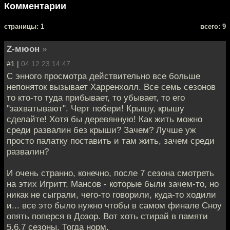
Комментарии
cтраницы: 1
всего: 9
Z-мюон
»
#1 |
04.12.23 14:47
С энного просмотра действительно все больше
непоняток вызывает Харренхолл. Все семь сезонов
то кто-то туда прибывает, то убывает, то его
"захватывают". Черт побери! Крышу, крышу
сделайте! Хотя бы деревянную! Как жить можно
среди развалин без крыши? Зачем? Лучше уж
просто палатку поставить и там жить, зачем среди
развалин?
И очень странно, конечно, после 7 сезона смотреть
на этих Игритт, Мансов - которые были зачем-то, но
никак не сыграли, чего-то говорили, куда-то ходили
и... все это было нужно чтобы в самом финале Сноу
опять поперся в Дозор. Вот хоть стирай в памяти
5,6,7 сезоны. Тогда норм.