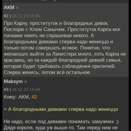
АКМ
»
#2 |
04.12.23 16:06
Про Карлу, проституток и благородных девок.
Поспорю с Клим Санычем. Проституток Карла мог
пачками иметь не спрашивая никого. А
благородными девками сперва надо жениццо и
только потом совершать всякое. Понятно, что
желающих выйти за Ланистера много, хоть Карла не
красавец, но за каждой благородной девкой семья,
которая будет требовать соблюдения приличий.
Сперва женись, потом всё остальное.
Maksym
»
#3 |
04.12.23 19:44
Кому: АКМ,
#2
> А благородными девками сперва надо жениццо
Не надо, если под девками понимать замужних :)
Дядя короля, куда уж выше-то. Там перед ним не