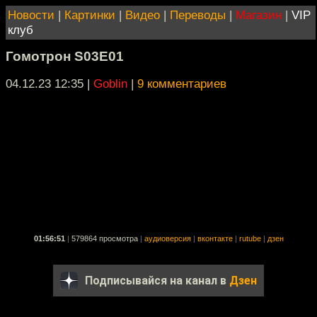
Новости
|
Картинки
|
Видео
|
Переводы
|
Магазин
|
VIP
клуб
Гомотрон S03E01
04.12.23 12:35
|
Goblin
|
9 комментариев
01:56:51
|
579864 просмотра
|
аудиоверсия
|
вконтакте
|
rutube
|
дзен
Подписывайся на канал в
Дзен