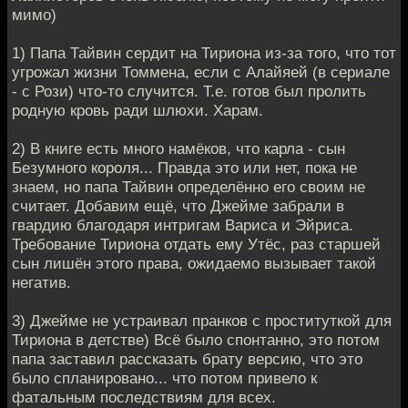
мимо)
1) Папа Тайвин сердит на Тириона из-за того, что тот
угрожал жизни Томмена, если с Алайяей (в сериале
- с Рози) что-то случится. Т.е. готов был пролить
родную кровь ради шлюхи. Харам.
2) В книге есть много намёков, что карла - сын
Безумного короля... Правда это или нет, пока не
знаем, но папа Тайвин определённо его своим не
считает. Добавим ещё, что Джейме забрали в
гвардию благодаря интригам Вариса и Эйриса.
Требование Тириона отдать ему Утёс, раз старшей
сын лишён этого права, ожидаемо вызывает такой
негатив.
3) Джейме не устраивал пранков с проституткой для
Тириона в детстве) Всё было спонтанно, это потом
папа заставил рассказать брату версию, что это
было спланировано... что потом привело к
фатальным последствиям для всех.